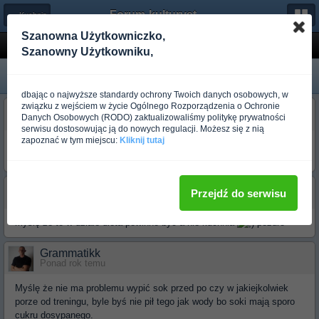
Forum-kulturystyka.pl
← Kuchnia
Szanowna Użytkowniczko,
sok
Szanowny Użytkowniku,
Zablokowany
dbając o najwyższe standardy ochrony Twoich danych osobowych, w
związku z wejściem w życie Ogólnego Rozporządzenia o Ochronie
FIfek21
Danych Osobowych (RODO) zaktualizowaliśmy politykę prywatności
Ponad rok temu
serwisu dostosowując ją do nowych regulacji. Możesz się z nią
zapoznać w tym miejscu:
Kliknij tutaj
czy do obiadu przedtreningowego kurczak kasza gryczana warzywa
mogę dodać sok np pomarańczowy Dzień i Noc ?
Kwiatek
Przejdź do serwisu
Ponad rok temu
myślę że to w dziale dieta powinno być a nie kuchnia
pozdro
Grammatikk
Ponad rok temu
Myślę że nie ma problemu wypić sok przed po czy w jakiejkolwiek
porze od treningu, byle byś nie pił tego jak wody bo soki mają sporo
cukru dosypanego.