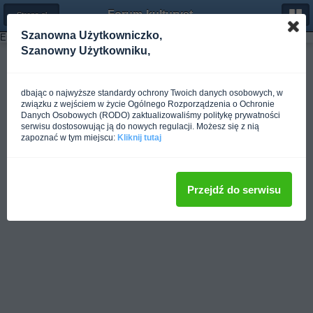
Forum-kulturystyka.pl
← Strona główna
Szanowna Użytkowniczko,
Error: Could not load template 'fxArchiveYear' from group 'fxrootSitemap'
Szanowny Użytkowniku,
Pełna wersja
dbając o najwyższe standardy ochrony Twoich danych osobowych, w
związku z wejściem w życie Ogólnego Rozporządzenia o Ochronie
Danych Osobowych (RODO) zaktualizowaliśmy politykę prywatności
serwisu dostosowując ją do nowych regulacji. Możesz się z nią
zapoznać w tym miejscu:
Kliknij tutaj
Przejdź do serwisu