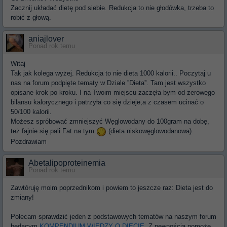
Zacznij układać dietę pod siebie. Redukcja to nie głodówka, trzeba to
robić z głową.
aniajlover
Ponad rok temu
Witaj
Tak jak kolega wyżej. Redukcja to nie dieta 1000 kalorii.. Poczytaj u
nas na forum podpięte tematy w Dziale ''Dieta''. Tam jest wszystko
opisane krok po kroku. I na Twoim miejscu zaczęła bym od zerowego
bilansu kalorycznego i patrzyła co się dzieje,a z czasem ucinać o
50/100 kalorii.
Możesz spróbować zmniejszyć Węglowodany do 100gram na dobę,
też fajnie się pali Fat na tym
(dieta niskowęglowodanowa).
Pozdrawiam
Abetalipoproteinemia
Ponad rok temu
Zawtóruję moim poprzednikom i powiem to jeszcze raz: Dieta jest do
zmiany!
Polecam sprawdzić jeden z podstawowych tematów na naszym forum
będącym
KOMPENDIUM WIEDZY O DIECIE.
Z pewnością pomoże