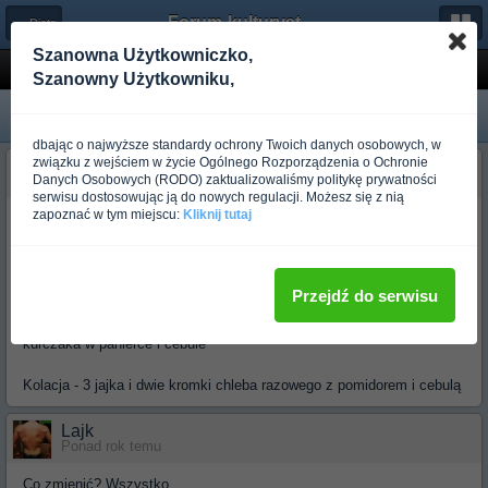
Forum-kulturystyka.pl
← Dieta
Szanowna Użytkowniczko,
Czy dobra dieta?
Szanowny Użytkowniku,
dbając o najwyższe standardy ochrony Twoich danych osobowych, w
związku z wejściem w życie Ogólnego Rozporządzenia o Ochronie
Dazman
Danych Osobowych (RODO) zaktualizowaliśmy politykę prywatności
Ponad rok temu
serwisu dostosowując ją do nowych regulacji. Możesz się z nią
zapoznać w tym miejscu:
Kliknij tutaj
Witam, mam 16 lat i zacząłem redukcję. Ważę 130 kilogramów, moja
dieta. Co w niej zmienić? Trenuję na siłowni od tygodnia.
Śniadani - dwie kromki chleba razowego z pomidorem i cebulą
Przejdź do serwisu
Obiad - sałatka, sałata pomidor oliwki ser feta smażony filet z
kurczaka w panierce i cebule
Kolacja - 3 jajka i dwie kromki chleba razowego z pomidorem i cebulą
Lajk
Ponad rok temu
Co zmienić? Wszystko