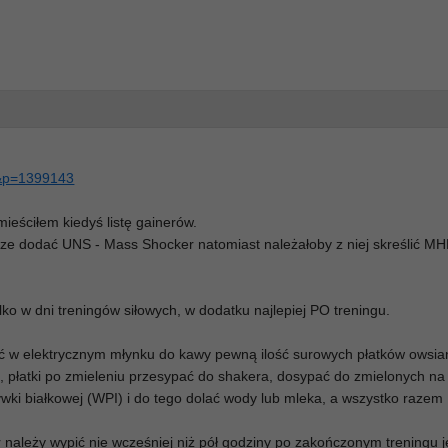
st&p=1399143
eściłem kiedyś listę gainerów.
szcze dodać UNS - Mass Shocker natomiast należałoby z niej skreślić M
tylko w dni treningów siłowych, w dodatku najlepiej PO treningu.
 w elektrycznym młynku do kawy pewną ilość surowych płatków owsia
, płatki po zmieleniu przesypać do shakera, dosypać do zmielonych na
wki białkowej (WPI) i do tego dolać wody lub mleka, a wszystko razem
 należy wypić nie wcześniej niż pół godziny po zakończonym treningu 