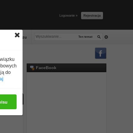
Logowanie »
Rejestracja
lacze tłuszczu
Ten temat
związku
obowych
FaceBook
ją do
aj
ać odpowiedź
wisu
#1