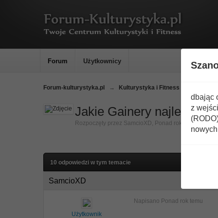
Forum
Użytkownicy
Szan
Forum-kulturystyka.pl
→
Kulturystyka i Fitness
→
Odżywki
dbając 
z wejśc
Jakie Gainery najlepsze
(RODO) 
Rozpoczęty przez
SamcioXD
,
Ponad rok temu
nowych 
10 odpowiedzi w tym temacie
SamcioXD
Napisano
Ponad rok temu
Użytkownik