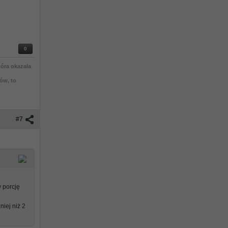
0
tóra okazała
ów, to
#7
 porcję
niej niż 2