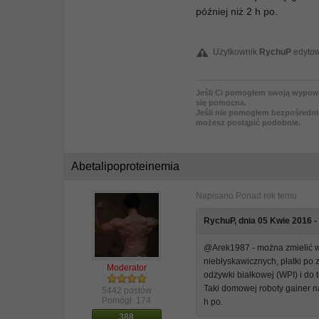
później niż 2 h po.
Użytkownik
RychuP
edytow
Jeśli Ci pomogłem swoją wypowied
się pomocna.
Jeśli nie pomogłem bezpośredni
możesz postąpić podobnie.
Abetalipoproteinemia
Napisano
Ponad rok temu
RychuP, dnia 05 Kwie 2016 - 
@Arek1987 - można zmielić w
niebłyskawicznych, płatki po
Moderator
odżywki białkowej (WPI) i do
Taki domowej roboty gainer n
5442 postów
Pomógł:
174
h po.
388