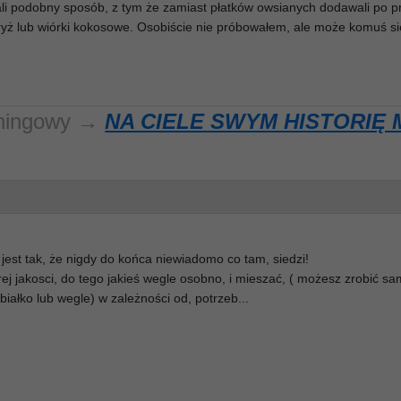
li podobny sposób, z tym że zamiast płatków owsianych dodawali po p
ryż lub wiórki kokosowe. Osobiście nie próbowałem, ale może komuś s
reningowy →
NA CIELE SWYM HISTORIĘ 
 jest tak, że nigdy do końca niewiadomo co tam, siedzi!
ej jakosci, do tego jakieś wegle osobno, i mieszać, ( możesz zrobić sa
 białko lub wegle) w zależności od, potrzeb...