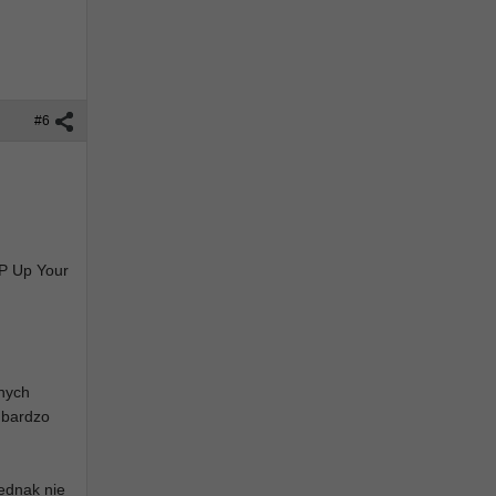
#6
HP Up Your
nych
 bardzo
jednak nie