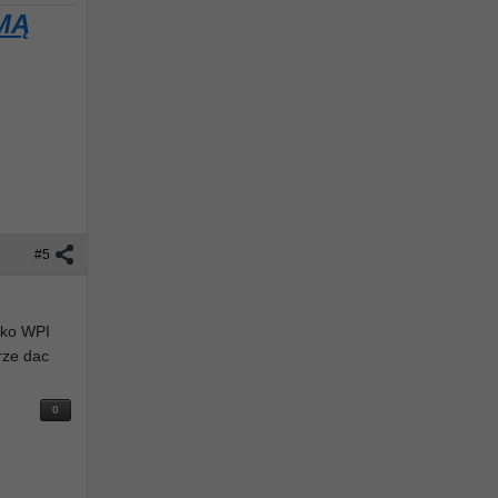
MĄ
#5
alko WPI
erze dac
0