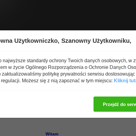
Wyświetl nową zawartość
Spa
owna Użytkowniczko,
Szanowny Użytkowniku,
 i Suplementy
o najwyższe standardy ochrony Twoich danych osobowych, w 
iem w życie Ogólnego Rozporządzenia o Ochronie Danych Os
zaktualizowaliśmy politykę prywatności serwisu dostosowując 
regulacji. Możesz się z nią zapoznać w tym miejscu:
Kliknij tut
Zaloguj się, aby dod
Przejdź do ser
Witam