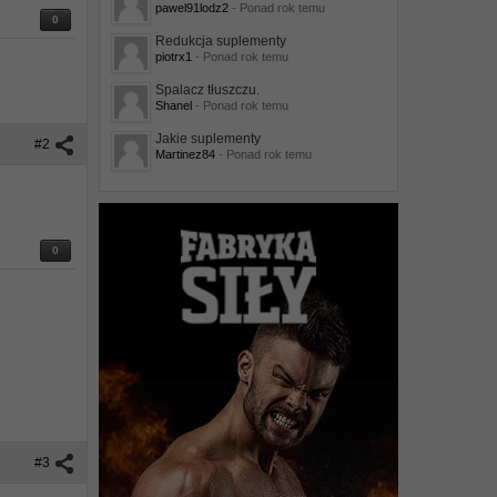
pawel91lodz2
- Ponad rok temu
0
Redukcja suplementy
piotrx1
- Ponad rok temu
Spalacz tłuszczu.
Shanel
- Ponad rok temu
Jakie suplementy
#2
Martinez84
- Ponad rok temu
0
#3