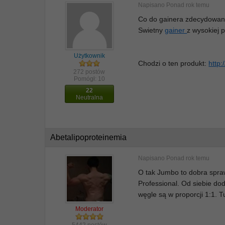
Napisano
Ponad rok temu
Co do gainera zdecydowanie
Swietny
gainer
z wysokiej 
Użytkownik
Chodzi o ten produkt:
http:
272 postów
Pomógł:
10
22
Neutralna
Abetalipoproteinemia
Napisano
Ponad rok temu
O tak Jumbo to dobra spra
Professional. Od siebie do
węgle są w proporcji 1:1. 
Moderator
5442 postów