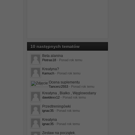
10 następnych tematów
Beta alanina
Piotras18
- Ponad rok temu
Kreatyna?
Kamuch
- Ponad rok temu
Ocena suplementu
Tancerz2553
- Ponad rok temu
Kreatyna , Białko , Węglowodany
dawidexx12
- Ponad rok temu
Przedtreningówki
ignac35
- Ponad rok temu
Kreatyna
ignac35
- Ponad rok temu
Zestaw na początek.