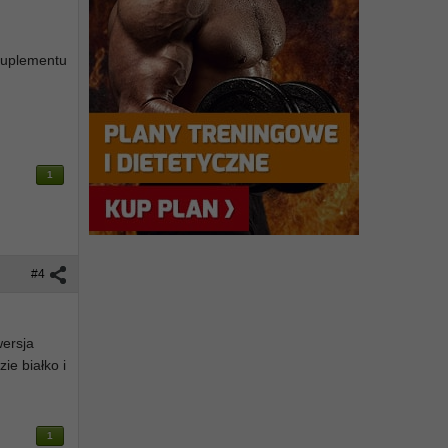
 suplementu
1
#4
wersja
ie białko i
1