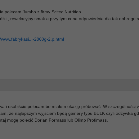
 polecam Jumbo z firmy Scitec Nutrition.
półki , rewelacyjny smak a przy tym cena odpowiednia dla tak dobrego
//www.fabrykasi...-2860g-2,p.html
wa i osobiście polecam bo miałem okazję próbować. W szczególności 
dam, że najlepszym wyjściem będą gainery typu BULK czyli odżywka gdz
Tutaj mogę polecić Dorian Formass lub Olimp Profimass.