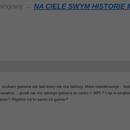
reningowy →
NA CIELE SWYM HISTORIĘ 
 szukam gainera ale taki ktory nie ma laktozy. Mam nietolerancje... bi
masakra.... jezeli nie ma takiego gainera to carbo + WPI ? I np w szejk
szac? Wyjdzie na to samo co gainer?