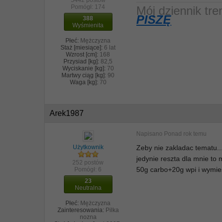
Pomógł:
174
Mój dziennik t
PISZĘ
388
Wyśmienita
Płeć:
Mężczyzna
Staż [miesiące]:
6 lat
Wzrost [cm]:
168
Przysiad [kg]:
82,5
Wyciskanie [kg]:
70
Martwy ciąg [kg]:
90
Waga [kg]:
70
Arek1987
Napisano
Ponad rok temu
Użytkownik
Zeby nie zakladac tematu...
jedynie reszta dla mnie to 
252 postów
50g carbo+20g wpi i wymie
Pomógł:
6
23
Neutralna
Płeć:
Mężczyzna
Zainteresowania:
Pilka
nozna