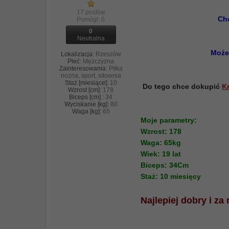
17 postów
Chc
Pomógł:
0
0
Neutralna
Może 
Lokalizacja:
Rzeszów
Płeć:
Mężczyzna
Zainteresowania:
Piłka
nożna, sport, siłownia
Staż [miesiące]:
10
Do tego chce dokupić
K
Wzrost [cm]:
178
Biceps [cm] :
34
Wyciskanie [kg]:
80
Waga [kg]:
65
Moje parametry:
Wzrost: 178
Waga: 65kg
Wiek: 19 lat
Biceps: 34Cm
Staż: 10 miesięcy
Najlepiej dobry i za