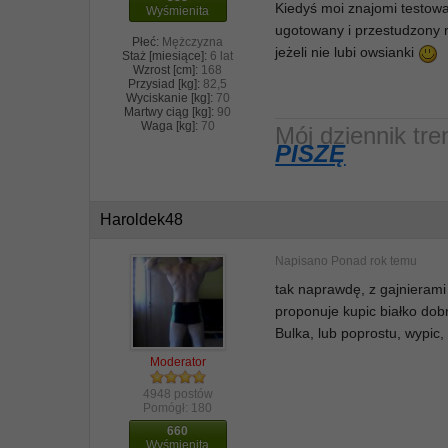
Kiedyś moi znajomi testowa
Wyśmienita
ugotowany i przestudzony 
Płeć:
Mężczyzna
jeżeli nie lubi owsianki
Staż [miesiące]:
6 lat
Wzrost [cm]:
168
Przysiad [kg]:
82,5
Wyciskanie [kg]:
70
Martwy ciąg [kg]:
90
Waga [kg]:
70
Mój dziennik t
PISZĘ
Haroldek48
Napisano
Ponad rok temu
tak naprawdę, z gajnierami
proponuje kupic białko dobr
Bulka, lub poprostu, wypic,
Moderator
4948 postów
Pomógł:
180
660
Wyśmienita