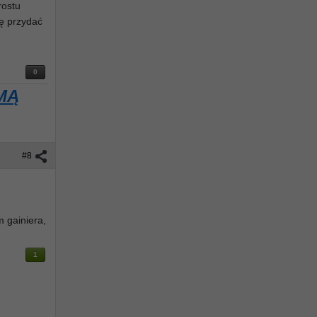
rostu
ię przydać
0
MĄ
#8
m gainiera,
1