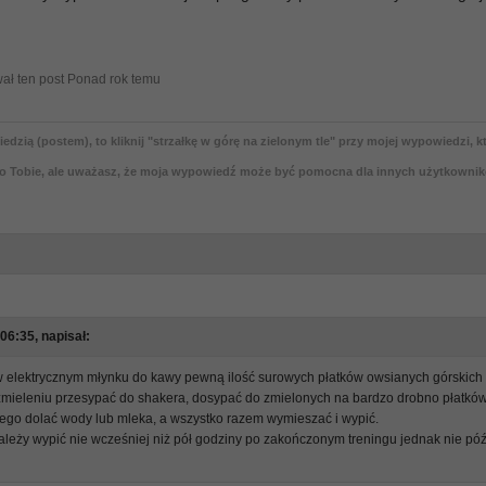
ał ten post Ponad rok temu
zią (postem), to kliknij "strzałkę w górę na zielonym tle" przy mojej wypowiedzi, k
o Tobie, ale uważasz, że moja wypowiedź może być pomocna dla innych użytkownik
06:35, napisał:
 elektrycznym młynku do kawy pewną ilość surowych płatków owsianych górskich
 zmieleniu przesypać do shakera, dosypać do zmielonych na bardzo drobno płatków
 tego dolać wody lub mleka, a wszystko razem wymieszać i wypić.
ależy wypić nie wcześniej niż pół godziny po zakończonym treningu jednak nie póź