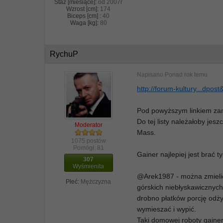
Staż [miesiące]:
od 2007r
Wzrost [cm]:
174
Biceps [cm] :
40
Waga [kg]:
80
RychuP
Napisano
Ponad rok temu
http://forum-kultury...dpo
Pod powyższym linkiem zami
Do tej listy należałoby je
Moderator
Mass.
1075 postów
Pomógł:
81
Gainer najlepiej jest brać 
307
Wyśmienita
@Arek1987 - można zmielić
Płeć:
Mężczyzna
górskich niebłyskawicznych
drobno płatków porcję odży
wymieszać i wypić.
Taki domowej roboty gainer