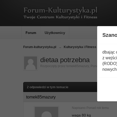
Forum
Użytkownicy
Szan
Forum-kulturystyka.pl
→
Kulturystyka i Fitness
→
Dieta
dbając 
z wejśc
dietaa potrzebna
(RODO) 
Rozpoczęty przez
tomek85mazury
,
Ponad rok temu
nowych 
2 odpowiedzi w tym temacie
tomek85mazury
Napisano
Ponad rok temu
waga 80 kg