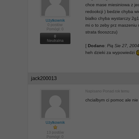
chce mase miesiniowa z jed
redookcji ) bedzie chyba w
bialko chyba wystarczy 2g1
Użytkownik
0 postów
mi o to zeby prz maszeniu 
Pomógł:
0
strata tlooszczu)
0
Neutralna
[
Dodano
:
Pią Sie 27, 200
heh dzieki za wypowiedzi
jack200013
Napisano
Ponad rok temu
chcialbym ci pomoc ale ni
Użytkownik
13 postów
Pomógł:
0