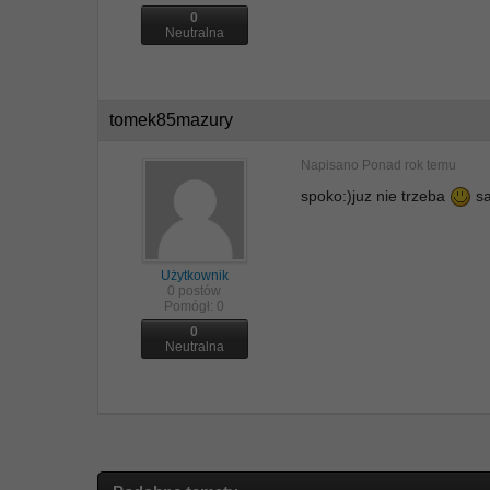
0
Neutralna
tomek85mazury
Napisano
Ponad rok temu
spoko:)juz nie trzeba
sa
Użytkownik
0 postów
Pomógł:
0
0
Neutralna