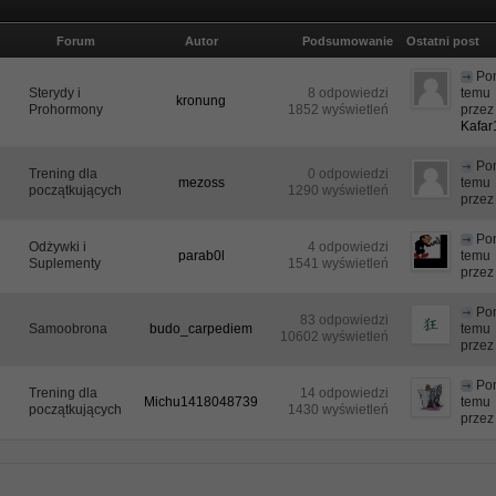
Forum
Autor
Podsumowanie
Ostatni post
Pon
Sterydy i
8 odpowiedzi
temu
kronung
Prohormony
1852 wyświetleń
przez
Kafa
Pon
Trening dla
0 odpowiedzi
mezoss
temu
początkujących
1290 wyświetleń
prze
Pon
Odżywki i
4 odpowiedzi
parab0l
temu
Suplementy
1541 wyświetleń
prze
Pon
83 odpowiedzi
Samoobrona
budo_carpediem
temu
10602 wyświetleń
prze
Pon
Trening dla
14 odpowiedzi
Michu1418048739
temu
początkujących
1430 wyświetleń
prze