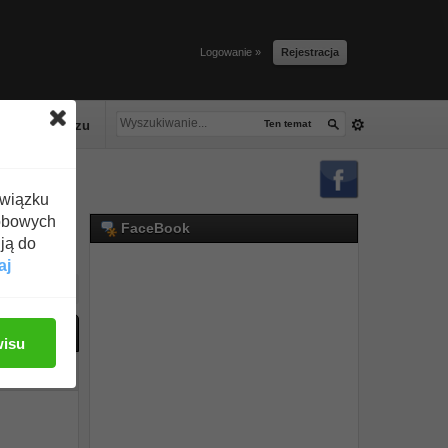
Logowanie »
Rejestracja
lacze tłuszczu
Ten temat
związku
obowych
FaceBook
ją do
aj
ać odpowiedź
wisu
#1