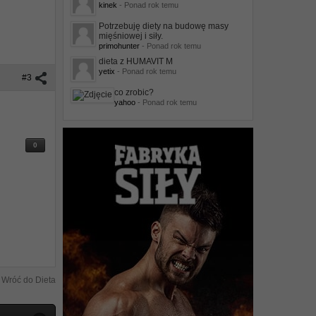
kinek
- Ponad rok temu
Potrzebuję diety na budowę masy
mięśniowej i siły.
primohunter
- Ponad rok temu
dieta z HUMAVIT M
yetix
- Ponad rok temu
#3
co zrobic?
yahoo
- Ponad rok temu
0
Wróć do Dieta