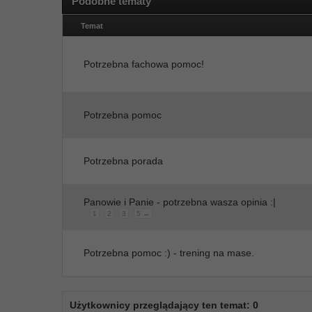
Podobne tematy
Temat
Potrzebna fachowa pomoc!
Potrzebna pomoc
Potrzebna porada
Panowie i Panie - potrzebna wasza opinia :|
1
2
3
5 →
Potrzebna pomoc :) - trening na mase.
Użytkownicy przeglądający ten temat: 0