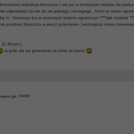
noczesna redookcja tlooszczu ( ale juz w mniejszym stopniu niz podc
iele odpowiedzi ze nie da sie jednego i droogiego , hmm to moze ogra
kg m , tlooszczu tez w znacznym stopniu ograniczyc ???jak myslicie ?
nie przybrac tlooszczu a wrecz przeciwnie ( wazniejsza masa miesniow
4 11:46 pm
]
oj qrde ale sie gniewacie na mnie za tamto
e wiem jak :PPPP