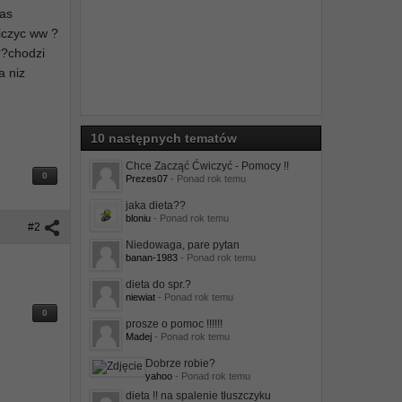
zas
niczyc ww ?
??chodzi
a niz
10 następnych tematów
Chce Zacząć Ćwiczyć - Pomocy !!
0
Prezes07
- Ponad rok temu
jaka dieta??
bloniu
- Ponad rok temu
#2
Niedowaga, pare pytan
banan-1983
- Ponad rok temu
dieta do spr.?
niewiat
- Ponad rok temu
0
prosze o pomoc !!!!!!
Madej
- Ponad rok temu
Dobrze robie?
yahoo
- Ponad rok temu
dieta !! na spalenie tłuszczyku