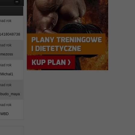
ad rok
r1418048738
ad rok
z
mezoss
ad rok
z
Michał1
ad rok
z
budo_maya
ad rok
z
WBD