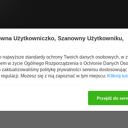
Wyświetl nową zawartość
Spa
owna Użytkowniczko,
Szanowny Użytkowniku,
o najwyższe standardy ochrony Twoich danych osobowych, w 
iem w życie Ogólnego Rozporządzenia o Ochronie Danych Os
zaktualizowaliśmy politykę prywatności serwisu dostosowując 
regulacji. Możesz się z nią zapoznać w tym miejscu:
Kliknij tut
Zaloguj się, aby dod
Przejdź do ser