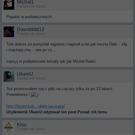
Michał1
Ponad rok temu
Popatrz w podwieszonych.
Dawidddd12
Ponad rok temu
Tyle dobrze ze pomyślał najpierw i napisał a nie jak reszta Debi... idą
i machają chu... wie po co ..
zajrzyj w podwieszone tematy tak jak Michał Radzi
UkaniU
Ponad rok temu
Też przerzucałem się z piłki na ciężary tylko że po 13 latach.
Powodzenia !
http://forum-kult...-diety-na-mase/
Użytkownik
UkaniU
edytował ten post Ponad rok temu
Kisu
Ponad rok temu