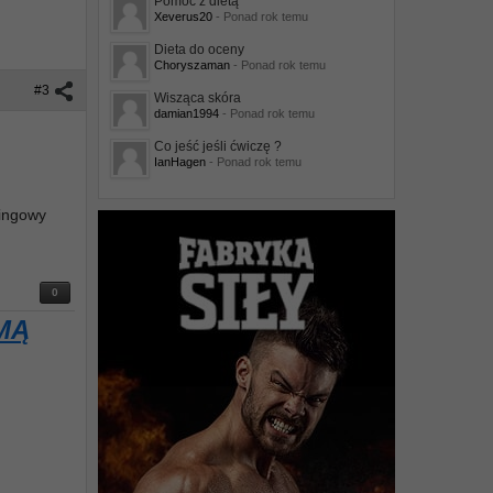
Pomoc z dietą
Xeverus20
- Ponad rok temu
Dieta do oceny
Choryszaman
- Ponad rok temu
#3
Wisząca skóra
damian1994
- Ponad rok temu
Co jeść jeśli ćwiczę ?
IanHagen
- Ponad rok temu
ningowy
0
MĄ