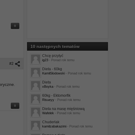
0
10 następnych tematów
Chcę przytyć
ig23
- Ponad rok temu
#2
Dieta - 60kg
KamilSlodowski
- Ponad rok temu
Dieta
oryczne.
xBoyka
- Ponad rok temu
60kg - Ektomorfik
Risueyy
- Ponad rok temu
0
Dieta na masę mięśniową
Wafelek
- Ponad rok temu
Chuderlak
kamilzabakazimi
- Ponad rok temu