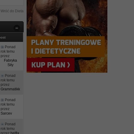
Wróć do Dieta
post
Ponad
rok temu
przez
Fabryka
Siły
Ponad
rok temu
przez
Grammatikk
Ponad
rok temu
przez
Sarcev
Ponad
rok temu
przez
helfix