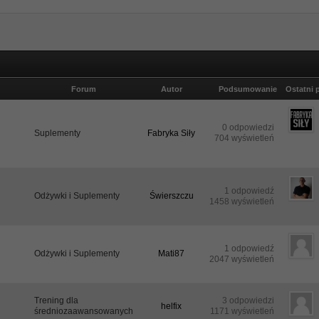
Forum
Autor
Podsumowanie
Ostatni 
0 odpowiedzi
Suplementy
Fabryka Siły
704 wyświetleń
1 odpowiedź
Odżywki i Suplementy
Świerszczu
1458 wyświetleń
1 odpowiedź
Odżywki i Suplementy
Mati87
2047 wyświetleń
Trening dla
3 odpowiedzi
helfix
średniozaawansowanych
1171 wyświetleń