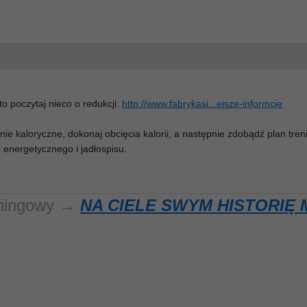
to poczytaj nieco o redukcji:
http://www.fabrykasi...ejsze-informcje
ie kaloryczne, dokonaj obcięcia kalorii, a następnie zdobądź plan tre
 energetycznego i jadłospisu.
reningowy →
NA CIELE SWYM HISTORIĘ 