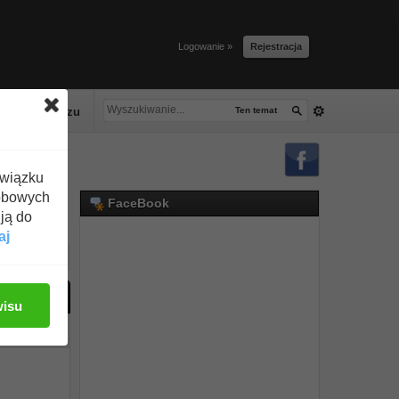
Logowanie »
Rejestracja
lacze tłuszczu
Ten temat
związku
obowych
FaceBook
ją do
aj
ać odpowiedź
wisu
#1