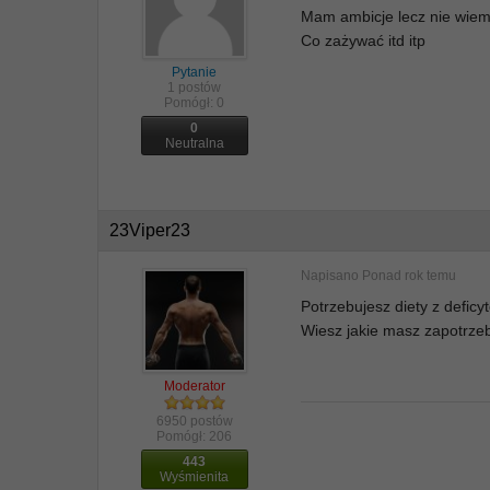
Mam ambicje lecz nie wiem 
Co zażywać itd itp
Pytanie
1 postów
Pomógł:
0
0
Neutralna
23Viper23
Napisano
Ponad rok temu
Potrzebujesz diety z deficy
Wiesz jakie masz zapotrze
Moderator
6950 postów
Pomógł:
206
443
Wyśmienita