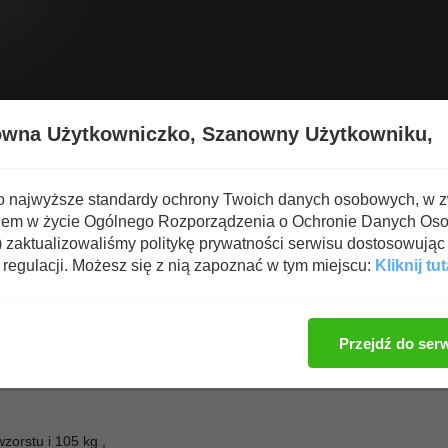
Wyświetl nową zawartość
Spa
owna Użytkowniczko,
Szanowny Użytkowniku,
o najwyższe standardy ochrony Twoich danych osobowych, w 
iem w życie Ogólnego Rozporządzenia o Ochronie Danych Os
zaktualizowaliśmy politykę prywatności serwisu dostosowując 
regulacji. Możesz się z nią zapoznać w tym miejscu:
Kliknij tut
Zaloguj się, aby dod
Przejdź do ser
zorstu i 105 kg ,