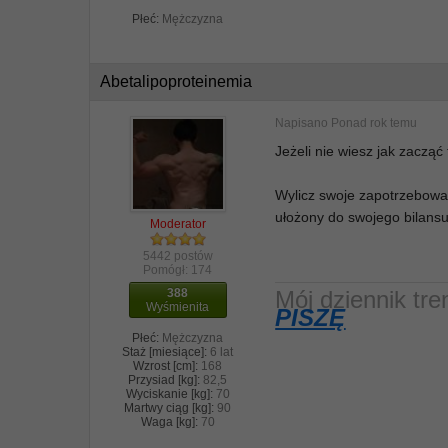
Płeć:
Mężczyzna
Abetalipoproteinemia
Napisano
Ponad rok temu
Jeżeli nie wiesz jak zacząć 
Wylicz swoje zapotrzebowan
ułożony do swojego bilansu
Moderator
5442 postów
Pomógł:
174
388
Mój dziennik t
Wyśmienita
PISZĘ
Płeć:
Mężczyzna
Staż [miesiące]:
6 lat
Wzrost [cm]:
168
Przysiad [kg]:
82,5
Wyciskanie [kg]:
70
Martwy ciąg [kg]:
90
Waga [kg]:
70