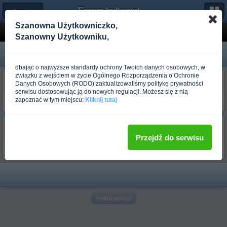
Forum-kulturystyka.pl
← Trening dla początkujących
Szanowna Użytkowniczko,
Jaki plan treningowy?
Szanowny Użytkowniku,
dbając o najwyższe standardy ochrony Twoich danych osobowych, w
związku z wejściem w życie Ogólnego Rozporządzenia o Ochronie
Mefi
Danych Osobowych (RODO) zaktualizowaliśmy politykę prywatności
Ponad rok temu
serwisu dostosowując ją do nowych regulacji. Możesz się z nią
zapoznać w tym miejscu:
Kliknij tutaj
jak najlepiej podzielic 4 dni na siłowni partie mięśniowe jak łączyć itp
Olosek
Ponad rok temu
Przejdź do serwisu
Klatka + Biceps Nogi Barki + Triceps Plecy
Pełna wersja