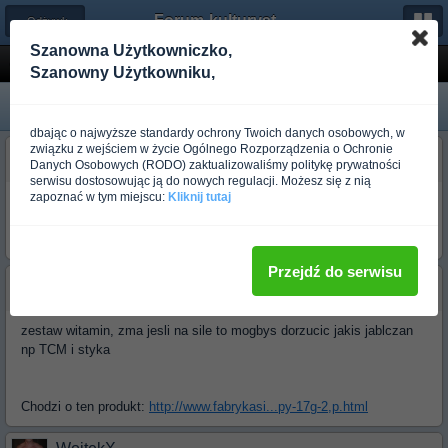
Forum-kulturystyka.pl
← Odżywki i Suplementy
Szanowna Użytkowniczko,
co jeszcze
Szanowny Użytkowniku,
dbając o najwyższe standardy ochrony Twoich danych osobowych, w
związku z wejściem w życie Ogólnego Rozporządzenia o Ochronie
piterrr84
Danych Osobowych (RODO) zaktualizowaliśmy politykę prywatności
Ponad rok temu
serwisu dostosowując ją do nowych regulacji. Możesz się z nią
zapoznać w tym miejscu:
Kliknij tutaj
witam mam pytanko bo mam krealkalyn mass xxl i bialko ostrowi co
jeszcze mozna dorzucic do tego cyklu zalezy mi na masie bardzo i
sile
Przejdź do serwisu
RamzesII
Ponad rok temu
zestaw witamin, zma jesli na sile to mogbys dorzucic jakis jablczan
np TCM i styka
Chodzi o ten produkt:
http://www.fabrykasi...py-17g-2,p.html