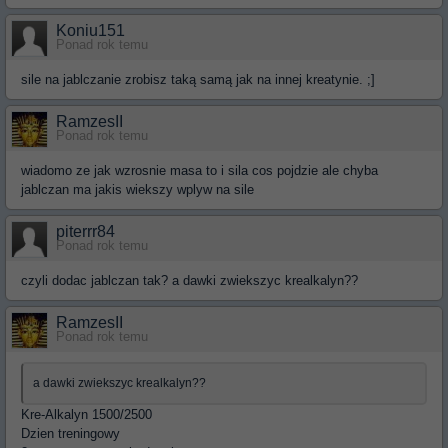
Koniu151
Ponad rok temu
sile na jablczanie zrobisz taką samą jak na innej kreatynie. ;]
RamzesII
Ponad rok temu
wiadomo ze jak wzrosnie masa to i sila cos pojdzie ale chyba
jablczan ma jakis wiekszy wplyw na sile
piterrr84
Ponad rok temu
czyli dodac jablczan tak? a dawki zwiekszyc krealkalyn??
RamzesII
Ponad rok temu
a dawki zwiekszyc krealkalyn??
Kre-Alkalyn 1500/2500
Dzien treningowy