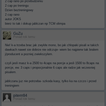
2 cap rano po przebudzeniu
2 cap po treningu
Dzien beztreningowy
2 cap rano
autor JOKS
bierz to tak i dokup jablczan np TCM olimpa
GuZu
Ponad rok temu
Nie! k-a trzeba brac jak zwykłe mono, bo jak chlopaki pisali w takich
dawkach nawet sie dobrze nie odczuje- wiem bo najpierw tak bralem
j/producent a pozniej zwiekszylem.
czyli jesli masz k-a 2500 to 4caps na porcje a jesli 1500 to 8caps na
porcje, ew. 3 caps i propocjonalnie 6 caps ale radze jak wczesniej
pisalem.
jablczanu juz nie potrzeba- szkoda kasy, tylko ka na czczo i przed
treningiem
piterrr84
Ponad rok temu