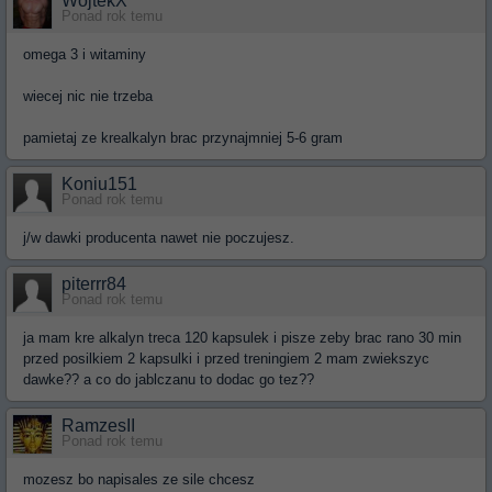
WojtekX
Ponad rok temu
omega 3 i witaminy
wiecej nic nie trzeba
pamietaj ze krealkalyn brac przynajmniej 5-6 gram
Koniu151
Ponad rok temu
j/w dawki producenta nawet nie poczujesz.
piterrr84
Ponad rok temu
ja mam kre alkalyn treca 120 kapsulek i pisze zeby brac rano 30 min
przed posilkiem 2 kapsulki i przed treningiem 2 mam zwiekszyc
dawke?? a co do jablczanu to dodac go tez??
RamzesII
Ponad rok temu
mozesz bo napisales ze sile chcesz