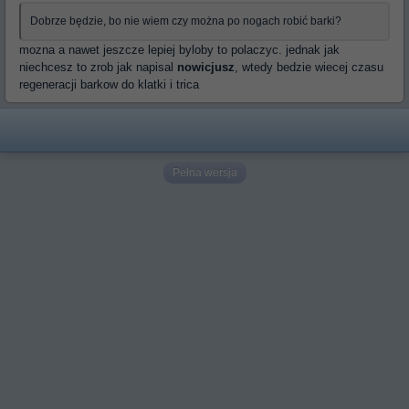
Dobrze będzie, bo nie wiem czy można po nogach robić barki?
mozna a nawet jeszcze lepiej byloby to polaczyc. jednak jak
niechcesz to zrob jak napisal
nowicjusz
, wtedy bedzie wiecej czasu
regeneracji barkow do klatki i trica
Pełna wersja