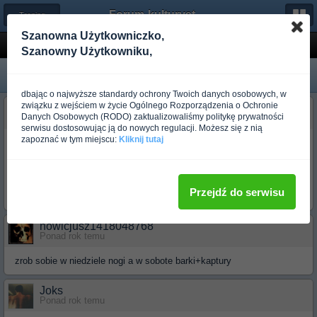
Forum-kulturystyka.pl
← Trening dla początkujących
Szanowna Użytkowniczko,
Dobra jest taka rozpiska?
Szanowny Użytkowniku,
dbając o najwyższe standardy ochrony Twoich danych osobowych, w
związku z wejściem w życie Ogólnego Rozporządzenia o Ochronie
monkwkapciach
Danych Osobowych (RODO) zaktualizowaliśmy politykę prywatności
Ponad rok temu
serwisu dostosowując ją do nowych regulacji. Możesz się z nią
zapoznać w tym miejscu:
Kliknij tutaj
wtorek- klatka+triceps
czwartek-plecy+biceps+przedramię
sobota-nogi
niedziela-barki+kaptury
Przejdź do serwisu
Dobrze będzie, bo nie wiem czy można po nogach robić barki?
nowicjusz1418048768
Ponad rok temu
zrob sobie w niedziele nogi a w sobote barki+kaptury
Joks
Ponad rok temu