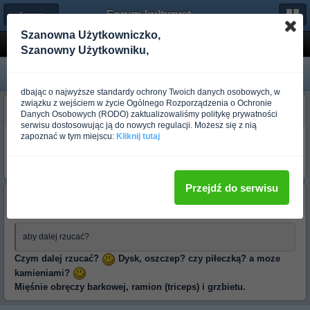
Forum-kulturystyka.pl
← Trening dla początkujących
Szanowna Użytkowniczko,
rzucanie
Szanowny Użytkowniku,
dbając o najwyższe standardy ochrony Twoich danych osobowych, w
związku z wejściem w życie Ogólnego Rozporządzenia o Ochronie
słaby
Danych Osobowych (RODO) zaktualizowaliśmy politykę prywatności
Ponad rok temu
serwisu dostosowując ją do nowych regulacji. Możesz się z nią
zapoznać w tym miejscu:
Kliknij tutaj
jakie mięśnie rozijać aby dalej rzucać?Czy to jak daleko rzucam
zależy tylko od siły?Jak nie to co trenować?jakieś ozciąganie czy
coś?
Przejdź do serwisu
WBD
Ponad rok temu
aby dalej rzucać?
Czym dalej rzucać?
Dysk, oszczep? czy piłeczką? a moze
kamieniami?
Mięśnie obręczy barkowej, ramion (triceps) i grzbietu.