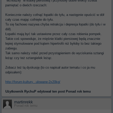
"wchodziły" w klatkę piersiową i przynosiły dobre efekty trzeba
pamiętać o dwóch rzeczach:
Koniecznie należy cofnąć łopatki do tyłu, a następnie opuścić w dół
cały czas mając cofnięte do tyłu.
To się fachowo nazywa chyba retrakcja i depresja łopatki (do tyłu i w
dół).
Łopatki mają być tak ustawione przez cały czas robienia pompek.
Takie coś spowoduje, że mięśnie klatki piersiowej będą znacznie
lepiej stymulowane pod kątem hipertrofii niż byłoby to bez takiego
zabiegu.
Tak samo należy robić przed przystąpieniem do wyciskania sztangi
leżąc czy też sztangielek leżąc.
Zobacz też tą dyskusję (to co napisał autor tematu i co ja mu
odpisałem):
http://forum-kultury...ulowane-2x20kg/
Użytkownik
RychuP
edytował ten post Ponad rok temu
martinrekk
Ponad rok temu