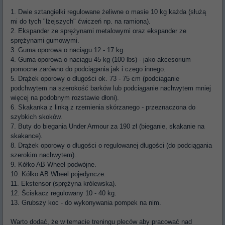
1. Dwie sztangielki regulowane żeliwne o masie 10 kg każda (służą
mi do tych "lżejszych" ćwiczeń np. na ramiona).
2. Ekspander ze sprężynami metalowymi oraz ekspander ze
sprężynami gumowymi.
3. Guma oporowa o naciągu 12 - 17 kg.
4. Guma oporowa o naciągu 45 kg (100 lbs) - jako akcesorium
pomocne zarówno do podciągania jak i czego innego.
5. Drążek oporowy o długości ok. 73 - 75 cm (podciąganie
podchwytem na szerokość barków lub podciąganie nachwytem mniej
więcej na podobnym rozstawie dłoni).
6. Skakanka z linką z rzemienia skórzanego - przeznaczona do
szybkich skoków.
7. Buty do biegania Under Armour za 190 zł (bieganie, skakanie na
skakance).
8. Drążek oporowy o długości o regulowanej długości (do podciągania
szerokim nachwytem).
9. Kółko AB Wheel podwójne.
10. Kółko AB Wheel pojedyncze.
11. Ekstensor (sprężyna królewska).
12. Ściskacz regulowany 10 - 40 kg.
13. Grubszy koc - do wykonywania pompek na nim.
Warto dodać, że w temacie treningu pleców aby pracować nad