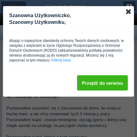
Forum-kulturystyka.pl
← Trening dla początkujących
Szanowna Użytkowniczko,
Zakup zestawu treningowego - pytania o opcje
Szanowny Użytkowniku,
dbając o najwyższe standardy ochrony Twoich danych osobowych, w
związku z wejściem w życie Ogólnego Rozporządzenia o Ochronie
homix73
Danych Osobowych (RODO) zaktualizowaliśmy politykę prywatności
Ponad rok temu
serwisu dostosowując ją do nowych regulacji. Możesz się z nią
zapoznać w tym miejscu:
Kliknij tutaj
Witam!
Szybko o mnie: 47 lat, zacząłem ćwiczyć 3 miesiące temu,
wykupiłem 10 treningów z trenerem oraz dietę. Poważnie podszedłem
Przejdź do serwisu
do tematu czego niewielkie rezultaty już widać.
No i zamknęli mi siłownię!!!
Postanowiłem przenieść się z ćwiczeniami do domu, bo miejsca
trochę mam, a nie chcę zmarnować tych 3 miesięcy pracy.
Postanowiłem kupić: zestaw treningowy, wyciąg (górny i dolny) oraz
stojak wysoki na sztangę, na początek chyba wystarczy.