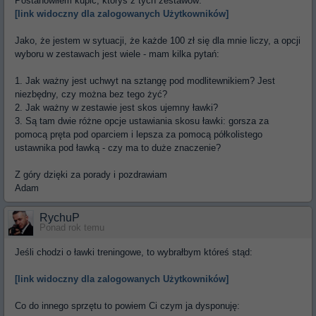
Postanowiłem kupić, któryś z tych zestawów:
[link widoczny dla zalogowanych Użytkowników]
Jako, że jestem w sytuacji, że każde 100 zł się dla mnie liczy, a opcji
wyboru w zestawach jest wiele - mam kilka pytań:
1. Jak ważny jest uchwyt na sztangę pod modlitewnikiem? Jest
niezbędny, czy można bez tego żyć?
2. Jak ważny w zestawie jest skos ujemny ławki?
3. Są tam dwie różne opcje ustawiania skosu ławki: gorsza za
pomocą pręta pod oparciem i lepsza za pomocą półkolistego
ustawnika pod ławką - czy ma to duże znaczenie?
Z góry dzięki za porady i pozdrawiam
Adam
RychuP
Ponad rok temu
Jeśli chodzi o ławki treningowe, to wybrałbym któreś stąd:
[link widoczny dla zalogowanych Użytkowników]
Co do innego sprzętu to powiem Ci czym ja dysponuję: