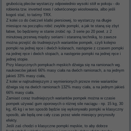
grubością pleców wystarczy odpowiednio wysoki stół w pokoju - do
robienia tzw. inverted rows / odwróconego wiosłowania, albo jeśli
kogoś stać, to taśmy TRX.
Z kolei co do ćwiczeń klatki piersiowej, to wystarczy na długie
miesiące na początku robić zwykłe pompki, a jak te staną się zbyt
łatwe, bo będziemy w stanie zrobić np. 3 serie po 20 powt. z 2
minutową przerwą między seriami i staranną techniką, to zawsze
można przejść do trudniejszych wariantów pompek, czyli kolejno
pompki na jednej ręce i dwóch kolanach, następnie z czasem pompki
na jednej ręce i dwóch stopach, a następnie pompki na jednej ręce i
jednej stopie.
Przy klasycznych pompkach męskich dźwiga się na ramionach wg.
naukowców jakieś 66% masy ciała na dwóch ramionach, a na jednym
jakieś 33% masy ciała,
Z kolei w najtrudniejszym z wymienionych przeze mnie wariantów
dźwiga się na dwóch ramionach 132% masy ciała, a na jednym jakieś
66% masy ciała.
Zamiast coraz trudniejszych wariantów pompek można w czasie
pompek używać gum oporowych o różnej sile naciągu - np. 15 kg, 30
kg, 45 kg i w ten sposób będzie się wykonywało pompki w klasyczny
sposób, ale będą one cały czas przez wiele miesięcy przynosiły
efekty.
Jeśli zaś chodzi o klasyczne pompki męskie, to aby dobrze