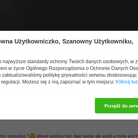
Wyświetl nową zawartość
Spa
owna Użytkowniczko,
Szanowny Użytkowniku,
 dla średniozaawansowanych
o najwyższe standardy ochrony Twoich danych osobowych, w 
iem w życie Ogólnego Rozporządzenia o Ochronie Danych Os
zaktualizowaliśmy politykę prywatności serwisu dostosowując 
regulacji. Możesz się z nią zapoznać w tym miejscu:
Kliknij tut
Zaloguj się, aby dod
Przejdź do ser
zen stosujesz ?
strewt workout tez daje swoje ale jezeli u mnie jest t