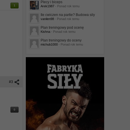
Plecy i biceps
1
Arek1987
- Ponad rok temu
Ile cwiczen na partie? Budowa sily
vanilen98
- Ponad rok temu
Plan treningowy pod ocenę
Kishna
- Ponad rok temu
Plan treningowy do oceny
michub1000
- Ponad rok temu
#3
0