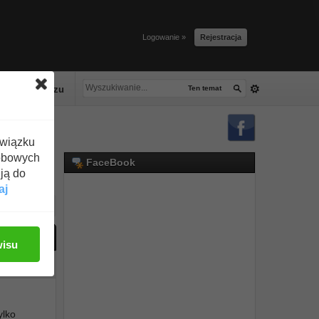
Logowanie »
Rejestracja
lacze tłuszczu
Ten temat
związku
obowych
FaceBook
ją do
aj
ać odpowiedź
wisu
#1
ylko