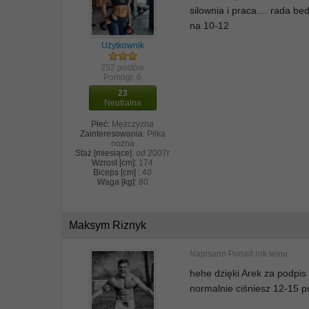
silownia i praca.... rada 
na 10-12
Użytkownik
252 postów
Pomógł:
6
23
Neutralna
Płeć:
Mężczyzna
Zainteresowania:
Pilka
nozna
Staż [miesiące]:
od 2007r
Wzrost [cm]:
174
Biceps [cm] :
40
Waga [kg]:
80
Maksym Riznyk
Napisano
Ponad rok temu
hehe dzięki Arek za podpi
normalnie ciśniesz 12-15 