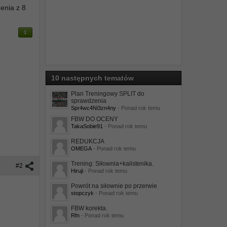
zenia z 8
1
10 następnych tematów
Plan Treningowy SPLIT do
sprawdzenia
Spr4wc4Ni3zn4ny
- Ponad rok temu
FBW DO OCENY
TakaSobie91
- Ponad rok temu
REDUKCJA
OMEGA
- Ponad rok temu
Trening: Siłownia+kalistenika.
#2
Hiruji
- Ponad rok temu
Powrót na siłownie po przerwie
stopczyk
- Ponad rok temu
FBW korekta.
Rfn
- Ponad rok temu