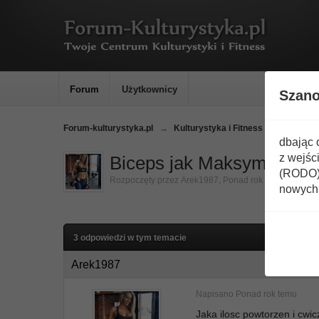
Forum
Użytkownicy
Szan
Forum-kulturystyka.pl
→
Kulturystyka i Fitness
→
Trening
dbając 
z wejśc
Biceps jak Maksym
(RODO) 
Rozpoczęty przez
Arek1987
,
Ponad rok temu
nowych 
3 odpowiedzi w tym temacie
Arek1987
Napisano
Ponad rok temu
Jaka ilosc powtorzen i cwic