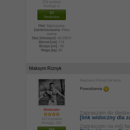
252 postów
Pomógł:
6
23
Neutralna
Płeć:
Mężczyzna
Zainteresowania:
Pilka
nozna
Staż [miesiące]:
od 2007r
Wzrost [cm]:
174
Biceps [cm] :
40
Waga [kg]:
80
Maksym Riznyk
Napisano
Ponad rok temu
Powodzenia
Moderator
Zapraszam do śledze
[link widoczny dla
4373 postów
Pomógł:
203
Zapraszam na mój f
358