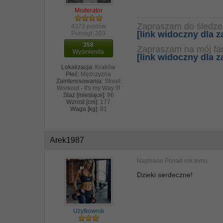
Moderator
Zapraszam do śledze
4373 postów
[link widoczny dla
Pomógł:
203
358
Zapraszam na mój f
Wyśmienita
[link widoczny dla
Lokalizacja:
Kraków
Płeć:
Mężczyzna
Zainteresowania:
Street
Workout - It's my Way !!!
Staż [miesiące]:
96
Wzrost [cm]:
177
Waga [kg]:
81
Arek1987
Napisano
Ponad rok temu
Dzieki serdeczne!
Użytkownik