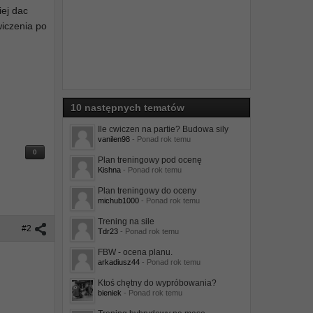
iej dac
wiczenia po
10 następnych tematów
Ile cwiczen na partie? Budowa sily
vanilen98
- Ponad rok temu
0
Plan treningowy pod ocenę
Kishna
- Ponad rok temu
Plan treningowy do oceny
michub1000
- Ponad rok temu
Trening na sile
#2
Tdr23
- Ponad rok temu
FBW - ocena planu.
arkadiusz44
- Ponad rok temu
Ktoś chętny do wypróbowania?
bieniek
- Ponad rok temu