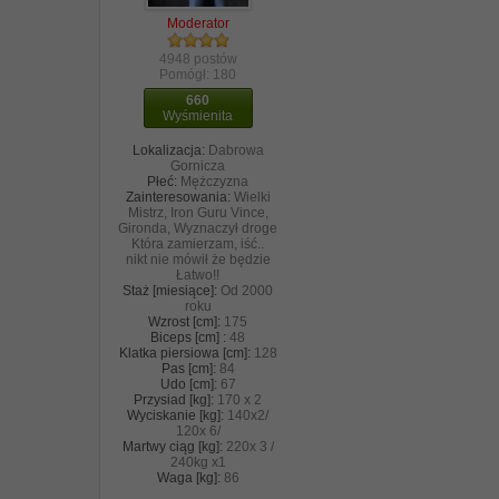
Moderator
4948 postów
Pomógł:
180
660
Wyśmienita
Lokalizacja:
Dabrowa
Gornicza
Płeć:
Mężczyzna
Zainteresowania:
Wielki
Mistrz, Iron Guru Vince,
Gironda, Wyznaczył droge
Która zamierzam, iść..
nikt nie mówił że będzie
Łatwo!!
Staż [miesiące]:
Od 2000
roku
Wzrost [cm]:
175
Biceps [cm] :
48
Klatka piersiowa [cm]:
128
Pas [cm]:
84
Udo [cm]:
67
Przysiad [kg]:
170 x 2
Wyciskanie [kg]:
140x2/
120x 6/
Martwy ciąg [kg]:
220x 3 /
240kg x1
Waga [kg]:
86