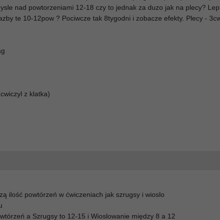
mysle nad powtorzeniami 12-18 czy to jednak za duzo jak na plecy? Lep
iazby te 10-12pow ? Pociwcze tak 8tygodni i zobacze efekty. Plecy - 3c
ag
cwiczyl z klatka)
zą ilość powtórzeń w ćwiczeniach jak szrugsy i wioslo
u
wtórzeń a Szrugsy to 12-15 i Wioslowanie między 8 a 12