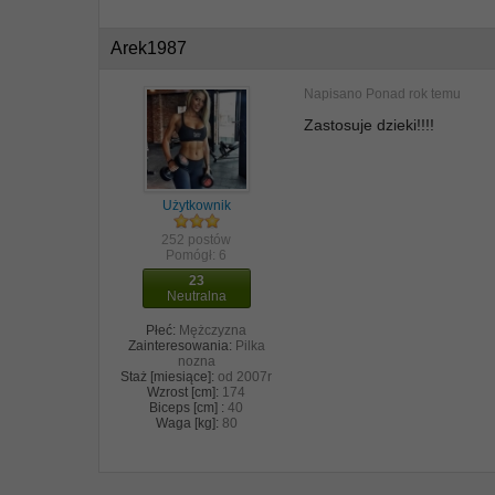
Arek1987
Napisano
Ponad rok temu
Zastosuje dzieki!!!!
Użytkownik
252 postów
Pomógł:
6
23
Neutralna
Płeć:
Mężczyzna
Zainteresowania:
Pilka
nozna
Staż [miesiące]:
od 2007r
Wzrost [cm]:
174
Biceps [cm] :
40
Waga [kg]:
80