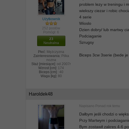
problem lezy w treningu i 
wiekszy ciezar i robic choc
4 serie
Użytkownik
Wioslo
252 postów
Dzien dobry/ lub martwy ci
Pomógł:
6
Podciaganie
23
Szrugsy
Neutralna
Płeć:
Mężczyzna
Biceps 3cw 3serie (bede je 
Zainteresowania:
Pilka
nozna
Staż [miesiące]:
od 2007r
Wzrost [cm]:
174
Biceps [cm] :
40
Waga [kg]:
80
Haroldek48
Napisano
Ponad rok temu
Dałbym jeśli chodzi o więks
Przy Martwym i podciagani
Bym zostawił zakres 4-6 po