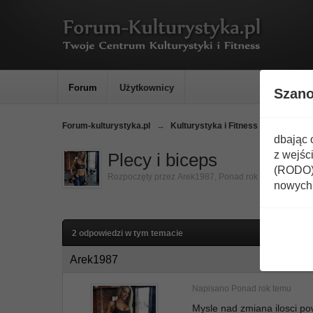
Forum
Użytkownicy
Szan
Forum-kulturystyka.pl
→
Kulturystyka i Fitness
→
Trening
dbając 
z wejśc
Plecy i biceps
(RODO) 
Rozpoczęty przez
Arek1987
,
Ponad rok temu
nowych 
2 odpowiedzi w tym temacie
Arek1987
Napisano
Ponad rok temu
Mysle nad zmiana ilosci pow