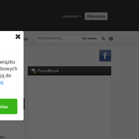
Logowanie »
Rejestracja
lacze tłuszczu
Ten temat
związku
obowych
FaceBook
ją do
aj
ać odpowiedź
wisu
#1
iec