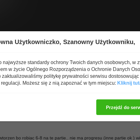
Wyświetl nową zawartość
Spa
owna Użytkowniczko,
Szanowny Użytkowniku,
 dla średniozaawansowanych
o najwyższe standardy ochrony Twoich danych osobowych, w 
iem w życie Ogólnego Rozporządzenia o Ochronie Danych Os
zaktualizowaliśmy politykę prywatności serwisu dostosowując 
regulacji. Możesz się z nią zapoznać w tym miejscu:
Kliknij tut
Zaloguj się, aby dod
Przejdź do ser
torzen bo robiac 6-8 na te partie.. nie ma progresu (inne partie ok ) w