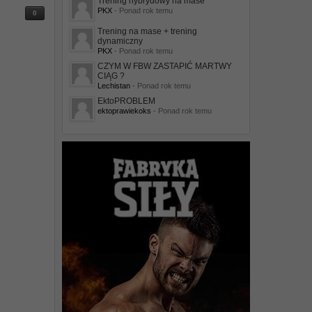
Trening hybrydowy na mase
PKX
- Ponad rok temu
0
Trening na mase + trening
dynamiczny
PKX
- Ponad rok temu
CZYM W FBW ZASTAPIĆ MARTWY
CIĄG ?
Lechistan
- Ponad rok temu
EktoPROBLEM
ektoprawiekoks
- Ponad rok temu