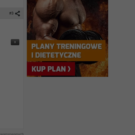
#3
0
aawansowanych