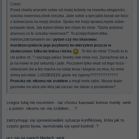
Czesc
Przed chwila wracalm sobie od mojej kobiety na rowerku-elegancko,
sciezka rowerowa,obok rzeczka. Jade sobie a tam jakis burak sie kloci
z dziewczyna na mojej drodze. Spoko nie moja sprawa,mysle sobie-
przejade obok. Jak bylem blisko ten cham do mnie: "Gdzie jedziesz
qrwoooo,co to sciezka rowerowa?". To przejechalem kilka
metrow,zatrzymalem sie i
pytam czy mu skasowac
morde(oczywiscie jego jezykiem) bo wierzylem jeszcze w
skutecznosc kilku lat boksu i kicka
. To ten do mnie:"Chodz tu to
cie potne ch.." i wyciaga jakies 3metry ode mnie noz. Zamachnal sie a
ja na rower w pol sekundy i jade. Poczulem tylko wiatr od tego noza -
odwracam sie a ten macha na oslep kosa i biegnie za mna. Az mnie
zimny pot oblal. LUDZIEEEEE gdzie my zyjemy?????????????
Przeciez nic nikomu nie zrobilem
a mogl mnie zabic. Musze kupic
gazowke na ulice,wie ktos jak zaczac sie starac o pozwolenie?
czegos tutaj nie rozumiem - raz chcesz kasować komus mordę :wink:
, a potem: nikomu nic nie zrobiłem... :?
zatrzymując się sprowokowałeś sytuacje konfliktową, która jak to
często gesto bywa, wymsknęła się spod kontroli :?
ucz się na swoich błędach :wink: