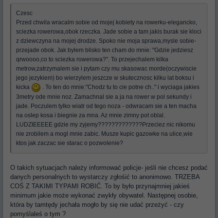
Czesc
Przed chwila wracalm sobie od mojej kobiety na rowerku-elegancko,
sciezka rowerowa,obok rzeczka. Jade sobie a tam jakis burak sie kloci
z dziewczyna na mojej drodze. Spoko nie moja sprawa,mysle sobie-
przejade obok. Jak bylem blisko ten cham do mnie: "Gdzie jedziesz
qrwoooo,co to sciezka rowerowa?". To przejechalem kilka
metrow,zatrzymalem sie i pytam czy mu skasowac morde(oczywiscie
jego jezykiem) bo wierzylem jeszcze w skutecznosc kilku lat boksu i
kicka
. To ten do mnie:"Chodz tu to cie potne ch.." i wyciaga jakies
3metry ode mnie noz. Zamachnal sie a ja na rower w pol sekundy i
jade. Poczulem tylko wiatr od tego noza - odwracam sie a ten macha
na oslep kosa i biegnie za mna. Az mnie zimny pot oblal.
LUDZIEEEEE gdzie my zyjemy?????????????Przeciez nic nikomu
nie zrobilem a mogl mnie zabic. Musze kupic gazowke na ulice,wie
ktos jak zaczac sie starac o pozwolenie?
O takich sytuacjach należy informować policje- jeśli nie chcesz podać
danych personalnych to wystarczy zgłośić to anonimowo. TRZEBA
COŚ Z TAKIMI TYPAMI ROBIĆ. To by było przynajmniej jakieś
minimum jakie może wykonać zwykły obywatel. Następnej osobie,
która by tamtędy jechała mogło by się nie udać przeżyć - czy
pomyślaleś o tym ?