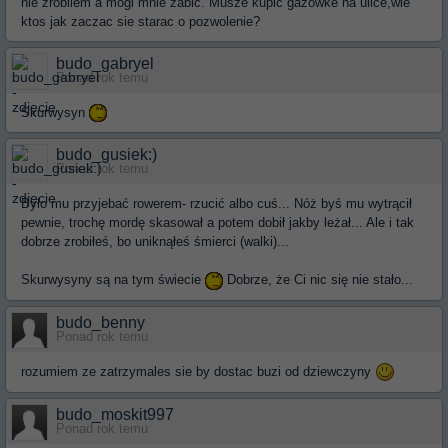
nie zrobilem a mogl mnie zabic. Musze kupic gazowke na ulice,wie
ktos jak zaczac sie starac o pozwolenie?
budo_gabryel
Ponad rok temu
Skurwysyn
budo_gusiek:)
Ponad rok temu
Było mu przyjebać rowerem- rzucić albo cuś... Nóż byś mu wytrącił
pewnie, trochę mordę skasował a potem dobił jakby leżał... Ale i tak
dobrze zrobiłeś, bo uniknąłeś śmierci (walki)...
Skurwysyny są na tym świecie
Dobrze, że Ci nic się nie stało...
budo_benny
Ponad rok temu
rozumiem ze zatrzymales sie by dostac buzi od dziewczyny
budo_moskit997
Ponad rok temu