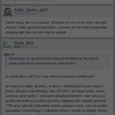
budo_spoko_gość
Ponad rok temu
Żwirek racja, ale to on zaczal. Chodzilo mi o to ze on mnie zaczepil
chociaz sobie spokojnie jechalem, a pewnie ze nie bede przejezdzal
obojetnie jak ktos mi taka wiache sypnal.
budo_diriz
Ponad rok temu
zatrzymując się sprowokowałeś sytuacje konfliktową, która jak to
często gesto bywa, wymsknęła się spod kontroli
to chyba jakis zart? kto tutaj stworzyl sytuacje konfilktowa?
wczoraj rano jadac do pracy, w dosyc charaktrystycznym miejscu
(teren oficjalnie zabudowany, wiec 50 km/h, ale droga nowa, rowna,
szeroka, przez pole i z ekranami dzwiekochlonnymi, wiec wszyscy
grzeja) pod kola na jezdnie wychodzi najebany jak szpadel (godzina
7.30 rano) robotnik budowalny miedzy pedzace auta, i stoi na srodku
prowadzac konwersacje z kolezkami ktorzy zostali po drugiej stronie.