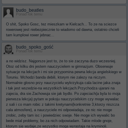
budo_beatles
Ponad rok temu
O shit, Spoko Gosc, tez mieszkam w Kielcach... To ze na sciezce
rowerowej jest niebezpiecznie to wiadomo od dawna, ostatnio chcieli
tam kumplowi rower jebnac...
budo_spoko_gość
Ponad rok temu
a no widzisz. Najgorsze jest to, że to sie zaczyna duzo wczesniej.
Otoz od kilku dni jestem nauczycielem w gimnazjum. Obserwuje
sytuacje na lekcjach i mi sie przypomina pewna lekcja angielskiego w
Toruniu. Wchodzi banda debili, ktorym nie zalezy na niczym.
Normalnie glosno przy nauczycielu wykrzykuja cala lacine jaka znaja
i tak jest wszedzie-na wszystkich lekcjach.Przychodza ujarani na
zajecia, dra sie.Zachowuja sie jak bydlo. Po zajeciach(a byla to moja
pierwsza lekcja) pytam w pokoju nauczycielskim czy moge wywalac
z sali i co mam robic z takimi kretynami(konkretnie 3,ktorzy niszcza
cala atmosfere), a nauczyciele mi odpowiadaja, ze nic nie moge
zrobic, zeby tam isc i powiedziec swoje. Nie moge ich wywalic bo
bede mial problemy, bo za nich odpowiadam. Takie mlode gnoje,
ktorym sie wydaje,ze wszystko moga wyrastaja na kryminoli.