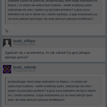
laskawie zszedl na pobocze, przejezdzajac obok niego trabnalem na
frajera, i co widze we wstecznym lusterku - wielki srodkowy palec.
zatrzymuje sie wiec i pytam czy jest jakis problem? a gosc poza
belkotem nie byl w stanie nic z siebie wydobyc, a jego kolezkowie juz
na mnie patrzyli spod byka. kto tutaj stworzyl sytuacje konfiktowa?
Ty.
budo_elfilipo
Ponad rok temu
Zgadzam się z przedmówcą. Aż tak zabolał Cię gest jakiegoś
pijanego gościa?
budo_robertp
Ponad rok temu
przejezdzajac obok niego trabnalem na frajera, i co widze we
wstecznym lusterku - wielki srodkowy palec. zatrzymuje sie wiec i
pytam czy jest jakis problem? a gosc poza belkotem nie byl w stanie
nic z siebie wydobyc, a jego kolezkowie juz na mnie patrzyli spod
byka. kto tutaj stworzyl sytuacje konfiktowa?