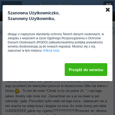
Forum-kulturystyka.pl
← Samoobrona
Szanowna Użytkowniczko,
Uliczna akcja
Szanowny Użytkowniku,
«
Następny
Poprzedni
»
dbając o najwyższe standardy ochrony Twoich danych osobowych, w
związku z wejściem w życie Ogólnego Rozporządzenia o Ochronie
budo_spoko_gość
Danych Osobowych (RODO) zaktualizowaliśmy politykę prywatności
Ponad rok temu
serwisu dostosowując ją do nowych regulacji. Możesz się z nią
zapoznać w tym miejscu:
Kliknij tutaj
Czesc
Przed chwila wracalm sobie od mojej kobiety na rowerku-elegancko,
sciezka rowerowa,obok rzeczka. Jade sobie a tam jakis burak sie
kloci z dziewczyna na mojej drodze. Spoko nie moja sprawa,mysle
Przejdź do serwisu
sobie-przejade obok. Jak bylem blisko ten cham do mnie: "Gdzie
jedziesz qrwoooo,co to sciezka rowerowa?". To przejechalem kilka
metrow,zatrzymalem sie i pytam czy mu skasowac morde(oczywiscie
jego jezykiem) bo wierzylem jeszcze w skutecznosc kilku lat boksu i
kicka
. To ten do mnie:"Chodz tu to cie potne ch.." i wyciaga
jakies 3metry ode mnie noz. Zamachnal sie a ja na rower w pol
sekundy i jade. Poczulem tylko wiatr od tego noza - odwracam sie a
ten macha na oslep kosa i biegnie za mna. Az mnie zimny pot oblal.
LUDZIEEEEE gdzie my zyjemy?????????????Przeciez nic nikomu