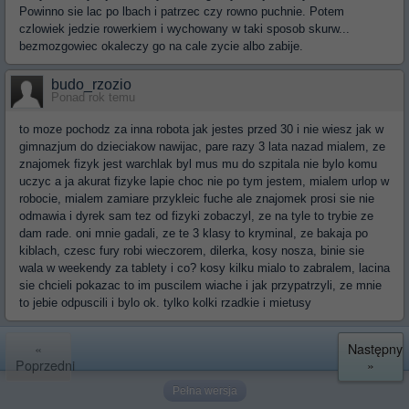
Powinno sie lac po lbach i patrzec czy rowno puchnie. Potem
czlowiek jedzie rowerkiem i wychowany w taki sposob skurw...
bezmozgowiec okaleczy go na cale zycie albo zabije.
budo_rzozio
Ponad rok temu
to moze pochodz za inna robota jak jestes przed 30 i nie wiesz jak w
gimnazjum do dzieciakow nawijac, pare razy 3 lata nazad mialem, ze
znajomek fizyk jest warchlak byl mus mu do szpitala nie bylo komu
uczyc a ja akurat fizyke lapie choc nie po tym jestem, mialem urlop w
robocie, mialem zamiare przykleic fuche ale znajomek prosi sie nie
odmawia i dyrek sam tez od fizyki zobaczyl, ze na tyle to trybie ze
dam rade. oni mnie gadali, ze te 3 klasy to kryminal, ze bakaja po
kiblach, czesc fury robi wieczorem, dilerka, kosy nosza, binie sie
wala w weekendy za tablety i co? kosy kilku mialo to zabralem, lacina
sie chcieli pokazac to im puscilem wiache i jak przypatrzyli, ze mnie
to jebie odpuscili i bylo ok. tylko kolki rzadkie i mietusy
«
Następny
Poprzedni
»
Pełna wersja