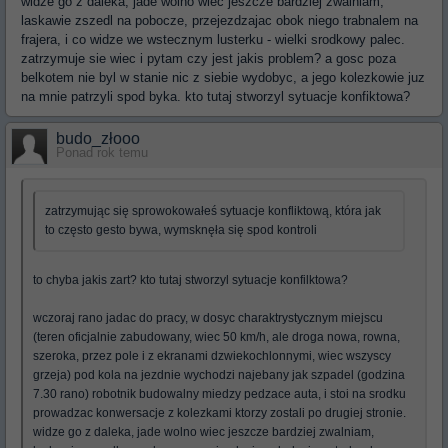
widze go z daleka, jade wolno wiec jeszcze bardziej zwalniam,
laskawie zszedl na pobocze, przejezdzajac obok niego trabnalem na
frajera, i co widze we wstecznym lusterku - wielki srodkowy palec.
zatrzymuje sie wiec i pytam czy jest jakis problem? a gosc poza
belkotem nie byl w stanie nic z siebie wydobyc, a jego kolezkowie juz
na mnie patrzyli spod byka. kto tutaj stworzyl sytuacje konfiktowa?
budo_złooo
Ponad rok temu
zatrzymując się sprowokowałeś sytuacje konfliktową, która jak
to często gesto bywa, wymsknęła się spod kontroli
to chyba jakis zart? kto tutaj stworzyl sytuacje konfilktowa?
wczoraj rano jadac do pracy, w dosyc charaktrystycznym miejscu
(teren oficjalnie zabudowany, wiec 50 km/h, ale droga nowa, rowna,
szeroka, przez pole i z ekranami dzwiekochlonnymi, wiec wszyscy
grzeja) pod kola na jezdnie wychodzi najebany jak szpadel (godzina
7.30 rano) robotnik budowalny miedzy pedzace auta, i stoi na srodku
prowadzac konwersacje z kolezkami ktorzy zostali po drugiej stronie.
widze go z daleka, jade wolno wiec jeszcze bardziej zwalniam,