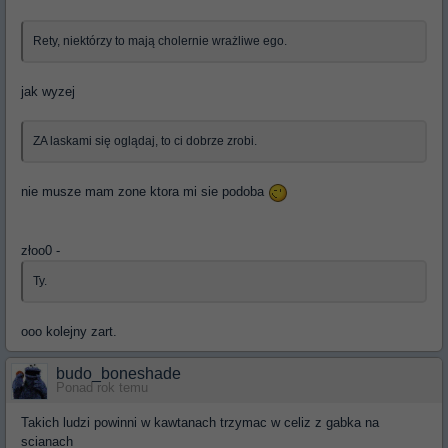
Rety, niektórzy to mają cholernie wrażliwe ego.
jak wyzej
ZA laskami się oglądaj, to ci dobrze zrobi.
nie musze mam zone ktora mi sie podoba
złoo0 -
Ty.
ooo kolejny zart.
budo_boneshade
Ponad rok temu
Takich ludzi powinni w kawtanach trzymac w celiz z gabka na
scianach