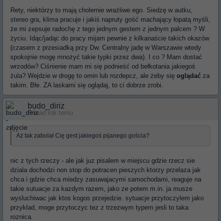
Rety, niektórzy to mają cholernie wrażliwe ego. Siedzę w autku,
stereo gra, klima pracuje i jakiś napruty gość machający łopatą myśli,
że mi zepsuje radochę z tego jednym gestem z jednym palcem ? W
życiu. Idąc/jadąc do pracy mijam pewnie z kilkanaście takich okazów
(czasem z przesiadką przy Dw. Centralny jadę w Warszawie wtedy
spokojnie mogę mnożyć takie typki przez dwa). I co ? Mam dostać
wrzodów? Ciśnienie mam mi się podnieść od bełkotania jakiegoś
żula? Wejdzie w drogę to omin lub rozdepcz, ale żeby się
oglądać
za
takim. Błe. ZA laskami się oglądaj, to ci dobrze zrobi.
budo_diriz
Ponad rok temu
Aż tak zabolał Cię gest jakiegoś pijanego gościa?
nic z tych rzeczy - ale jak juz pisalem w miejscu gdzie rzecz sie
dziala dochodzi non stop do potracen pieszych ktorzy przelaza jak
chca i gdzie chca miedzy zasuwajacymi samochodami, reaguje na
takie sutuacje za kazdym razem, jako ze potem m.in. ja musze
wysluchiwac jak ktos kogos przejedzie. sytuacje przytoczylem jako
przyklad, moge przytoczyc tez z trzezwym typem jesli to taka
roznica.