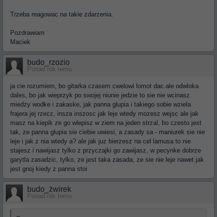
Trzeba reagowac na takie zdarzenia.
Pozdrawiam
Maciek
budo_rzozio
Ponad rok temu
ja cie rozumiem, bo gitarka czasem cwelowi lomot dac ale odwloka
dales, bo jak wieprzyk po swojej niunie jedzie to sie nie wcinasz
miedzy wodke i zakaske, jak panna glupia i takiego sobie wziela
frajera jej rzecz, insza inszosc jak leje wtedy mozesz wejsc ale jak
masz na kiepik ze go wlepisz w ziem na jeden strzal, bo czesto jest
tak, ze panna glupia sie ciebie uwiesi, a zasady sa - maniurek sie nie
leje i jak z nia wtedy a? ale jak juz bierzesz na cel lamusa to nie
stajesz i nawijasz tylko z przyczajki go zawijasz, w pecynke dobrze
garytla zasadzic, tylko, ze jest taka zasada, ze sie nie leje nawet jak
jest gnoj kiedy z panna stoi
budo_żwirek
Ponad rok temu