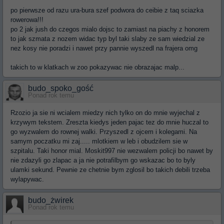
po pierwsze od razu ura-bura szef podwora do ceibie z taq sciazka
rowerowa!!!
po 2 jak jush do czegos mialo dojsc to zamiast na piachy z honorem
to jak szmata z nozem widac typ byl taki slaby ze sam wiedzial ze
nez kosy nie poradzi i nawet przy pannie wyszedl na frajera omg
takich to w klatkach w zoo pokazywac nie obrazajac malp...
budo_spoko_gość
Ponad rok temu
Rzozio ja sie ni wcialem miedzy nich tylko on do mnie wyjechal z
krzywym tekstem. Zreszta kiedys jeden pajac tez do mnie huczal to
go wyzwalem do rownej walki. Przyszedl z ojcem i kolegami. Na
samym poczatku mi zaj..... mlotkiem w leb i obudzilem sie w
szpitalu. Taki honor mial. Moskit997 nie wezwalem policji bo nawet by
nie zdazyli go zlapac a ja nie potrafilbym go wskazac bo to byly
ulamki sekund. Pewnie ze chetnie bym zglosil bo takich debili trzeba
wylapywac.
budo_żwirek
Ponad rok temu