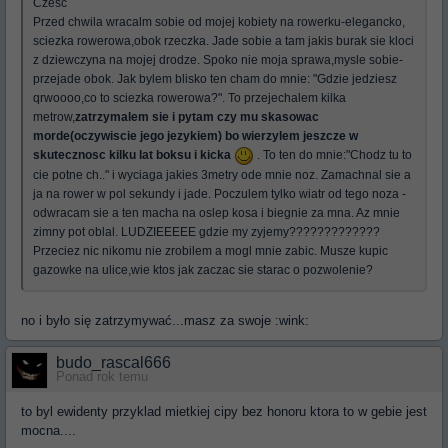
Czesc
Przed chwila wracalm sobie od mojej kobiety na rowerku-elegancko,
sciezka rowerowa,obok rzeczka. Jade sobie a tam jakis burak sie kloci
z dziewczyna na mojej drodze. Spoko nie moja sprawa,mysle sobie-
przejade obok. Jak bylem blisko ten cham do mnie: "Gdzie jedziesz
qrwoooo,co to sciezka rowerowa?". To przejechalem kilka
metrow,
zatrzymalem sie i pytam czy mu skasowac
morde(oczywiscie jego jezykiem) bo wierzylem jeszcze w
skutecznosc kilku lat boksu i kicka
. To ten do mnie:"Chodz tu to
cie potne ch.." i wyciaga jakies 3metry ode mnie noz. Zamachnal sie a
ja na rower w pol sekundy i jade. Poczulem tylko wiatr od tego noza -
odwracam sie a ten macha na oslep kosa i biegnie za mna. Az mnie
zimny pot oblal. LUDZIEEEEE gdzie my zyjemy?????????????
Przeciez nic nikomu nie zrobilem a mogl mnie zabic. Musze kupic
gazowke na ulice,wie ktos jak zaczac sie starac o pozwolenie?
no i było się zatrzymywać...masz za swoje :wink:
budo_rascal666
Ponad rok temu
to byl ewidenty przyklad mietkiej cipy bez honoru ktora to w gebie jest
mocna....