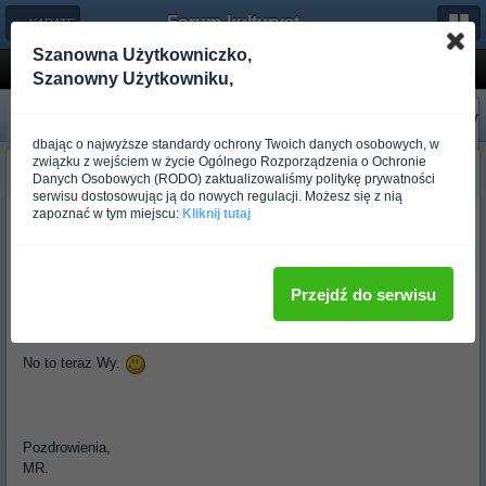
Forum-kulturystyka.pl
← KARATE
Szanowna Użytkowniczko,
Sztuka i walka
Szanowny Użytkowniku,
«
Następny
Poprzedni
»
dbając o najwyższe standardy ochrony Twoich danych osobowych, w
związku z wejściem w życie Ogólnego Rozporządzenia o Ochronie
budo_mariusz radliński
Danych Osobowych (RODO) zaktualizowaliśmy politykę prywatności
Ponad rok temu
serwisu dostosowując ją do nowych regulacji. Możesz się z nią
zapoznać w tym miejscu:
Kliknij tutaj
Piotrek wywolal mnie tu do rzucenia tematu, wiec pytam:
Jakie znaczenie w Waszym treningu ma dla Was SZTUKA, a jakie
WALKA? Czym dla Was jest SZTUKA, a czym WALKA? Jakie sa
Przejdź do serwisu
proporcje miedzy nimi w Waszym zyciu? Jakie wartosci przyswajacie
przez SZTUKE, a jakie przez walke?
No to teraz Wy.
Pozdrowienia,
MR.