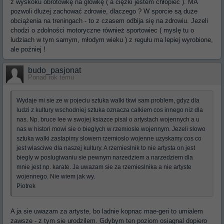
z wyskoku obrotówkę na glowkę ( a ciężki jestem chłopiec ). MA
pozwoli dlużej zachować zdrowie, dlaczego ? W sporcie są duże
obciążenia na treningach - to z czasem odbija się na zdrowiu. Jezeli
chodzi o zdolności motoryczne również sportowiec ( myslę tu o
ludziach w tym samym, młodym wieku ) z regułu ma lepiej wyrobione,
ale poźniej !
budo_pasjonat
Ponad rok temu
Wydaje mi sie ze w pojeciu sztuka walki tkwi sam problem, gdyz dla
ludzi z kultury wschodniej sztuka oznacza calkiem cos innego niz dla
nas. Np. bruce lee w swojej ksiazce pisal o artystach wojennych a u
nas w histori mowi sie o bieglych w rzemiosle wojennym. Jezeli slowo
sztuka walki zastapimy slowem rzemioslo wojenne uzyskamy cos co
jest wlasciwe dla naszej kultury. A rzemieslnik to nie artysta on jest
biegly w poslugiwaniu sie pewnym narzedziem a narzedziem dla
mnie jest np. karate. Ja uwazam sie za rzemieslnika a nie artyste
wojennego. Nie wiem jak wy.
Piotrek
A ja sie uwazam za artyste, bo ladnie kopnac mae-geri to umialem
zawsze - z tym sie urodzilem. Gdybym ten poziom osiagnal dopiero