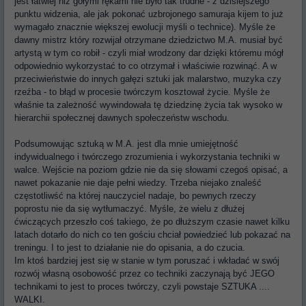
jest łatwiej niż gołymi rękami nie było tak trudne - z dzisiejszego
punktu widzenia, ale jak pokonać uzbrojonego samuraja kijem to już
wymagało znacznie większej ewolucji myśli o technice). Myśle że
dawny mistrz który rozwijał otrzymane dziedzictwo M.A. musiał być
artystą w tym co robił - czyli miał wrodzony dar dzięki któremu mógł
odpowiednio wykorzystać to co otrzymał i właściwie rozwinąć. A w
przeciwieństwie do innych gałęzi sztuki jak malarstwo, muzyka czy
rzeźba - to błąd w procesie twórczym kosztował życie. Myśle że
właśnie ta zależność wywindowała tę dziedzinę życia tak wysoko w
hierarchii społecznej dawnych społeczeństw wschodu.
Podsumowując sztuką w M.A. jest dla mnie umiejętność
indywidualnego i twórczego zrozumienia i wykorzystania techniki w
walce. Wejście na poziom gdzie nie da się słowami czegoś opisać, a
nawet pokazanie nie daje pełni wiedzy. Trzeba niejako znaleść
częstotliwść na której nauczyciel nadaje, bo pewnych rzeczy
poprostu nie da się wytłumaczyć. Myśle, że wielu z dłużej
ćwiczących przeszło coś takiego, że po dłuższym czasie nawet kilku
latach dotarło do nich co ten gościu chciał powiedzieć lub pokazać na
treningu. I to jest to działanie nie do opisania, a do czucia.
Im ktoś bardziej jest się w stanie w tym poruszać i wkładać w swój
rozwój własną osobowość przez co techniki zaczynają być JEGO
technikami to jest to proces twórczy, czyli powstaje SZTUKA ....
WALKI.