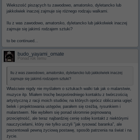
Wiekszość piszących tu zawodowo, amatorsko, dyletancko lub
jakkolwiek inaczej zajmuje się różnego rodzaju walkami.
Ilu z was zawodowo, amatorsko, dyletancko lub jakkolwiek inaczej
zajmuje się jakimś rodzajem sztuki?
to be continued...
budo_yayami_omate
Ponad rok temu
Ilu z was zawodowo, amatorsko, dyletancko lub jakkolwiek inaczej
zajmuje się jakimś rodzajem sztuki?
Właściwie nigdy nie myślałem o sztukach walki tak jak o malarstwie,
muzyce itp. Miałem trochę bezpośredniego kontaktu z twórczością
artystyczną z racji moich studiów, na których oprócz obliczania ugięć
belek i projektowania ustępów, parałem się rzeźbą, rysunkiem i
malarstwem. Nie wybiłem się ponad skromnie pojmowaną
przeciętność, ale teraz najbardziej cenię sobię kontakt z niektórymi
nauczycielami, który nie tylko uczyli "jak rysować baranka", ale
prezentowali pewną życiową postawę, sposób patrzenia na świat i na
życie.