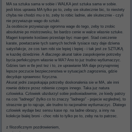
MA sa sztuka sama w sobie i WALKA jest sztuka sama w sobie.
jesli ktos uprawia MA tylko po to, zeby sie skutecznie bic, to niestety
chyba nie chodzi mu o to, zeby to robic ladnie, ale skutecznie - czyli
nie przywiazuje wago do sztuki.
Ja osobiscie przywiazuje ogromna wage do tego, zeby to zrobic
absolutnie po mistrzowsku, bo bardzo cenie w walce wlasnie sztuke.
Mageri kopniete koslawo przestaje byc mae-geri. Stad cwiczenie
karate, powtarzanie tych samych technik tysiace razy daje dziwna
satysfakcje, ze cos tam robi sie lepiej i lepiej - i tak jest ze SZTUKĄ
w kazdej dziedzinie. A dlaczego akurat takie zaspokojenie potrzeby
bycia perfekcyjnym wlasnie w MA? Ano to juz trudno wytlumaczyc.
Gdzies tam w tle jest tez i to, ze uprawianie MA daje przynajmniej
lepsze poczucie bezpieczenstwa w sytuacjach zagrozenia, gdzie
decyduje sprawnosc fizyczna.
Akurat jedni zaspokajaja potrzeby doskonalenia sie w MA, ale inni
rownie dobrze przez robienie czegos innego. Taka juz natura
czlowieka. Czlowiek ubzdurzyl sobie podswiadowmie, ze kiedy patrzy
na cos "ladnego" (tylko co to znaczy "ladnego" - pojecie wzgledne), to
strasznie go to rajcuje, ale trudno to racjonalnie wytlumaczyc. Dlatego
czlowiek wydaje bez sensu kase np. na ladne obrazy, a inny na
kolekcje bialej broni - choc robi to tylko po to, zeby na to patrzec.
z filozoficznym pozdrowieniem,