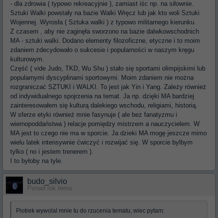
- dla zdrowia ( typowo rekreacyjnie ), zamiast iśc np. na siłownie.
Sztuki Walki powstały na bazie Walki Wręcz lub jak kto woli Sztuki
Wojennej. Wyrosła ( Sztuka walki ) z typowo militarnego kierunku.
Z czasem , aby nie zaginęła sworzono na bazie dalwkowschodnich
MA - sztuki walki. Dodano elementy filozoficzne, etyczne i to moim
zdaniem zdecydowało o sukcesie i popularności w naszym kręgu
kulturowym.
Część ( vide Judo, TKD, Wu Shu ) stało się sportami olimpijskimi lub
popularnymi dyscyplinami sportowymi. Moim zdaniem nie można
rozgraniczać SZTUKI i WALKI. To jest jak Yin i Yang. Zależy również
od indywidualnego spojrzenia na temat. Ja np. dzięki MA bardziej
zainteresowałem się kulturą dalekiego wschodu, religiami, historią.
W sferze etyki również mnie fasynuje ( ale bez fanatyzmu i
wiernopoddaństwa ) relacje pomiędzy mistrzem a nauczycielem. W
MA jest to czego nie ma w sporcie. Ja dzieki MA mogę jeszcze mimo
wielu latek intensywnie ćwiczyć i rozwijać się. W sporcie bylbym
tylko ( no i jestem trenerem ).
I to byłoby na tyle.
budo_silvio
Ponad rok temu
Piotrek wywolal mnie tu do rzucenia tematu, wiec pytam: