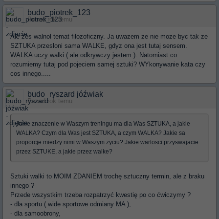
budo_piotrek_123
Ponad rok temu
Ale zes walnol temat filozoficzny. Ja uwazem ze nie moze byc tak ze
SZTUKA przesloni sama WALKE, gdyz ona jest tutaj sensem.
WALKA uczy walki ( ale odkrywczy jestem ). Natomiast co
rozumiemy tutaj pod pojeciem samej sztuki? WYkonywanie kata czy
cos innego.....
budo_ryszard jóźwiak
Ponad rok temu
Jakie znaczenie w Waszym treningu ma dla Was SZTUKA, a jakie
WALKA? Czym dla Was jest SZTUKA, a czym WALKA? Jakie sa
proporcje miedzy nimi w Waszym zyciu? Jakie wartosci przyswajacie
przez SZTUKE, a jakie przez walke?
Sztuki walki to MOIM ZDANIEM trochę sztuczny termin, ale z braku
innego ?
Przede wszystkim trzeba rozpatrzyć kwestię po co ćwiczymy ?
- dla sportu ( wide sportowe odmiany MA ),
- dla samoobrony,