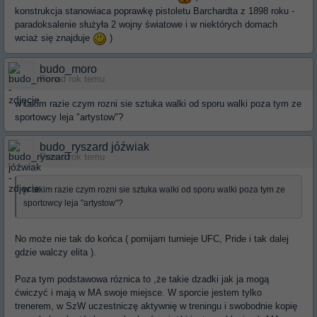
konstrukcja stanowiaca poprawkę pistoletu Barchardta z 1898 roku -
paradoksalenie służyła 2 wojny światowe i w niektórych domach
wciaż się znajduje
)
budo_moro
Ponad rok temu
w takim razie czym rozni sie sztuka walki od sporu walki poza tym ze
sportowcy leja "artystow"?
budo_ryszard jóźwiak
Ponad rok temu
w takim razie czym rozni sie sztuka walki od sporu walki poza tym ze
sportowcy leja "artystow"?
No może nie tak do końca ( pomijam turnieje UFC, Pride i tak dalej
gdzie walczy elita ).
Poza tym podstawowa róznica to ,że takie dzadki jak ja mogą
ćwiczyć i mają w MA swoje miejsce. W sporcie jestem tylko
trenerem, w SzW uczestniczę aktywnię w treningu i swobodnie kopię