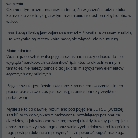
wątpienia.
Czemu o tym piszę - mianowicie temu, że większości ludzi sztuka
kojarzy się z estetyką, a w tym rozumieniu nie jest ona zbyt istotna w
walce.
Inną ślepą uliczką jest kojarzenie sztuki z filozofią, a czasem z religią
- to wszystko są rzeczy które mogą się wiązać, ale nie muszą.
Moim zdaniem -
Wracając do sztuk walki pojęcia sztuki nie należy odnosić do - jej
wyglądu "barokowych ozdobników" (jak ktoś to określił w innym
temacie), nie należy odnosić do jakichś mistycyzmów elementów
etycznych czy religinych.
Pojęcie sztuki jest ściśle związane z procesem tworzenia i to ten
proces okresla czy coś jest sztuką, rzemiosłem czy zwykłym
partactwem.
Myśle ze to co dawniej rozumiano pod pojęciem JUTSU (wyższej
sztuki) to to co wynikało z nadzwyczaj rozwiniętego poziomu tej
dziedziny, a jak wiadomo w miarę rozwoju każdy kolejny postęp jest
coraz trudniejszy i wymaga coraz większych zdolności od kogoś kto
tego postępu dokonuje (np. wymyślic że pokonać kogoś maczugą