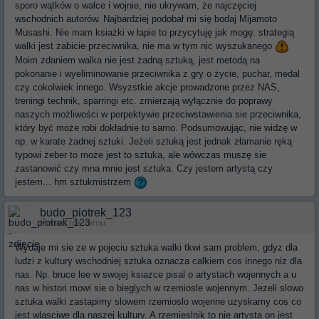
sporo wątków o walce i wojnie, nie ukrywam, że najczęciej
wschodnich autorów. Najbardziej podobał mi się bodaj Mijamoto
Musashi. Nie mam ksiażki w łapie to przycytuję jak mogę: strategią
walki jest zabicie przeciwnika, nie ma w tym nic wyszukanego
Moim zdaniem walka nie jest żadną sztuką, jest metodą na
pokonanie i wyeliminowanie przeciwnika z gry o życie, puchar, medal
czy cokolwiek innego. Wsyzstkie akcje prowadzone przez NAS,
treningi technik, sparringi etc. zmierzają wyłącznie do poprawy
naszych możliwości w perpektywie przeciwstawienia sie przeciwnika,
który być może robi dokładnie to samo. Podsumowując, nie widzę w
np. w karate żadnej sztuki. Jeżeli sztuką jest jednak złamanie ręką
typowi żeber to może jest to sztuka, ale wówczas muszę sie
zastanowić czy mna mnie jest sztuka. Czy jestem artystą czy
jestem... hm sztukmistrzem
budo_piotrek_123
Ponad rok temu
Wydaje mi sie ze w pojeciu sztuka walki tkwi sam problem, gdyz dla
ludzi z kultury wschodniej sztuka oznacza calkiem cos innego niz dla
nas. Np. bruce lee w swojej ksiazce pisal o artystach wojennych a u
nas w histori mowi sie o bieglych w rzemiosle wojennym. Jezeli slowo
sztuka walki zastapimy slowem rzemioslo wojenne uzyskamy cos co
jest wlasciwe dla naszej kultury. A rzemieslnik to nie artysta on jest