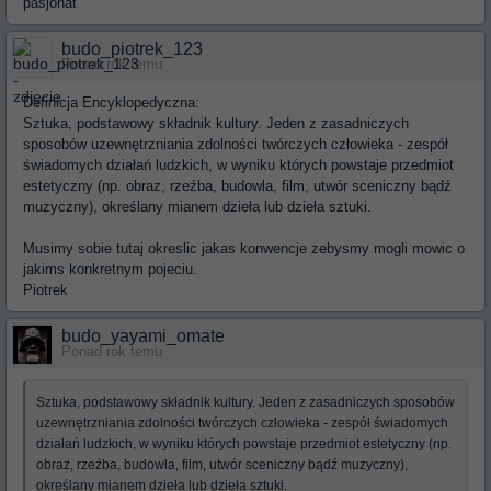
pasjonat
budo_piotrek_123
Ponad rok temu
Definicja Encyklopedyczna:
Sztuka, podstawowy składnik kultury. Jeden z zasadniczych
sposobów uzewnętrzniania zdolności twórczych człowieka - zespół
świadomych działań ludzkich, w wyniku których powstaje przedmiot
estetyczny (np. obraz, rzeźba, budowla, film, utwór sceniczny bądź
muzyczny), określany mianem dzieła lub dzieła sztuki.
Musimy sobie tutaj okreslic jakas konwencje zebysmy mogli mowic o
jakims konkretnym pojeciu.
Piotrek
budo_yayami_omate
Ponad rok temu
Sztuka, podstawowy składnik kultury. Jeden z zasadniczych sposobów
uzewnętrzniania zdolności twórczych człowieka - zespół świadomych
działań ludzkich, w wyniku których powstaje przedmiot estetyczny (np.
obraz, rzeźba, budowla, film, utwór sceniczny bądź muzyczny),
określany mianem dzieła lub dzieła sztuki.