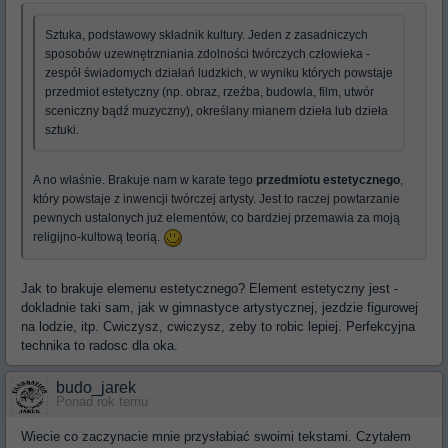
Sztuka, podstawowy składnik kultury. Jeden z zasadniczych
sposobów uzewnętrzniania zdolności twórczych człowieka -
zespół świadomych działań ludzkich, w wyniku których powstaje
przedmiot estetyczny (np. obraz, rzeźba, budowla, film, utwór
sceniczny bądź muzyczny), określany mianem dzieła lub dzieła
sztuki.
A no właśnie. Brakuje nam w karate tego
przedmiotu estetycznego
,
który powstaje z inwencji twórczej artysty. Jest to raczej powtarzanie
pewnych ustalonych już elementów, co bardziej przemawia za moją
religijno-kultową teorią.
Jak to brakuje elemenu estetycznego? Element estetyczny jest -
dokladnie taki sam, jak w gimnastyce artystycznej, jezdzie figurowej
na lodzie, itp. Cwiczysz, cwiczysz, zeby to robic lepiej. Perfekcyjna
technika to radosc dla oka.
budo_jarek
Ponad rok temu
Wiecie co zaczynacie mnie przysłabiać swoimi tekstami. Czytałem