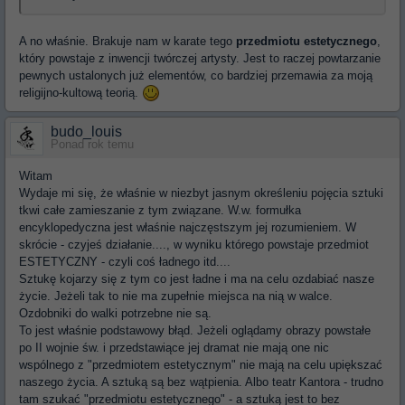
A no właśnie. Brakuje nam w karate tego
przedmiotu estetycznego
,
który powstaje z inwencji twórczej artysty. Jest to raczej powtarzanie
pewnych ustalonych już elementów, co bardziej przemawia za moją
religijno-kultową teorią.
budo_louis
Ponad rok temu
Witam
Wydaje mi się, że właśnie w niezbyt jasnym określeniu pojęcia sztuki
tkwi całe zamieszanie z tym związane. W.w. formułka
encyklopedyczna jest właśnie najczęstszym jej rozumieniem. W
skrócie - czyjeś działanie...., w wyniku którego powstaje przedmiot
ESTETYCZNY - czyli coś ładnego itd....
Sztukę kojarzy się z tym co jest ładne i ma na celu ozdabiać nasze
życie. Jeżeli tak to nie ma zupełnie miejsca na nią w walce.
Ozdobniki do walki potrzebne nie są.
To jest właśnie podstawowy błąd. Jeżeli oglądamy obrazy powstałe
po II wojnie św. i przedstawiące jej dramat nie mają one nic
wspólnego z "przedmiotem estetycznym" nie mają na celu upiększać
naszego życia. A sztuką są bez wątpienia. Albo teatr Kantora - trudno
tam szukać "przedmiotu estetycznego" - a sztuką jest to bez