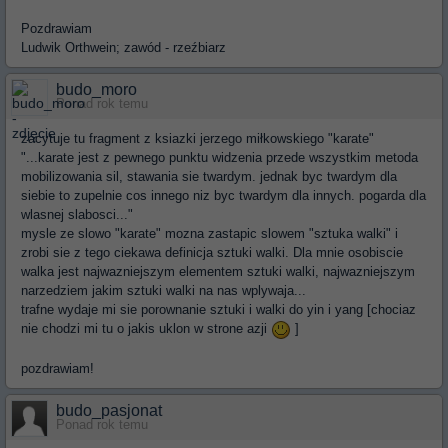
Pozdrawiam
Ludwik Orthwein; zawód - rzeźbiarz
budo_moro
Ponad rok temu
zacytuje tu fragment z ksiazki jerzego miłkowskiego "karate"
"...karate jest z pewnego punktu widzenia przede wszystkim metoda
mobilizowania sil, stawania sie twardym. jednak byc twardym dla
siebie to zupelnie cos innego niz byc twardym dla innych. pogarda dla
wlasnej slabosci..."
mysle ze slowo "karate" mozna zastapic slowem "sztuka walki" i
zrobi sie z tego ciekawa definicja sztuki walki. Dla mnie osobiscie
walka jest najwazniejszym elementem sztuki walki, najwazniejszym
narzedziem jakim sztuki walki na nas wplywaja...
trafne wydaje mi sie porownanie sztuki i walki do yin i yang [chociaz
nie chodzi mi tu o jakis uklon w strone azji
]
pozdrawiam!
budo_pasjonat
Ponad rok temu