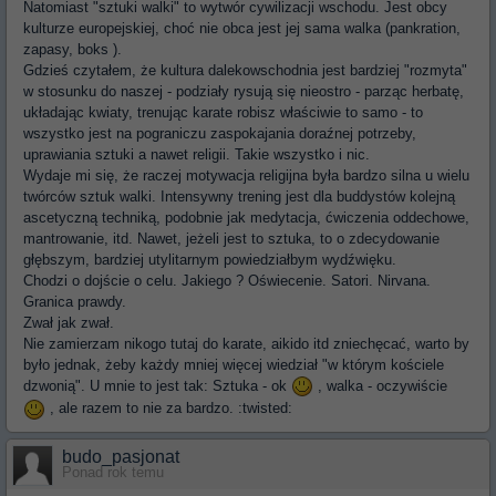
Natomiast "sztuki walki" to wytwór cywilizacji wschodu. Jest obcy
kulturze europejskiej, choć nie obca jest jej sama walka (pankration,
zapasy, boks ).
Gdzieś czytałem, że kultura dalekowschodnia jest bardziej "rozmyta"
w stosunku do naszej - podziały rysują się nieostro - parząc herbatę,
układając kwiaty, trenując karate robisz właściwie to samo - to
wszystko jest na pograniczu zaspokajania doraźnej potrzeby,
uprawiania sztuki a nawet religii. Takie wszystko i nic.
Wydaje mi się, że raczej motywacja religijna była bardzo silna u wielu
twórców sztuk walki. Intensywny trening jest dla buddystów kolejną
ascetyczną techniką, podobnie jak medytacja, ćwiczenia oddechowe,
mantrowanie, itd. Nawet, jeżeli jest to sztuka, to o zdecydowanie
głębszym, bardziej utylitarnym powiedziałbym wydźwięku.
Chodzi o dojście o celu. Jakiego ? Oświecenie. Satori. Nirvana.
Granica prawdy.
Zwał jak zwał.
Nie zamierzam nikogo tutaj do karate, aikido itd zniechęcać, warto by
było jednak, żeby każdy mniej więcej wiedział "w którym kościele
dzwonią". U mnie to jest tak: Sztuka - ok
, walka - oczywiście
, ale razem to nie za bardzo. :twisted:
budo_pasjonat
Ponad rok temu