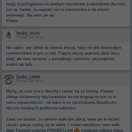
biegly w poslugiwaniu sie pewnym narzedziem a narzedziem dla mnie
jest np. karate. Ja uwazam sie za rzemieslnika a nie artyste
wojennego. Nie wiem jak wy.
Piotrek
budo_louis
Ponad rok temu
Nie sądze, aby istniał na świecie artysta, który nie jest doskonałym
rzemieślnikiem w tym co robi. Pojęcie artysty poprostu idzie nieco
dalej, ale musi wyrastać z porządnego rzemiosła - przynajmniej
kiedyś tak było.
budo_jarek
Ponad rok temu
Myślę, ze czas rzuciś filozofię i zabrać się za treningi. Pewnie
dlatego kickboxerzy biją karateków, bo się skupiają na tym co w
walce najważniejszec - na walce a nie rozstrząsaniu filozoficzno-
etyczno-moralnych problemów ludzkości.
Zaraz sie dowiem, że sensem walki jest pokój, nieee jak to leciało:
chcesz pokoju szykuj się do wojny. I znowu odkryliśmy sens walki.
Wieć Panowie szlachta PARABELLUM
(notabebe całkiem dobra