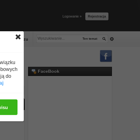
Logowanie »
Rejestracja
lacze tłuszczu
Ten temat
związku
obowych
FaceBook
ją do
aj
ać odpowiedź
wisu
#1