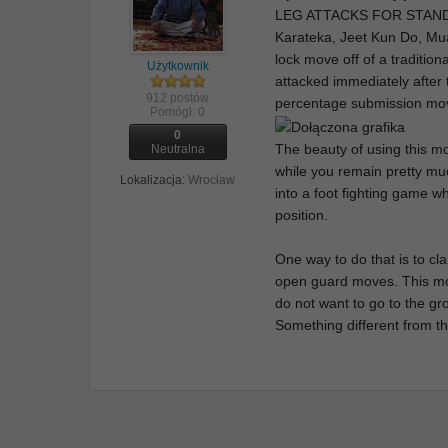
LEG ATTACKS FOR STAND
Karateka, Jeet Kun Do, Muay
lock move off of a tradition
Użytkownik
attacked immediately after 
912 postów
percentage submission move
Pomógł:
0
0
The beauty of using this m
Neutralna
while you remain pretty muc
Lokalizacja:
Wrocław
into a foot fighting game 
position.
One way to do that is to cl
open guard moves. This mo
do not want to go to the gro
Something different from th