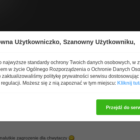
Wyświetl nową zawartość
Spa
owna Użytkowniczko,
Szanowny Użytkowniku,
ARATE
o najwyższe standardy ochrony Twoich danych osobowych, w 
iem w życie Ogólnego Rozporządzenia o Ochronie Danych Os
om a jednak
zaktualizowaliśmy politykę prywatności serwisu dostosowując 
regulacji. Możesz się z nią zapoznać w tym miejscu:
Kliknij tut
Zaloguj się, aby dod
Przejdź do ser
 malutkie zagrozenie dla chwytaczy