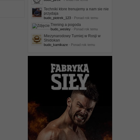
Techniki ktore trenujemy a nam sie nie
przydaja
budo_piotrek_123
- Ponad rok temu
Trening a pogoda
budo_wesley
- Ponad rok temu
Miezynarodowy Turniej w Rosji w
Shidokan
budo_kamikaze
- Ponad rok temu