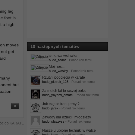
hing leg
e foot is
t a high
sion moves
10 następnych tematów
 not get
ciekawa wstawka
uard
budo_fiodor
- Ponad rok temu
Moj nos...
budo_wesley
- Ponad rok temu
Rzuty i podciecia w karate
g many
budo_piotrek_123
- Ponad rok temu
ponent but
Za moich lat to raczej boks...
uation.
budo_yayami_omate
- Ponad rok temu
Jak często trenujemy ?
0
budo_jarek
- Ponad rok temu
Zawody dla dzieci i młodzieży
budo_slaszysz
- Ponad rok temu
óć do KARATE
Nasze ulubione techniki w walce
budo_jarek
- Ponad rok temu