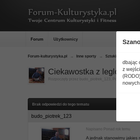
Forum
Użytkownicy
Szan
Forum-kulturystyka.pl
→
Inne sporty
→
Sztuki walki
→
K
dbając 
z wejśc
Ciekawostka z leglocks.c
(RODO) 
Rozpoczęty przez
budo_piotrek_123
,
Ponad rok temu
nowych 
Brak odpowiedzi do tego tematu
budo_piotrek_123
Napisano
Ponad rok temu
A jednak stanowimy jakies