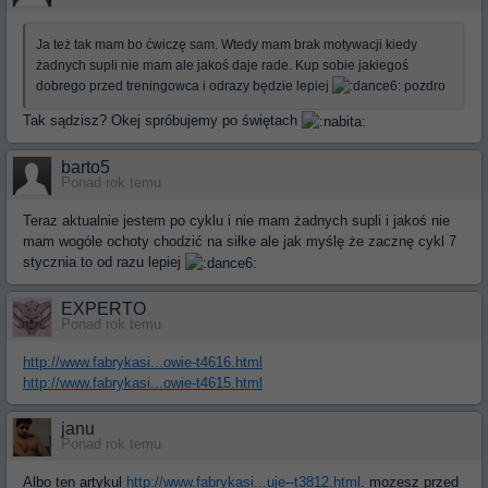
Ja też tak mam bo ćwiczę sam. Wtedy mam brak motywacji kiedy
żadnych supli nie mam ale jakoś daje rade. Kup sobie jakiegoś
dobrego przed treningowca i odrazy będzie lepiej
pozdro
Tak sądzisz? Okej spróbujemy po świętach
barto5
Ponad rok temu
Teraz aktualnie jestem po cyklu i nie mam żadnych supli i jakoś nie
mam wogóle ochoty chodzić na siłke ale jak myślę że zacznę cykl 7
stycznia to od razu lepiej
EXPERTO
Ponad rok temu
http://www.fabrykasi...owie-t4616.html
http://www.fabrykasi...owie-t4615.html
janu
Ponad rok temu
Albo ten artykul
http://www.fabrykasi...uje--t3812.html
. mozesz przed