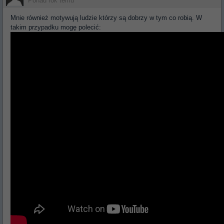
Ponad rok temu
Mnie również motywują ludzie którzy są dobrzy w tym co robią. W
takim przypadku mogę polecić: