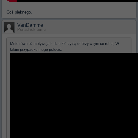
Coś pięknego.
VanDamme
Ponad rok temu
Mnie również motywują ludzie którzy są dobrzy w tym co robią. W
takim przypadku mogę polecić: