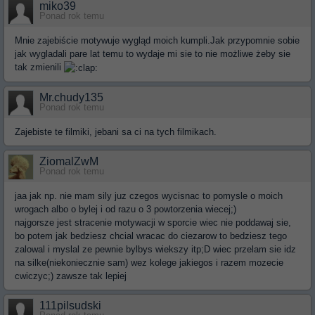
miko39
Ponad rok temu
Mnie zajebiście motywuje wygląd moich kumpli.Jak przypomnie sobie
jak wygladali pare lat temu to wydaje mi sie to nie możliwe żeby sie
tak zmienili
Mr.chudy135
Ponad rok temu
Zajebiste te filmiki, jebani sa ci na tych filmikach.
ZiomalZwM
Ponad rok temu
jaa jak np. nie mam sily juz czegos wycisnac to pomysle o moich
wrogach albo o bylej i od razu o 3 powtorzenia wiecej;)
najgorsze jest stracenie motywacji w sporcie wiec nie poddawaj sie,
bo potem jak bedziesz chcial wracac do ciezarow to bedziesz tego
zalowal i myslal ze pewnie bylbys wiekszy itp;D wiec przelam sie idz
na silke(niekoniecznie sam) wez kolege jakiegos i razem mozecie
cwiczyc;) zawsze tak lepiej
111pilsudski