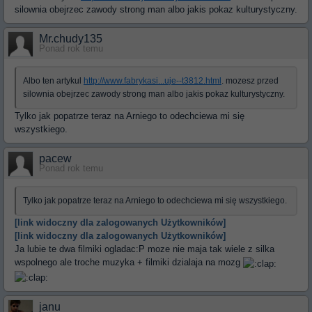
silownia obejrzec zawody strong man albo jakis pokaz kulturystyczny.
Mr.chudy135
Ponad rok temu
Albo ten artykul
http://www.fabrykasi...uje--t3812.html
. mozesz przed
silownia obejrzec zawody strong man albo jakis pokaz kulturystyczny.
Tylko jak popatrze teraz na Arniego to odechciewa mi się
wszystkiego.
pacew
Ponad rok temu
Tylko jak popatrze teraz na Arniego to odechciewa mi się wszystkiego.
[link widoczny dla zalogowanych Użytkowników]
[link widoczny dla zalogowanych Użytkowników]
Ja lubie te dwa filmiki ogladac:P moze nie maja tak wiele z silka
wspolnego ale troche muzyka + filmiki dzialaja na mozg
janu