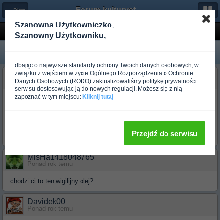
Forum-kulturystyka.pl
← Dieta
Szanowna Użytkowniczko,
Olej z siemienia lnianego
Szanowny Użytkowniku,
dbając o najwyższe standardy ochrony Twoich danych osobowych, w
związku z wejściem w życie Ogólnego Rozporządzenia o Ochronie
Wiedzmin1101
Danych Osobowych (RODO) zaktualizowaliśmy politykę prywatności
Ponad rok temu
serwisu dostosowując ją do nowych regulacji. Możesz się z nią
zapoznać w tym miejscu:
Kliknij tutaj
Witam . Jak wiadomo olej z siemienia lnianego zawiera bardzo dużo
kwasów tłuszczowych omega 3 . Ptyanie mam takie czy warto go
kupiś (kosztyje około 16zł l) ? Czy lepiej tran . Tylko że tran jest
drogi.
Przejdź do serwisu
Ps. Po ile kupujecie tran ?
MisHa1418048765
Ponad rok temu
chodzi ci to ten wigilijny olej?
Davidek00
Ponad rok temu