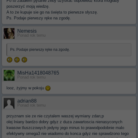
Po to zadałem pytanie żeby uzyskać odpowiedź która mogłaby
poszerzyć moją wiedzę.
A to że kupuje sie go na święta to pierwsze słyszę.
Ps. Podaje pierwszy ręke na zgodę.
Nemesis
Ponad rok temu
Ps. Podaje pierwszy ręke na zgodę.
MisHa1418048765
Ponad rok temu
looz, żyjmy w pokoju
adrian88
Ponad rok temu
przyznam sie ze nie czytalem waszej wymiany zdan;p
olej lniany bardzo dobry gdyz z duza zawartoscia nienasyconych
kwasow tluszczowych jedyny jego minus to prawodpodobnie malo
efektywny omega3 nie wiadomo do konca gdyz nie sprawdzono tego