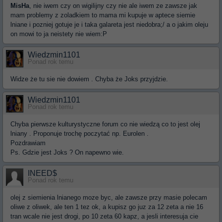
MisHa
, nie iwem czy on wigilijny czy nie ale iwem ze zawsze jak
mam problemy z zoladkiem to mama mi kupuje w aptece siemie
lniane i pozniej gotuje je i taka galareta jest niedobra;/ a o jakim oleju
on mowi to ja neistety nie wiem:P
Wiedzmin1101
Ponad rok temu
Widze że tu sie nie dowiem . Chyba że Joks przyjdzie.
Wiedzmin1101
Ponad rok temu
Chyba pierwsze kulturystyczne forum co nie wiedzą co to jest olej
lniany . Proponuje trochę poczytać np. Eurolen .
Pozdrawiam
Ps. Gdzie jest Joks ? On napewno wie.
INEED$
Ponad rok temu
olej z siemienia lnianego moze byc, ale zawsze przy masie polecam
oliwe z oliwek, ale ten 1 tez ok, a kupisz go juz za 12 zeta a nie 16
tran wcale nie jest drogi, po 10 zeta 60 kapz, a jesli interesuja cie