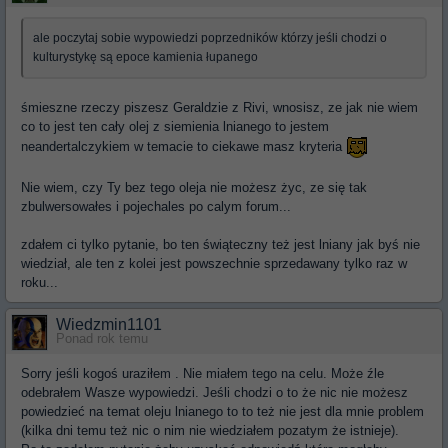
ale poczytaj sobie wypowiedzi poprzedników którzy jeśli chodzi o
kulturystykę są epoce kamienia łupanego
śmieszne rzeczy piszesz Geraldzie z Rivi, wnosisz, ze jak nie wiem
co to jest ten cały olej z siemienia lnianego to jestem
neandertalczykiem w temacie to ciekawe masz kryteria
Nie wiem, czy Ty bez tego oleja nie możesz życ, ze się tak
zbulwersowałes i pojechales po calym forum...
zdałem ci tylko pytanie, bo ten świąteczny też jest lniany jak byś nie
wiedział, ale ten z kolei jest powszechnie sprzedawany tylko raz w
roku...
Wiedzmin1101
Ponad rok temu
Sorry jeśli kogoś uraziłem . Nie miałem tego na celu. Może źle
odebrałem Wasze wypowiedzi. Jeśli chodzi o to że nic nie możesz
powiedzieć na temat oleju lnianego to to też nie jest dla mnie problem
(kilka dni temu też nic o nim nie wiedziałem pozatym że istnieje).