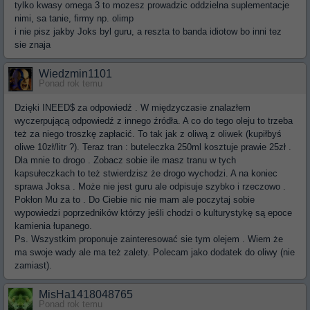
tylko kwasy omega 3 to mozesz prowadzic oddzielna suplementacje
nimi, sa tanie, firmy np. olimp
i nie pisz jakby Joks byl guru, a reszta to banda idiotow bo inni tez
sie znaja
Wiedzmin1101
Ponad rok temu
Dzięki INEED$ za odpowiedź . W międzyczasie znalazłem
wyczerpującą odpowiedź z innego źródła. A co do tego oleju to trzeba
też za niego troszkę zapłacić. To tak jak z oliwą z oliwek (kupiłbyś
oliwe 10zł/litr ?). Teraz tran : buteleczka 250ml kosztuje prawie 25zł .
Dla mnie to drogo . Zobacz sobie ile masz tranu w tych
kapsułeczkach to też stwierdzisz że drogo wychodzi. A na koniec
sprawa Joksa . Może nie jest guru ale odpisuje szybko i rzeczowo .
Pokłon Mu za to . Do Ciebie nic nie mam ale poczytaj sobie
wypowiedzi poprzedników którzy jeśli chodzi o kulturystykę są epoce
kamienia łupanego.
Ps. Wszystkim proponuje zainteresować sie tym olejem . Wiem że
ma swoje wady ale ma też zalety. Polecam jako dodatek do oliwy (nie
zamiast).
MisHa1418048765
Ponad rok temu