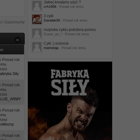
Jakiej kreatyny użyć ?
crh1906
- Ponad rok temu
3 cykl
Davidek00
- Ponad rok temu
i i Suplementy
rozpiska cyklu potrzbna pomoc
Guest_ari_* - Ponad rok temu
Cykl ;) ocencie
mamotoja
- Ponad rok temu
st
Ponad rok
temu
rzez
abryka Siły
Ponad rok
temu
rzez
BLUE_ARMY
Ponad rok
temu
rzez
PoMocny
Ponad rok