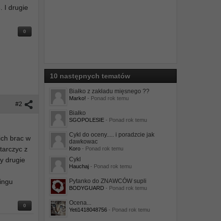
 I drugie
0
10 następnych tematów
Białko z zakładu mięsnego ??
Marko!
- Ponad rok temu
#2
Białko
SGOPOLESIE
- Ponad rok temu
Cykl do oceny..... i poradzcie jak
ich brac w
dawkowac
starczyc z
Koro
- Ponad rok temu
y drugie
Cykl
Hauchaj
- Ponad rok temu
ningu
Pytanko do ZNAWCÓW supli
BODYGUARD
- Ponad rok temu
Ocena...
0
Yeti1418048756
- Ponad rok temu