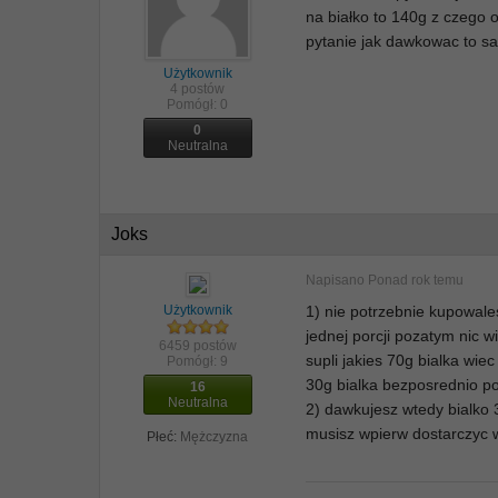
na białko to 140g z czego
pytanie jak dawkowac to s
Użytkownik
4 postów
Pomógł:
0
0
Neutralna
Joks
Napisano
Ponad rok temu
Użytkownik
1) nie potrzebnie kupowales
jednej porcji pozatym nic w
6459 postów
supli jakies 70g bialka wi
Pomógł:
9
30g bialka bezposrednio po
16
Neutralna
2) dawkujesz wtedy bialko 
musisz wpierw dostarczyc 
Płeć:
Mężczyzna