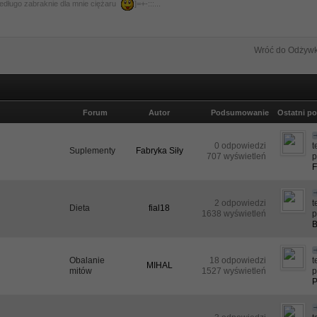
niedługo zabraknie dla mnie ciężaru
]=+-:::...
Wróć do Odżywk
Forum
Autor
Podsumowanie
Ostatni po
0 odpowiedzi
Suplementy
Fabryka Siły
707 wyświetleń
p
F
2 odpowiedzi
Dieta
fial18
1638 wyświetleń
p
Obalanie
18 odpowiedzi
MIHAL
mitów
1527 wyświetleń
p