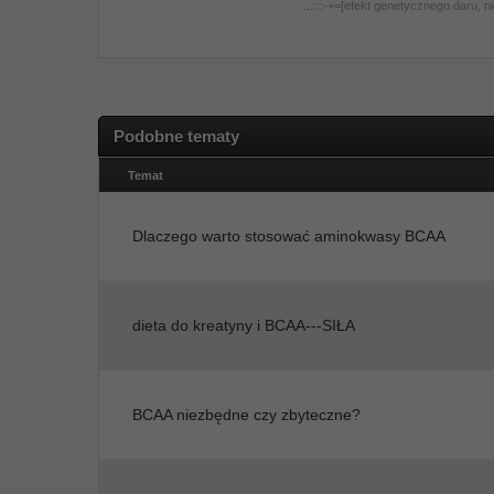
...:::-+=[efekt genetycznego daru, 
Podobne tematy
Temat
Dlaczego warto stosować aminokwasy BCAA
dieta do kreatyny i BCAA---SIŁA
BCAA niezbędne czy zbyteczne?