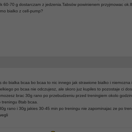
 ok 60-70 g dostarczam z jedzenia.Tabsów powinienem przyjmowac ok.8.
amo bialko z cell-pump?
 do bialka bcaa bo bcaa to nic innego jak strawione bialko i niemozna 
ielkiego po bcaa nie odczujesz, ale skoro juz kupiles to pozostaje ci do
ec mozesz brac 30g rano po przebudzeniu przed treningiem okolo godzin
 treningu 8tab bcaa.
30g rano i 30g jakies 30-45 min po treningu nie zapominajac ze po tre
wegli