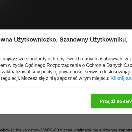
Wyświetl nową zawartość
Spa
owna Użytkowniczko,
Szanowny Użytkowniku,
 i Suplementy
o najwyższe standardy ochrony Twoich danych osobowych, w 
iem w życie Ogólnego Rozporządzenia o Ochronie Danych Os
zaktualizowaliśmy politykę prywatności serwisu dostosowując 
regulacji. Możesz się z nią zapoznać w tym miejscu:
Kliknij tut
Zaloguj się, aby dod
Przejdź do ser
awkowac białko ostrowii WPC-80 z bcaa vitalmaxa.moje dzienne zapot