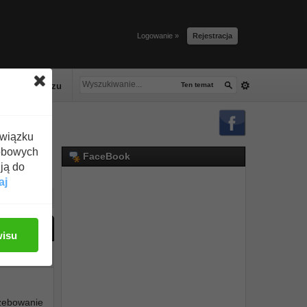
Logowanie »
Rejestracja
lacze tłuszczu
Ten temat
związku
obowych
FaceBook
ją do
aj
ać odpowiedź
wisu
#1
rzebowanie