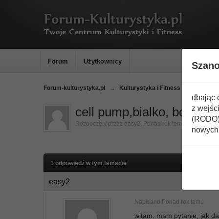
Forum
Użytkownicy
Szan
Forum-kulturystyka.pl
→
Kulturystyka i Fitness
→
Odżywki
dbając 
z wejśc
cell pump,bialko, bcaa
(RODO) 
Rozpoczęty przez
easy2
,
Ponad rok temu
nowych 
1 odpowiedź w tym temacie
easy2
Napisano
Ponad rok temu
witam. mam pytanie, jak d