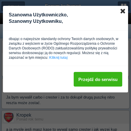
Forum-kulturystyka.pl
← Odżywki i Suplementy
Szanowna Użytkowniczko,
Ocena...
Szanowny Użytkowniku,
dbając o najwyższe standardy ochrony Twoich danych osobowych, w
związku z wejściem w życie Ogólnego Rozporządzenia o Ochronie
Yeti1418048756
Danych Osobowych (RODO) zaktualizowaliśmy politykę prywatności
Ponad rok temu
serwisu dostosowując ją do nowych regulacji. Możesz się z nią
zapoznać w tym miejscu:
Kliknij tutaj
A więc coś takiego: Nitro2 700g + crester250kap + Carb BX 2500g +
ostrowia 1300g + Gainer 3000g + witaminki + domowe zma... co wy
na to??
Przejdź do serwisu
BODYGUARD
Ponad rok temu
Ja bym wywalił carbo i crester i za to dokupił drugą puszkę nitro
reszta może zostać.
Kropek
Ponad rok temu
a ja mysle jesli masz kase to wywal samo crester i jak wyzej kup