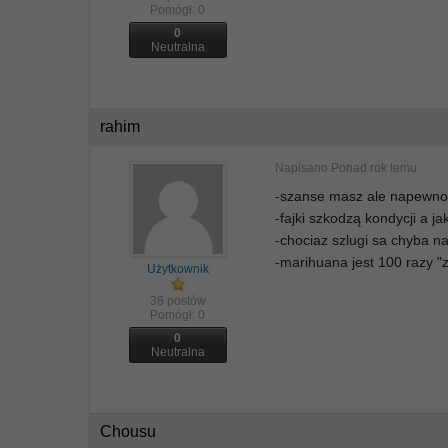
Pomógł:
0
0
Neutralna
rahim
Napisano
Ponad rok temu
-szanse masz ale napewno 
-fajki szkodzą kondycji a 
-chociaz szlugi sa chyba n
-marihuana jest 100 razy "zd
Użytkownik
36 postów
Pomógł:
0
0
Neutralna
Chousu