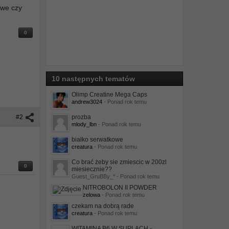
owe czy
0
10 następnych tematów
Olimp Creatine Mega Caps
andrew3024
- Ponad rok temu
#2
prozba
mlody_lbn
- Ponad rok temu
białko serwatkowe
creatura
- Ponad rok temu
Co brać żeby sie zmiescic w 200zl
0
miesiecznie??
Guest_GruBBy_* - Ponad rok temu
NITROBOLON II POWDER
zelowa
- Ponad rok temu
czekam na dobrą rade
creatura
- Ponad rok temu
WITAMINA B6 W SUPLACH -