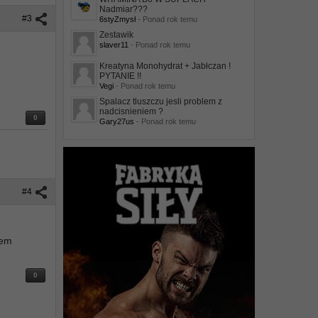
Nadmiar???
#3
6styZmysł
- Ponad rok temu
Zestawik
slaver11
- Ponad rok temu
Kreatyna Monohydrat + Jabłczan !
PYTANIE !!
Vegi
- Ponad rok temu
Spalacz tluszczu jesli problem z
nadcisnieniem ?
0
Gary27us
- Ponad rok temu
#4
łem
0