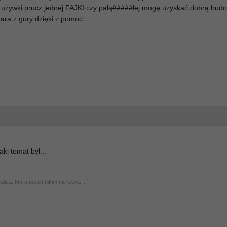
ie używki prucz jednej FAJKI czy palą#####lej mogę uzyskać dobrą bud
 nara z gury dzięki z pomoc
ki temat był...
ulica, która przed nikim nie klęka ...''