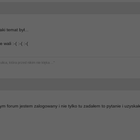
ki temat był...
ali :-( :-( :-(
ulica, która przed nikim nie klęka ...''
tym forum jestem zalogowany i nie tylko tu zadałem to pytanie i uzyska