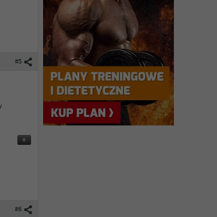
#5
y
0
#6