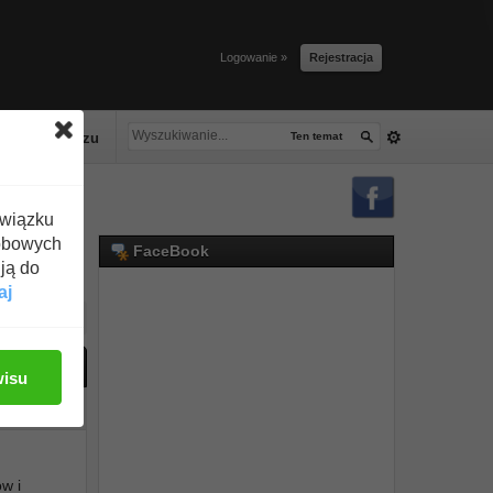
Logowanie »
Rejestracja
lacze tłuszczu
Ten temat
związku
obowych
FaceBook
ją do
aj
ać odpowiedź
wisu
#1
w i