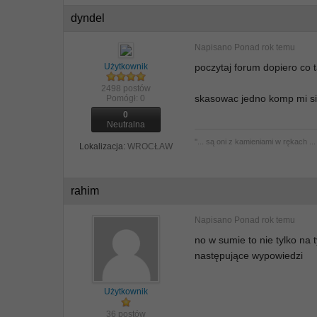
dyndel
Napisano
Ponad rok temu
Użytkownik
poczytaj forum dopiero co ta
2498 postów
skasowac jedno komp mi sie w
Pomógł:
0
0
Neutralna
''... są oni z kamieniami w rękach ... 
Lokalizacja:
WROCŁAW
rahim
Napisano
Ponad rok temu
no w sumie to nie tylko na 
następujące wypowiedzi
Użytkownik
36 postów