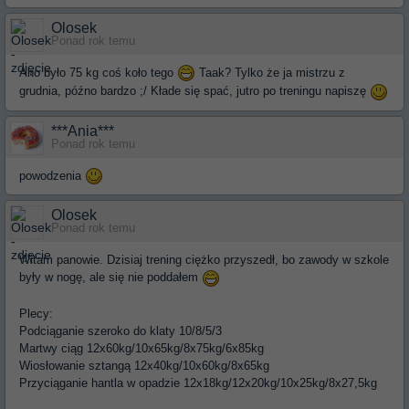
Olosek
Ponad rok temu
Ano było 75 kg coś koło tego
Taak? Tylko że ja mistrzu z
grudnia, późno bardzo ;/ Kłade się spać, jutro po treningu napiszę
***Ania***
Ponad rok temu
powodzenia
Olosek
Ponad rok temu
Witam panowie. Dzisiaj trening ciężko przyszedł, bo zawody w szkole
były w nogę, ale się nie poddałem
Plecy:
Podciąganie szeroko do klaty 10/8/5/3
Martwy ciąg 12x60kg/10x65kg/8x75kg/6x85kg
Wiosłowanie sztangą 12x40kg/10x60kg/8x65kg
Przyciąganie hantla w opadzie 12x18kg/12x20kg/10x25kg/8x27,5kg