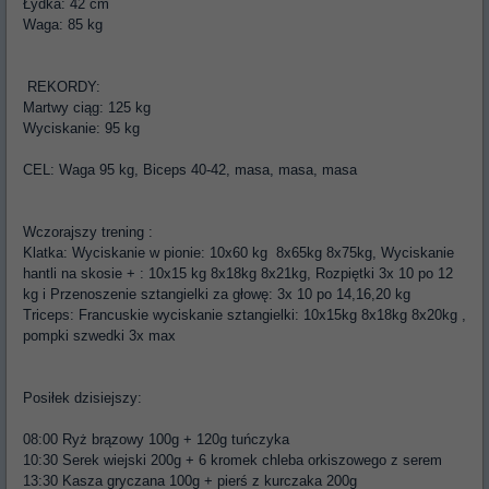
Łydka: 42 cm
Waga: 85 kg
REKORDY:
Martwy ciąg: 125 kg
Wyciskanie: 95 kg
CEL: Waga 95 kg, Biceps 40-42, masa, masa, masa
Wczorajszy trening :
Klatka: Wyciskanie w pionie: 10x60 kg 8x65kg 8x75kg, Wyciskanie
hantli na skosie + : 10x15 kg 8x18kg 8x21kg, Rozpiętki 3x 10 po 12
kg i Przenoszenie sztangielki za głowę: 3x 10 po 14,16,20 kg
Triceps: Francuskie wyciskanie sztangielki: 10x15kg 8x18kg 8x20kg ,
pompki szwedki 3x max
Posiłek dzisiejszy:
08:00 Ryż brązowy 100g + 120g tuńczyka
10:30 Serek wiejski 200g + 6 kromek chleba orkiszowego z serem
13:30 Kasza gryczana 100g + pierś z kurczaka 200g