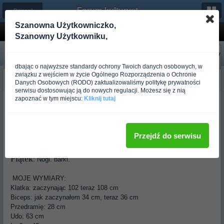
Forum-kulturystyka.pl
← Dzienniki treningowe
Szanowna Użytkowniczko,
DT Olosek
Szanowny Użytkowniku,
«
Następny
Poprzedni
»
dbając o najwyższe standardy ochrony Twoich danych osobowych, w
związku z wejściem w życie Ogólnego Rozporządzenia o Ochronie
Olosek
Danych Osobowych (RODO) zaktualizowaliśmy politykę prywatności
Ponad rok temu
serwisu dostosowując ją do nowych regulacji. Możesz się z nią
zapoznać w tym miejscu:
Kliknij tutaj
Witam, nazywam się Mikołaj i 6 grudnia kończę 18 lat. Trenuję od
sierpnia 2013, początkowo 3 miesiące FBW i od początku listopada
już typowo na mase. Rozkład partii wygląda następująco( trening
będę dodawał systematycznie, więc nie opłaca się pisać co i jak) :
Przejdź do serwisu
Poniedziałek
: Klatka, triceps,
Środa:
Plecy, biceps, przedramiona,
Piątek
: Nogi. barki.
MOJE WYMIARY:
Klatka: zaczynając 102 teraz 108 cm
Biceps: jak zaczynałem 34 cm, teraz 36 cm
Przedramię: 28 cm
Udo: 63 cm