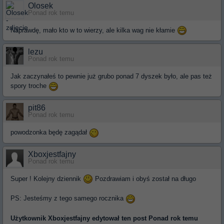
Olosek
Ponad rok temu
Naprawdę, mało kto w to wierzy, ale kilka wag nie kłamie
lezu
Ponad rok temu
Jak zaczynałeś to pewnie już grubo ponad 7 dyszek było, ale pas też
spory troche
pit86
Ponad rok temu
powodzonka będę zagądał
Xboxjestfajny
Ponad rok temu
Super ! Kolejny dziennik
Pozdrawiam i obyś został na długo
PS: Jesteśmy z tego samego rocznika
Użytkownik
Xboxjestfajny
edytował ten post Ponad rok temu