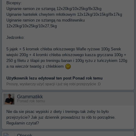
Bicepsy:
Uginanie ramion ze sztangą 12x20kg/10x25kg/8x32kg
Uginanie hantelek chwytem młotkowym 12x12kg/10x15kg/8x17kg
Uginanie ramion ze sztangą na modlitewniku
12x20kg/10x25kg/10x27,5kg
Jedzonko:
5 jajek + 5 kromek chleba orkiszowego Wafle ryżowe 100g Serek
wiejski 200g + 4 kromki chleba orkiszowego kasza gryczana 100g +
250 g filetu z tilapii po treningu banan i 100g ryżu z tuńczykiem 120g
a na wieczór twaróg z chlebkiem
Użytkownik
lezu
edytował ten post Ponad rok temu
Proszę, wystarczy użyć spacji i już się robi przejrzyście :D
Grammatikk
Ponad rok temu
Nie da sie pisac wypiski z diety i treningu tak żeby to było
przejrzyście? Jak juz dziennik prowadzisz to rób to porządnie.
Regulamin czytał?
Olosek