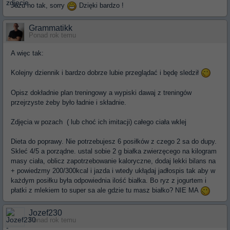
Jezu no tak, sorry
Dzięki bardzo !
Grammatikk
Ponad rok temu
A więc tak:
Kolejny dziennik i bardzo dobrze lubie przeglądać i będę sledził
Opisz dokładnie plan treningowy a wypiski dawaj z treningów
przejrzyste żeby było ładnie i składnie.
Zdjęcia w pozach ( lub choć ich imitacji) całego ciała wklej
Dieta do poprawy. Nie potrzebujesz 6 posiłków z czego 2 sa do dupy.
Skleć 4/5 a porządne. ustal sobie 2 g białka zwierzęcego na kilogram
masy ciała, oblicz zapotrzebowanie kaloryczne, dodaj lekki bilans na
+ powiedzmy 200/300kcal i jazda i wtedy ukłądaj jadłospis tak aby w
każdym posiłku była odpowiednia ilość białka. Bo ryz z jogurtem i
płatki z mlekiem to super sa ale gdzie tu masz białko? NIE MA
Jozef230
Ponad rok temu