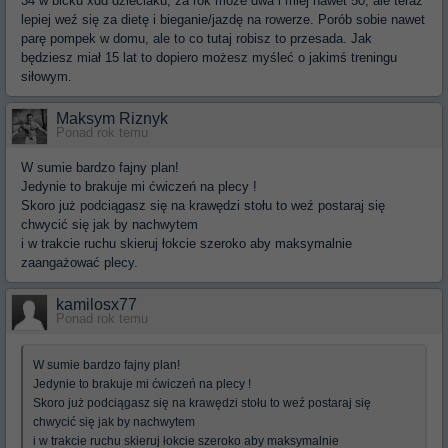
34 w bicku xdd dzieciaku, za rok może dwa i miej nawet 50, ale teraz
lepiej weź się za dietę i bieganie/jazdę na rowerze. Porób sobie nawet
parę pompek w domu, ale to co tutaj robisz to przesada. Jak
będziesz miał 15 lat to dopiero możesz myśleć o jakimś treningu
siłowym.
Maksym Riznyk
Ponad rok temu
W sumie bardzo fajny plan!
Jedynie to brakuje mi ćwiczeń na plecy !
Skoro już podciągasz się na krawędzi stołu to weź postaraj się
chwycić się jak by nachwytem
i w trakcie ruchu skieruj łokcie szeroko aby maksymalnie
zaangażować plecy.
kamilosx77
Ponad rok temu
W sumie bardzo fajny plan!
Jedynie to brakuje mi ćwiczeń na plecy !
Skoro już podciągasz się na krawędzi stołu to weź postaraj się
chwycić się jak by nachwytem
i w trakcie ruchu skieruj łokcie szeroko aby maksymalnie