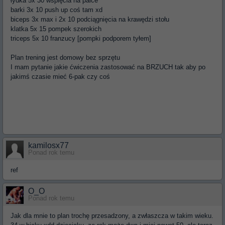
łydka 5x 30 wspięcia na palce
barki 3x 10 push up coś tam xd
biceps 3x max i 2x 10 podciągnięcia na krawędzi stołu
klatka 5x 15 pompek szerokich
triceps 5x 10 franzucy [pompki podporem tyłem]
Plan trening jest domowy bez sprzętu
I mam pytanie jakie ćwiczenia zastosować na BRZUCH tak aby po
jakimś czasie mieć 6-pak czy coś
kamilosx77
Ponad rok temu
ref
O_O
Ponad rok temu
Jak dla mnie to plan trochę przesadzony, a zwłaszcza w takim wieku.