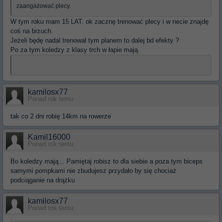
zaangażować plecy.
W tym roku mam 15 LAT. ok zacznę trenować plecy i w necie znajdę
coś na brzuch.
Jeżeli będę nadal trenował tym planem to dalej bd efekty ?
Po za tym koledzy z klasy trch w łapie mają.
kamilosx77
Ponad rok temu
tak co 2 dni robię 14km na rowerze
Kamil16000
Ponad rok temu
Bo koledzy mają... Pamiętaj robisz to dla siebie a poza tym biceps
samymi pompkami nie zbudujesz przydało by się chociaż
podciąganie na drążku
kamilosx77
Ponad rok temu