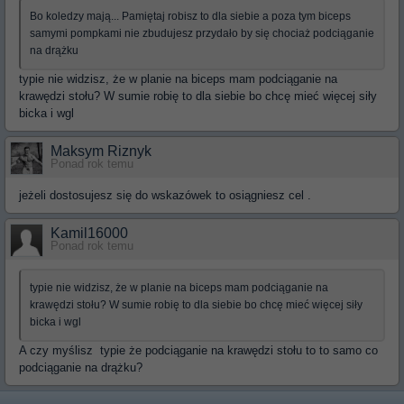
Bo koledzy mają... Pamiętaj robisz to dla siebie a poza tym biceps
samymi pompkami nie zbudujesz przydało by się chociaż podciąganie
na drążku
typie nie widzisz, że w planie na biceps mam podciąganie na
krawędzi stołu? W sumie robię to dla siebie bo chcę mieć więcej siły
bicka i wgl
Maksym Riznyk
Ponad rok temu
jeżeli dostosujesz się do wskazówek to osiągniesz cel .
Kamil16000
Ponad rok temu
typie nie widzisz, że w planie na biceps mam podciąganie na
krawędzi stołu? W sumie robię to dla siebie bo chcę mieć więcej siły
bicka i wgl
A czy myślisz typie że podciąganie na krawędzi stołu to to samo co
podciąganie na drążku?