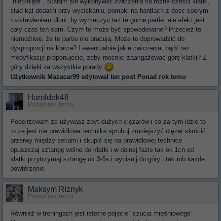
"nietknięte". Staram sie wykonywać ćwiczenia na różne czesci klatki,
stad kąt dodatni przy wyciskaniu, pompki na hantlach z dosc sporym
rozstawieniem dłoni, by wymeczyc tez te gorne partie, ale efekt jest
cały czas ten sam. Czym to może być spowodowane? Przecież to
niemożliwe, że te partie nie pracują. Moze to doprowadzić do
dysproporcji na klatce? I ewentualnie jakie cwiczenia, bądź też
modyfikacje proponujecie, zeby mocniej zaangażować górę klatki? Z
góry dzięki za wszystkie porady
Użytkownik
Mazacar99
edytował ten post Ponad rok temu
Haroldek48
Ponad rok temu
Podejrzewam ze używasz zbyt dużych ciężarów i co za tym idzie to
to że jest nie prawidlowa technika sprubuj zmniejszyć ciężar skrócić
przerwy między seriami i skupić się na prawidlowej technice
opuszczaj sztangę wolno do klatki i w dolnej fazie tak ok 1cn od
klatki przytrzymaj sztangę ok 3-5s i wycisnij do góry i tak rob każde
powtórzenie
Maksym Riznyk
Ponad rok temu
Również w treningach jest istotne pojęcie "czucia mięśniowego"