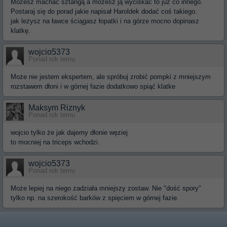
Możesz machać sztangą a możesz ją wyciskać to już co innego.
Postaraj się do porad jakie napisał Haroldek dodać coś takiego.
jak leżysz na ławce ściągasz łopatki i na górze mocno dopinasz
klatkę.
wojcio5373
Ponad rok temu
Może nie jestem ekspertem, ale spróbuj zrobić pompki z mniejszym
rozstawem dłoni i w górnej fazie dodatkowo spiąć klatke
Maksym Riznyk
Ponad rok temu
wojcio tylko że jak dajemy dłonie węziej
to mocniej na triceps wchodzi.
wojcio5373
Ponad rok temu
Może lepiej na niego zadziała mniejszy zostaw. Nie "dość spory"
tylko np. na szerokość barków z spięciem w górnej fazie.