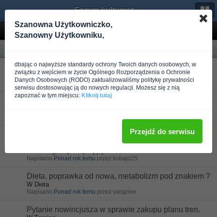
Forum-kulturystyka.pl
Szanowna Użytkowniczko,
Wyniki wyszukiwania
Szanowny Użytkowniku,
Forum
dbając o najwyższe standardy ochrony Twoich danych osobowych, w
Pomoc dla świeżaka
związku z wejściem w życie Ogólnego Rozporządzenia o Ochronie
W Trening dla początkujących
Danych Osobowych (RODO) zaktualizowaliśmy politykę prywatności
Napisano
Ponad rok temu
przez faluś
serwisu dostosowując ją do nowych regulacji. Możesz się z nią
zapoznać w tym miejscu:
Kliknij tutaj
Budowa masy mięśniowej + poranny trening
W Trening dla początkujących
Napisano
Ponad rok temu
przez mocsilamotywacja
Przejdź do serwisu
Pomoc w odnowieniu treningów i dobór siłowni -
Warszawa,...
W Trening dla początkujących
Napisano
Ponad rok temu
przez kubajo25
Dieta, poprawka od nowa, metabolizm pod znakiem ?
W Dieta
Napisano
Ponad rok temu
przez vangriee
Pytanie nowincjusza w sprawie zakupu planu tren.