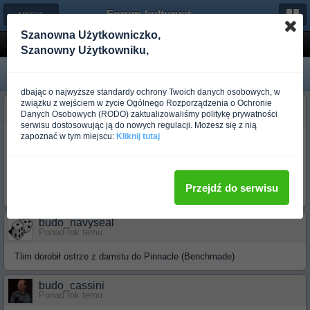
Forum-kulturystyka.pl
← MAGIA STALI
Szanowna Użytkowniczko,
Wymiana ostrza w folderze na ostrze wykona...
Szanowny Użytkowniku,
dbając o najwyższe standardy ochrony Twoich danych osobowych, w
związku z wejściem w życie Ogólnego Rozporządzenia o Ochronie
budo_hefer
Danych Osobowych (RODO) zaktualizowaliśmy politykę prywatności
Ponad rok temu
serwisu dostosowując ją do nowych regulacji. Możesz się z nią
zapoznać w tym miejscu:
Kliknij tutaj
Często słychać opinie na forum typu: Ach ... gdyby tak M21-04 miał
ostrze ze stali S30v a kształt ostrza droppoint a rękojeść z tytanu to
było by super
Kombinował ktoś już tak ze swoim nożem by
dostosować go do swoich specyficznych potrzeb zamiast kupować
Przejdź do serwisu
inny model innej firmy ?
budo_navyseal
Ponad rok temu
Tlim dorobił ostrze z damstu do Pinnacle (Benchmade)
budo_cassini
Ponad rok temu