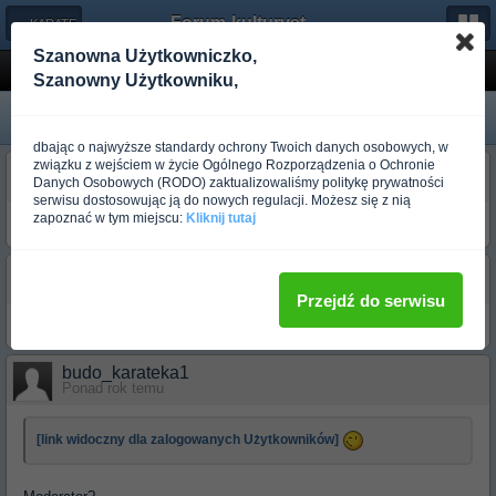
Forum-kulturystyka.pl
← KARATE
Szanowna Użytkowniczko,
mistrz karata
Szanowny Użytkowniku,
dbając o najwyższe standardy ochrony Twoich danych osobowych, w
związku z wejściem w życie Ogólnego Rozporządzenia o Ochronie
budo__ash_
Danych Osobowych (RODO) zaktualizowaliśmy politykę prywatności
Ponad rok temu
serwisu dostosowując ją do nowych regulacji. Możesz się z nią
zapoznać w tym miejscu:
Kliknij tutaj
[link widoczny dla zalogowanych Użytkowników]
budo_green_lady
Ponad rok temu
Przejdź do serwisu
Olaboga 8O
budo_karateka1
Ponad rok temu
[link widoczny dla zalogowanych Użytkowników]