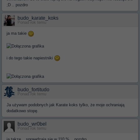
;D .. pozdro
budo_karate_koks
Ponad rok temu
ja ma takie
i do tego takie napiestniki
budo_fortitudo
Ponad rok temu
Ja używam podobnych jak Karate koks tylko, że moje ochraniają
dodatkowo stopę.
budo_wr0bel
Ponad rok temu
ja takze .. sprawdzaja sie w 110 % .. pozdro