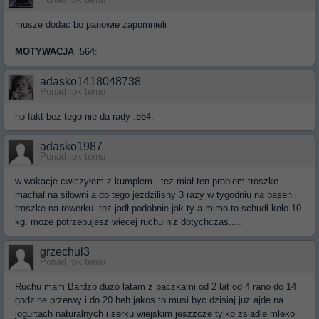
Ponad rok temu
musze dodac bo panowie zapomnieli
MOTYWACJA
:564:
adasko1418048738
Ponad rok temu
no fakt bez tego nie da rady :564:
adasko1987
Ponad rok temu
w wakacje cwiczyłem z kumplem . tez miał ten problem troszke
machał na siłowni a do tego jezdzilisny 3 razy w tygodniu na basen i
troszke na rowerku. tez jadł podobnie jak ty a mimo to schudł koło 10
kg. moze potrzebujesz wiecej ruchu niz dotychczas.....
grzechul3
Ponad rok temu
Ruchu mam Bardzo duzo latam z paczkami od 2 lat od 4 rano do 14
godzine przerwy i do 20.heh jakos to musi byc dzisiaj juz ajde na
jogurtach naturalnych i serku wiejskim jeszzcze tylko zsiadle mleko