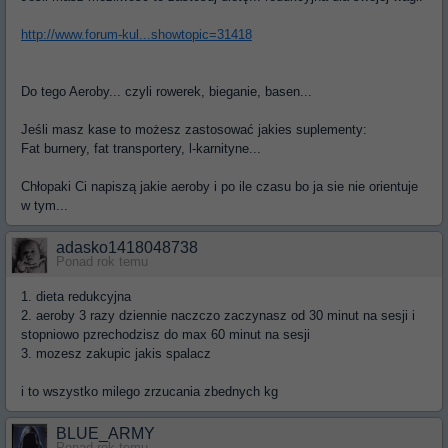
http://www.forum-kul...showtopic=31418
Do tego Aeroby... czyli rowerek, bieganie, basen...
Jeśli masz kase to możesz zastosować jakies suplementy:
Fat burnery, fat transportery, l-karnityne...
Chłopaki Ci napiszą jakie aeroby i po ile czasu bo ja sie nie orientuje
w tym...
adasko1418048738
Ponad rok temu
1. dieta redukcyjna
2. aeroby 3 razy dziennie naczczo zaczynasz od 30 minut na sesji i
stopniowo pzrechodzisz do max 60 minut na sesji
3. mozesz zakupic jakis spalacz
i to wszystko milego zrzucania zbednych kg
BLUE_ARMY