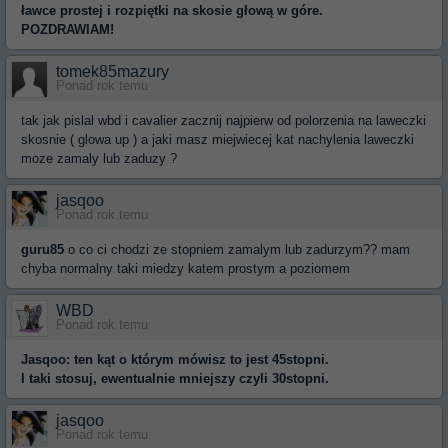
ławce prostej i rozpiętki na skosie głową w góre.
POZDRAWIAM!
tomek85mazury
Ponad rok temu
tak jak pislal wbd i cavalier zacznij najpierw od polorzenia na laweczki
skosnie ( glowa up ) a jaki masz miejwiecej kat nachylenia laweczki
moze zamaly lub zaduzy ?
jasqoo
Ponad rok temu
guru85
o co ci chodzi ze stopniem zamalym lub zadurzym?? mam
chyba normalny taki miedzy katem prostym a poziomem
WBD
Ponad rok temu
Jasqoo: ten kąt o którym mówisz to jest 45stopni.
I taki stosuj, ewentualnie mniejszy czyli 30stopni.
jasqoo
Ponad rok temu