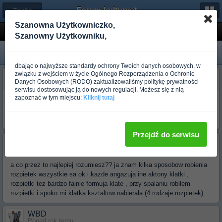
Forum-kulturystyka.pl
← Trening dla początkujących
Szanowna Użytkowniczko,
Rozpietki
Szanowny Użytkowniku,
dbając o najwyższe standardy ochrony Twoich danych osobowych, w
związku z wejściem w życie Ogólnego Rozporządzenia o Ochronie
jasqoo
Danych Osobowych (RODO) zaktualizowaliśmy politykę prywatności
Ponad rok temu
serwisu dostosowując ją do nowych regulacji. Możesz się z nią
zapoznać w tym miejscu:
Kliknij tutaj
jak najlepiej robic rozpietki??
na lawce poziomej, skoszniej (glowa do gory oczeywiscie
), czy
na maszynie (plecy z 90 stopni)???
Przejdź do serwisu
tomek85mazury
Ponad rok temu
a co przez to najlepiej rozumiesz?? ja znam kilka sposobow robienia
rozpietek wszystkie sa ok i kazde angazuja ine aktony klatki ,
rozpietki tez bardzo fajnie formuja klate , przy spalaniu robilem
rozpietki i spoko mi klatka ksztaltow nabierala (4 rodzaje rozpietek)
WBD
Ponad rok temu