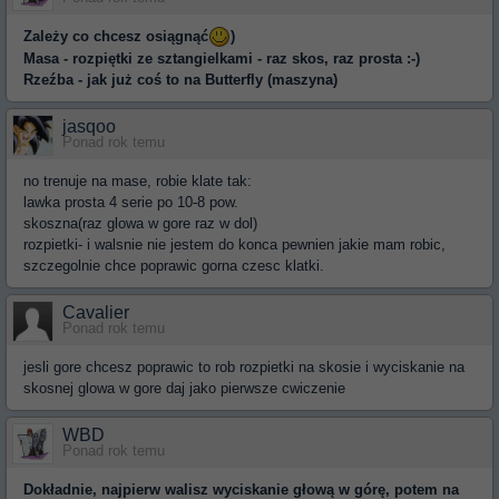
Zależy co chcesz osiągnąć
)
Masa - rozpiętki ze sztangielkami - raz skos, raz prosta :-)
Rzeźba - jak już coś to na Butterfly (maszyna)
jasqoo
Ponad rok temu
no trenuje na mase, robie klate tak:
lawka prosta 4 serie po 10-8 pow.
skoszna(raz glowa w gore raz w dol)
rozpietki- i walsnie nie jestem do konca pewnien jakie mam robic,
szczegolnie chce poprawic gorna czesc klatki.
Cavalier
Ponad rok temu
jesli gore chcesz poprawic to rob rozpietki na skosie i wyciskanie na
skosnej glowa w gore daj jako pierwsze cwiczenie
WBD
Ponad rok temu
Dokładnie, najpierw walisz wyciskanie głową w górę, potem na