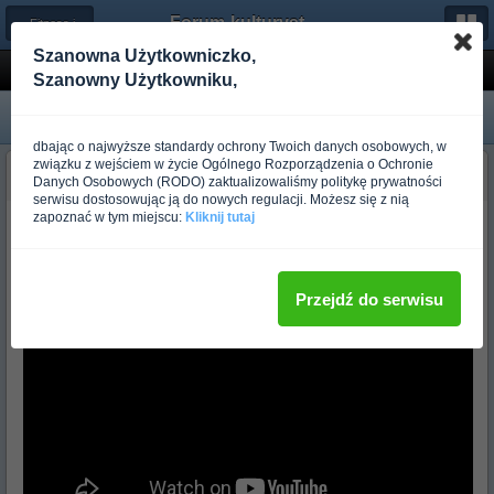
Forum-kulturystyka.pl
← Fitness i Aerobik
Szanowna Użytkowniczko,
Fitness - XXX Workout
Szanowny Użytkowniku,
dbając o najwyższe standardy ochrony Twoich danych osobowych, w
związku z wejściem w życie Ogólnego Rozporządzenia o Ochronie
EXPERTO
Danych Osobowych (RODO) zaktualizowaliśmy politykę prywatności
Ponad rok temu
serwisu dostosowując ją do nowych regulacji. Możesz się z nią
zapoznać w tym miejscu:
Kliknij tutaj
Fitness - XXX Workout
Przejdź do serwisu