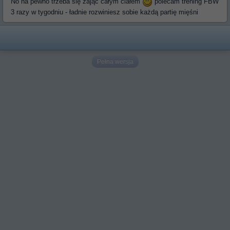
No na pewno trzeba się zająć całym ciałem
polecam trening FBW
3 razy w tygodniu - ładnie rozwiniesz sobie każdą partię mięśni
Pełna wersja