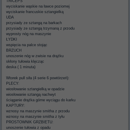
TRICEPS
wyciskanie wąskie na ławce poziomej
wyciskanie francuskie sztangielką
UDA
przysiady ze sztangą na barkach
przysiady ze sztangą trzymaną z przodu
wyprosty nóg na maszynie
ŁYDKI
wspięcia na palce stojąc
BRZUCH
unoszenie nóg w zwisie na drążku
skłony tułowia klęcząc
deska ( 1 minuta)
Wtorek pull siła (4 serie 6 powtórzeń):
PLECY:
wiosłowanie sztangielką w opadzie
wiosłowanie sztangą nachwyt
ściąganie drążka górne wyciągu do karku
KAPTURY:
wznosy na maszynie smitha z przodu
wznosy na maszynie smitha z tyłu
PROSTOWNIK GRZBIETU:
unoszenie tułowia z opadu