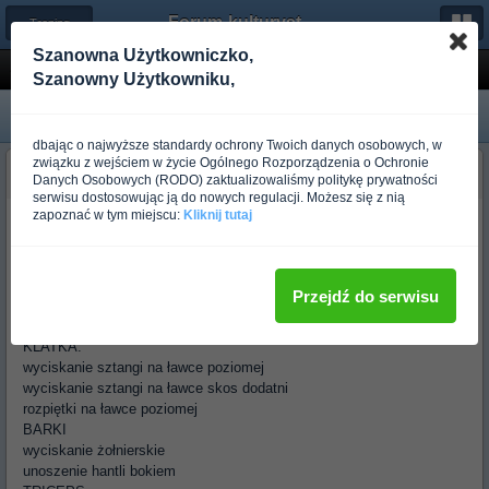
Forum-kulturystyka.pl
← Trening dla średniozaawansowanych
Szanowna Użytkowniczko,
4 dniowy Push Pull
Szanowny Użytkowniku,
dbając o najwyższe standardy ochrony Twoich danych osobowych, w
związku z wejściem w życie Ogólnego Rozporządzenia o Ochronie
sztoffik
Danych Osobowych (RODO) zaktualizowaliśmy politykę prywatności
Ponad rok temu
serwisu dostosowując ją do nowych regulacji. Możesz się z nią
zapoznać w tym miejscu:
Kliknij tutaj
Prosiłbym o ocenę tego planu. Między seriami robię 45-60 sekund
przerwy.
Dieta z minimalną nadwyżką kalorii.
Z góry dziękuje za pomoc
Przejdź do serwisu
Poniedziałek push siła (4 serie 6 powtórzeń):
KLATKA:
wyciskanie sztangi na ławce poziomej
wyciskanie sztangi na ławce skos dodatni
rozpiętki na ławce poziomej
BARKI
wyciskanie żołnierskie
unoszenie hantli bokiem