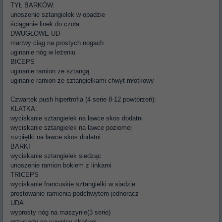
TYŁ BARKÓW:
unoszenie sztangielek w opadzie
ściąganie linek do czoła
DWUGŁOWE UD
martwy ciąg na prostych nogach
uginanie nóg w leżeniu
BICEPS
uginanie ramion ze sztangą
uginanie ramion ze sztangielkami chwyt młotkowy
Czwartek push hipertrofia (4 serie 8-12 powtórzeń):
KLATKA:
wyciskanie sztangielek na ławce skos dodatni
wyciskanie sztangielek na ławce poziomej
rozpiętki na ławce skos dodatni
BARKI
wyciskanie sztangielek siedząc
unoszenie ramion bokiem z linkami
TRICEPS
wyciskanie francuskie sztangielki w siadzie
prostowanie ramienia podchwytem jednorącz
UDA
wyprosty nóg na maszynie(3 serie)
przysiady na suwnicy skośnej