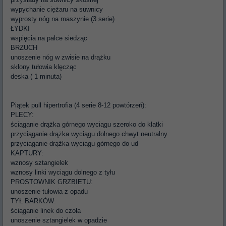
wypychanie ciężaru na suwnicy
wyprosty nóg na maszynie (3 serie)
ŁYDKI
wspięcia na palce siedząc
BRZUCH
unoszenie nóg w zwisie na drążku
skłony tułowia klęcząc
deska ( 1 minuta)
Piątek pull hipertrofia (4 serie 8-12 powtórzeń):
PLECY:
ściąganie drążka górnego wyciągu szeroko do klatki
przyciąganie drążka wyciągu dolnego chwyt neutralny
przyciąganie drążka wyciągu górnego do ud
KAPTURY:
wznosy sztangielek
wznosy linki wyciągu dolnego z tyłu
PROSTOWNIK GRZBIETU:
unoszenie tułowia z opadu
TYŁ BARKÓW:
ściąganie linek do czoła
unoszenie sztangielek w opadzie