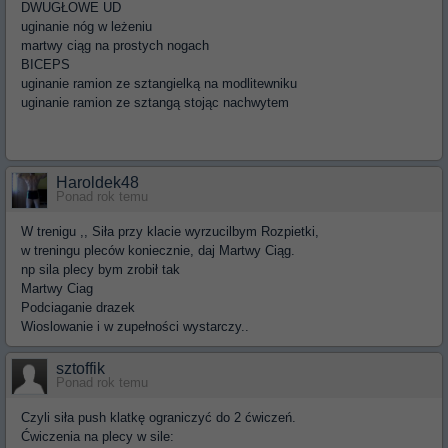
DWUGŁOWE UD
uginanie nóg w leżeniu
martwy ciąg na prostych nogach
BICEPS
uginanie ramion ze sztangielką na modlitewniku
uginanie ramion ze sztangą stojąc nachwytem
Haroldek48
Ponad rok temu
W trenigu ,, Siła przy klacie wyrzucilbym Rozpietki,
w treningu pleców koniecznie, daj Martwy Ciąg.
np sila plecy bym zrobił tak
Martwy Ciag
Podciaganie drazek
Wioslowanie i w zupełności wystarczy..
sztoffik
Ponad rok temu
Czyli siła push klatkę ograniczyć do 2 ćwiczeń.
Ćwiczenia na plecy w sile: