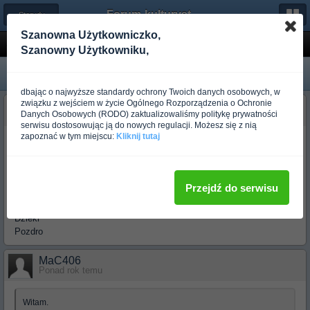
Forum-kulturystyka.pl
← Sterydy i Prohormony
Szanowna Użytkowniczko,
Jaki odblok??
Szanowny Użytkowniku,
dbając o najwyższe standardy ochrony Twoich danych osobowych, w
związku z wejściem w życie Ogólnego Rozporządzenia o Ochronie
Skola
Danych Osobowych (RODO) zaktualizowaliśmy politykę prywatności
Ponad rok temu
serwisu dostosowując ją do nowych regulacji. Możesz się z nią
zapoznać w tym miejscu:
Kliknij tutaj
Witam.
Jutro zaczynam moj drugi cykl na pH a dokladnie na Megavolu z
Chaparral Labs.
A pytanie moje dotyczy odbloku. Mianowicie zaopatrzylem sie w
Przejdź do serwisu
Advanced PCT z Anabolic Xtreme oraz Clomid. Ale nie wiem jak je
polaczyc. Brac to i to?? A jesli tak to jak dlugo i w jakich ilosciach?
Dzieki
Pozdro
MaC406
Ponad rok temu
Witam.