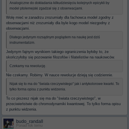
Analogiczne do dokładania kilkudziesięciu kolejnych epicykli by
model ptolemejski zgadzał się z obserwacjami.
Wolę mieć w zanadrzu zrozumiały dla fachowca model zgodny z
obserwacjami niż zrozumiały dla byle kogo model niezgodny z
obserwacjami.
Dlatego jedynym rozsądnym poglądem na naukę jest dziś
instrumentalizm.
Jedynym fajnym wynikiem takiego ograniczenia byłoby to, że
skończyłoby się pozowanie filozofów i filatelistów na naukowców.
Czekamy na rewolucję.
Nie czekamy. Robimy. W nauce rewolucje dzieją się codziennie.
Nijak się to ma do "świata rzeczywistego" jak i antykolorowe kwarki. To
tylko forma opisu z punktu widzenia.
To co piszesz nijak się ma do "świata rzeczywistego", w
przeciwieństwie do chromodynamiki kwantowej. To tylko forma opisu
z punktu widzenia.
budo_randall
Ponad rok temu