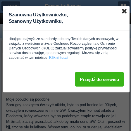
Forum-kulturystyka.pl
← AIKIDO
Szanowna Użytkowniczko,
Randall, o co Ci chodzi?
Szanowny Użytkowniku,
«
Następny
Poprzedni
»
dbając o najwyższe standardy ochrony Twoich danych osobowych, w
związku z wejściem w życie Ogólnego Rozporządzenia o Ochronie
budo_randall
Danych Osobowych (RODO) zaktualizowaliśmy politykę prywatności
Ponad rok temu
serwisu dostosowując ją do nowych regulacji. Możesz się z nią
zapoznać w tym miejscu:
Kliknij tutaj
...
No i ten ostatni post jest praktycznie manifestem tego co zarzucam
aikido.
Przejdź do serwisu
Wielki szacunek dla Ciebie.
Moje pobudki są podobne.
Sam gdy zacząłem ćwiczyć aikido, było to pod koniec lat 90tych,
ćwiczyłem równocześnie i inne SW. Ćwiczyłem kombat aikido z
Fiodorem, który wówczas był na podobnym etapie rozwoju co ja i
MrSmail, zaczął przerabiać aikido by miało sens SW. Olał , poszedł w
bjj, trochę się kulaliśmy. Wbrew temu co inni tu sugerują, wiedziałem