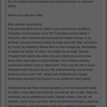
No i ten ostatni post jest praktycznie manifestem tego co zarzucam
aikido.
Wielki szacunek dla Ciebie.
Moje pobudki są podobne.
Sam gdy zacząłem ćwiczyć aikido, było to pod koniec lat 90tych,
ćwiczyłem równocześnie i inne SW. Ćwiczyłem kombat aikido z
Fiodorem, który wówczas był na podobnym etapie rozwoju co ja i
MrSmail, zaczął przerabiać aikido by miało sens SW. Olał , poszedł w
bjj, trochę się kulaliśmy. Wbrew temu co inni tu sugerują, wiedziałem
że aikido nie działa "na ulicę", nie nadaje się do walki. Zawsze
chciałem robić aikido dla aikido, dla jego estetyczno-technicznej
formy, która zwyczajnie mi się podobała i choć miałem pomysły
urealniania szybko sobie je odpuściłem. Przez cały ten okres czasu
ćwiczyłem inne SW, judo na azs, tkd, potem kickboks, kravat, boks
klasyczny, teraz znów TKD. Wobec tych doświadczeń i ciągłej
konfrontacji wyzbyłem się złudzeń co do utylitarnej natury aikido.
I dokładnie tak jak Panie Smail napisałeś, ja też się nauczyłem wiele
na aikido, znam takie fajne techniki, sztuczki itp. tyle, że
nic
z tego nie
przekłada się na umiejętności walki. Dlatego mówię o tym nic nie
umieniu, czy to 4 kyu czy 4 dan. Biorę do konfrontacji kogoś z jajem po
roku ćwiczenia i jest jak piszesz (jeśli idzie o aikido) mam przewagę