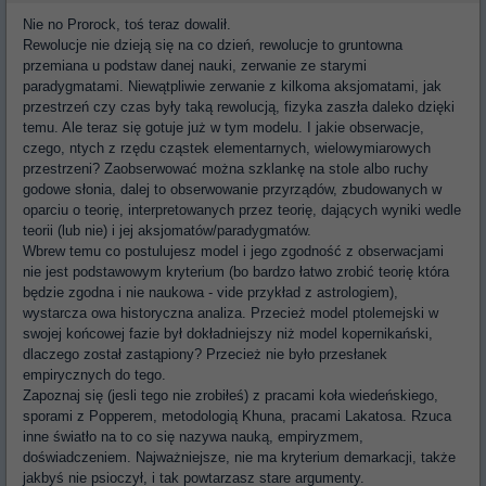
Nie no Prorock, toś teraz dowalił.
Rewolucje nie dzieją się na co dzień, rewolucje to gruntowna
przemiana u podstaw danej nauki, zerwanie ze starymi
paradygmatami. Niewątpliwie zerwanie z kilkoma aksjomatami, jak
przestrzeń czy czas były taką rewolucją, fizyka zaszła daleko dzięki
temu. Ale teraz się gotuje już w tym modelu. I jakie obserwacje,
czego, ntych z rzędu cząstek elementarnych, wielowymiarowych
przestrzeni? Zaobserwować można szklankę na stole albo ruchy
godowe słonia, dalej to obserwowanie przyrządów, zbudowanych w
oparciu o teorię, interpretowanych przez teorię, dających wyniki wedle
teorii (lub nie) i jej aksjomatów/paradygmatów.
Wbrew temu co postulujesz model i jego zgodność z obserwacjami
nie jest podstawowym kryterium (bo bardzo łatwo zrobić teorię która
będzie zgodna i nie naukowa - vide przykład z astrologiem),
wystarcza owa historyczna analiza. Przecież model ptolemejski w
swojej końcowej fazie był dokładniejszy niż model kopernikański,
dlaczego został zastąpiony? Przecież nie było przesłanek
empirycznych do tego.
Zapoznaj się (jesli tego nie zrobiłeś) z pracami koła wiedeńskiego,
sporami z Popperem, metodologią Khuna, pracami Lakatosa. Rzuca
inne światło na to co się nazywa nauką, empiryzmem,
doświadczeniem. Najważniejsze, nie ma kryterium demarkacji, także
jakbyś nie psioczył, i tak powtarzasz stare argumenty.