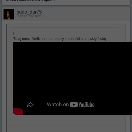
budo_dar75
Ponad rok temu
[
Tutaj masz filmik na temat mocy i celności rzutu wizytówką: