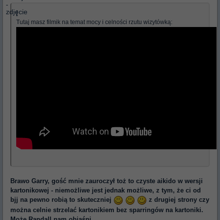
[
Tutaj masz filmik na temat mocy i celności rzutu wizytówką:
Brawo Garry, gość mnie zauroczył toż to czyste aikido w wersji
kartonikowej - niemożliwe jest jednak możliwe, z tym, że ci od
bjj na pewno robią to skuteczniej
z drugiej strony czy
można celnie strzelać kartonikiem bez sparringów na kartoniki.
Może Randall nam objaśni