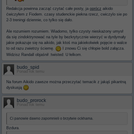
Redakcja powinna zacząć czytać całe posty, ja
oprócz
aikido
ćwiczyłem z Fiodem. czasy studenckie piekna rzecz, cwiczylo sie po
2-3 treningi dziennie, co tylko się dało.
Ale rozumiem rozumiem. Wiadomo, tylko czysty nieskażony umysł
da się zindoktrynować na tyle by bezkrytycznie wierzyć w dyrdymały
jakie pokazuje się na aikido, jak ktoś ma jakiekolwiek pojęcie o walce
to od razu zwietrzy ściemę.
I znowu Ci się chłopie bold załącza.
Widzisz Randall objaśnił :twisted: U łelkom.
budo_spid
Ponad rok temu
Na forum Aikido zawsze można przeczytać temacik z jakąś pikantną
dyskusją
budo_prorock
Ponad rok temu
Ci panowie dawno zapomnieli o brzytwie ockhama.
Bzdura.