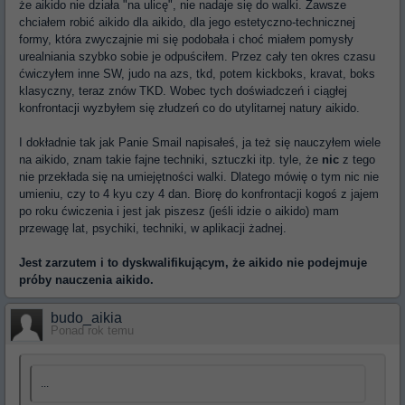
że aikido nie działa "na ulicę", nie nadaje się do walki. Zawsze
chciałem robić aikido dla aikido, dla jego estetyczno-technicznej
formy, która zwyczajnie mi się podobała i choć miałem pomysły
urealniania szybko sobie je odpuściłem. Przez cały ten okres czasu
ćwiczyłem inne SW, judo na azs, tkd, potem kickboks, kravat, boks
klasyczny, teraz znów TKD. Wobec tych doświadczeń i ciągłej
konfrontacji wyzbyłem się złudzeń co do utylitarnej natury aikido.
I dokładnie tak jak Panie Smail napisałeś, ja też się nauczyłem wiele
na aikido, znam takie fajne techniki, sztuczki itp. tyle, że
nic
z tego
nie przekłada się na umiejętności walki. Dlatego mówię o tym nic nie
umieniu, czy to 4 kyu czy 4 dan. Biorę do konfrontacji kogoś z jajem
po roku ćwiczenia i jest jak piszesz (jeśli idzie o aikido) mam
przewagę lat, psychiki, techniki, w aplikacji żadnej.
Jest zarzutem i to dyskwalifikującym, że aikido nie podejmuje
próby nauczenia aikido.
budo_aikia
Ponad rok temu
...