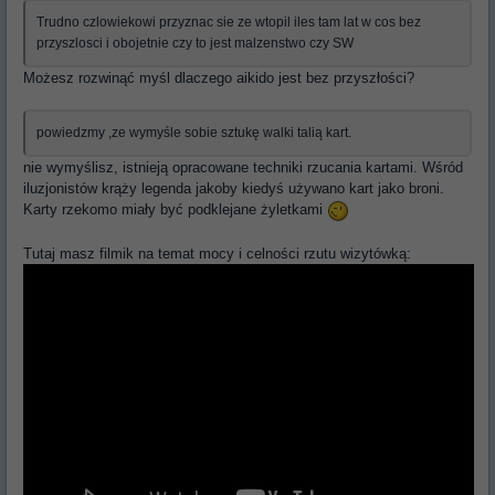
Trudno czlowiekowi przyznac sie ze wtopil iles tam lat w cos bez
przyszlosci i obojetnie czy to jest malzenstwo czy SW
Możesz rozwinąć myśl dlaczego aikido jest bez przyszłości?
powiedzmy ,ze wymyśle sobie sztukę walki talią kart.
nie wymyślisz, istnieją opracowane techniki rzucania kartami. Wśród
iluzjonistów krąży legenda jakoby kiedyś używano kart jako broni.
Karty rzekomo miały być podklejane żyletkami
Tutaj masz filmik na temat mocy i celności rzutu wizytówką: