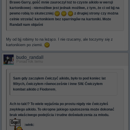
Brawo Garry, gość mnie zauroczył toż to czyste aikido w wersji
kartonikowej - niemożliwe jest jednak możliwe, z tym, że ci od bjj na
pewno robią to skuteczniej
z drugiej strony czy można
celnie strzelać kartonikiem bez sparringów na kartoniki. Może
Randall nam objaśni
My od bjj robimy to na leżąco. I nie rzucamy, ale toczymy się z
kartonikiem po ziemii.
budo_randall
Ponad rok temu
Sam gdy zacząłem ćwiczyć aikido, było to pod koniec lat
90tych, ćwiczyłem równocześnie i inne SW. Ćwiczyłem
kombat aikido z Fiodorem
,
Ach to tak!? To wiele wyjaśnia po prostu nigdy nie ćwiczyłeś
zwykłego aikido. To okropne jakiego sputoszenia może dokonać
brak właściwego podejścia i trudne doświadczenia za młodu.
:wink: