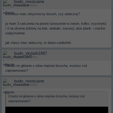
budo_novocaine
Ponad rok temu
a chcesz miec silny/mocny brzuch, czy widoczny?
ja mam 3 cwiczenia na proste (unoszenie w zwisie, kolko, scyzoryki)
i 3 na skosne (sklony na bok, wiatraki, saxony), plus plank. i ciezkie
siady/martwe.
jak chesz miec widoczny, to dieta+cardio/hiit.
budo_skylark1987
Ponad rok temu
Chodzi mi głównie o silne mięśnie brzucha, możesz coś
zaproponować?
budo_novocaine
Ponad rok temu
Chodzi mi głównie o silne mięśnie brzucha, możesz coś
zaproponować?