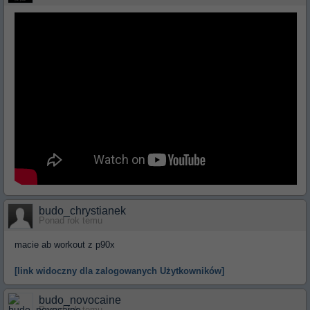
budo_chrystianek
Ponad rok temu
macie ab workout z p90x
[link widoczny dla zalogowanych Użytkowników]
budo_novocaine