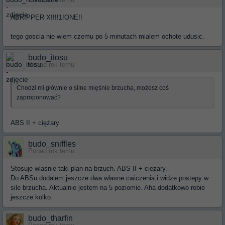
Ponad rok temu
ABRIPPER X!!!!1!ONE!!
tego goscia nie wiem czemu po 5 minutach mialem ochote udusic.
budo_itosu
Ponad rok temu
Chodzi mi głównie o silne mięśnie brzucha, możesz coś
zaproponować?
ABS II + ciężary
budo_sniffles
Ponad rok temu
Stosuje wlasnie taki plan na brzuch. ABS II + ciezary.
Do ABSu dodalem jeszcze dwa wlasne cwiczenia i widze postepy w
sile brzucha. Aktualnie jestem na 5 poziomie. Aha dodatkowo robie
jeszcze kolko.
budo_tharfin