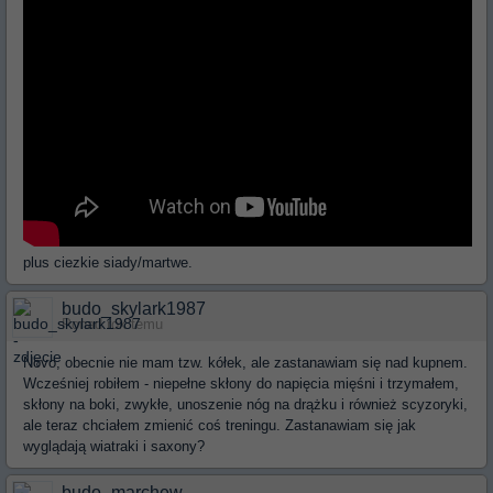
plus ciezkie siady/martwe.
budo_skylark1987
Ponad rok temu
Novo, obecnie nie mam tzw. kółek, ale zastanawiam się nad kupnem.
Wcześniej robiłem - niepełne skłony do napięcia mięśni i trzymałem,
skłony na boki, zwykłe, unoszenie nóg na drążku i również scyzoryki,
ale teraz chciałem zmienić coś treningu. Zastanawiam się jak
wyglądają wiatraki i saxony?
budo_marchew