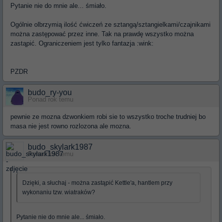
Pytanie nie do mnie ale... śmiało.
Ogólnie olbrzymią ilość ćwiczeń ze sztangą/sztangielkami/czajnikami
można zastępować przez inne. Tak na prawdę wszystko można
zastąpić. Ograniczeniem jest tylko fantazja :wink:
PZDR
budo_ry-you
Ponad rok temu
pewnie ze mozna dzwonkiem robi sie to wszystko troche trudniej bo
masa nie jest rowno rozlozona ale mozna.
budo_skylark1987
Ponad rok temu
Dzięki, a słuchaj - można zastąpić Kettle'a, hantlem przy
wykonaniu tzw. wiatraków?
Pytanie nie do mnie ale... śmiało.