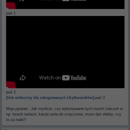
part 1
part 2
[link widoczny dla zalogowanych Użytkowników]
part 3
Moje pytanie - Jak myślicie, czy wykonywanie tych trzech ćwiczeń w
np. trzech seriach, każda seria do zmęczenia, może dać efekty, czy
to za mało?