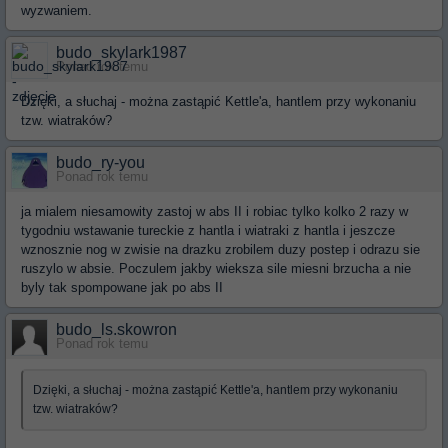
wyzwaniem.
budo_skylark1987
Ponad rok temu
Dzięki, a słuchaj - można zastąpić Kettle'a, hantlem przy wykonaniu
tzw. wiatraków?
budo_ry-you
Ponad rok temu
ja mialem niesamowity zastoj w abs II i robiac tylko kolko 2 razy w
tygodniu wstawanie tureckie z hantla i wiatraki z hantla i jeszcze
wznosznie nog w zwisie na drazku zrobilem duzy postep i odrazu sie
ruszylo w absie. Poczulem jakby wieksza sile miesni brzucha a nie
byly tak spompowane jak po abs II
budo_ls.skowron
Ponad rok temu
Dzięki, a słuchaj - można zastąpić Kettle'a, hantlem przy wykonaniu
tzw. wiatraków?