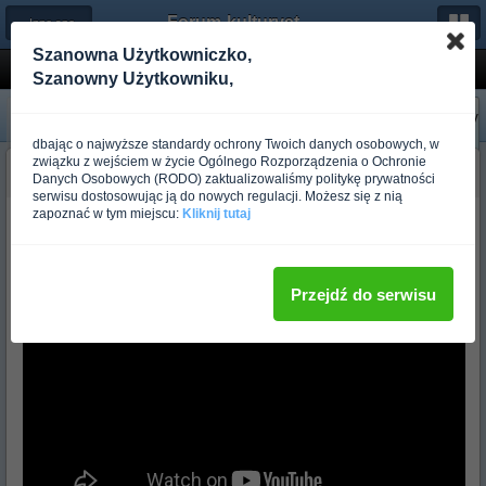
Forum-kulturystyka.pl
← Inne sporty
Szanowna Użytkowniczko,
Brzuch raz jeszcze...
Szanowny Użytkowniku,
«
Następny
Poprzedni
»
dbając o najwyższe standardy ochrony Twoich danych osobowych, w
związku z wejściem w życie Ogólnego Rozporządzenia o Ochronie
budo_skylark1987
Danych Osobowych (RODO) zaktualizowaliśmy politykę prywatności
Ponad rok temu
serwisu dostosowując ją do nowych regulacji. Możesz się z nią
zapoznać w tym miejscu:
Kliknij tutaj
Znalazłem przed chwilą w internecie film podzielony na trzy części i
trzy różne ćwiczenia:
Przejdź do serwisu