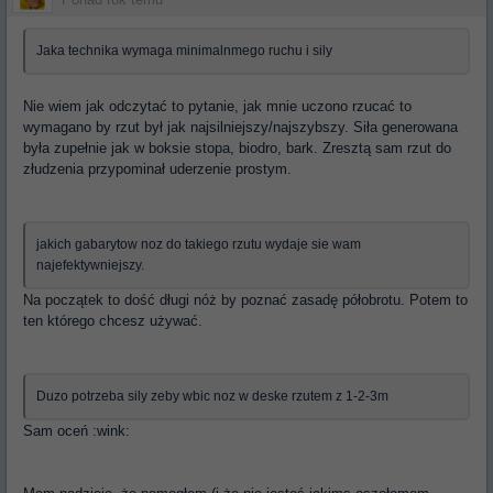
Ponad rok temu
Jaka technika wymaga minimalnmego ruchu i sily
Nie wiem jak odczytać to pytanie, jak mnie uczono rzucać to
wymagano by rzut był jak najsilniejszy/najszybszy. Siła generowana
była zupełnie jak w boksie stopa, biodro, bark. Zresztą sam rzut do
złudzenia przypominał uderzenie prostym.
jakich gabarytow noz do takiego rzutu wydaje sie wam
najefektywniejszy.
Na początek to dość długi nóż by poznać zasadę półobrotu. Potem to
ten którego chcesz używać.
Duzo potrzeba sily zeby wbic noz w deske rzutem z 1-2-3m
Sam oceń :wink: