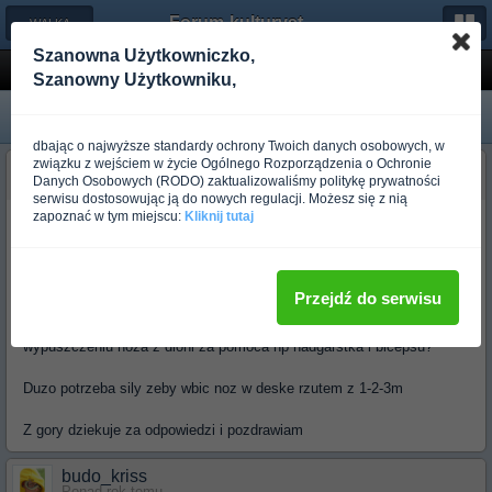
Forum-kulturystyka.pl
← WALKA NOŻEM, BROŃ
Szanowna Użytkowniczko,
Minimalny ruch przy rzucie nozem
Szanowny Użytkowniku,
dbając o najwyższe standardy ochrony Twoich danych osobowych, w
związku z wejściem w życie Ogólnego Rozporządzenia o Ochronie
budo_ambull
Danych Osobowych (RODO) zaktualizowaliśmy politykę prywatności
Ponad rok temu
serwisu dostosowując ją do nowych regulacji. Możesz się z nią
zapoznać w tym miejscu:
Kliknij tutaj
Chcialbym spytac osoby lubiace rzucac nozami
Jaka technika wymaga minimalnmego ruchu i sily oraz jakich
gabarytow noz do takiego rzutu wydaje sie wam najefektywniejszy.
Przejdź do serwisu
Czy zna ktos technike rzucania polegajaca na hmmm lekkim
wypuszczeniu noza z dloni za pomoca np nadgarstka i bicepsu?
Duzo potrzeba sily zeby wbic noz w deske rzutem z 1-2-3m
Z gory dziekuje za odpowiedzi i pozdrawiam
budo_kriss