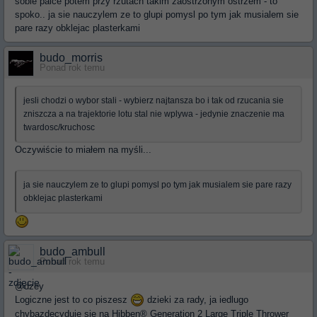
sobie palce potem przy rzutach takim zaostrzonym ostrzem - to
spoko.. ja sie nauczylem ze to glupi pomysl po tym jak musialem sie
pare razy obklejac plasterkami
budo_morris
Ponad rok temu
jesli chodzi o wybor stali - wybierz najtansza bo i tak od rzucania sie
zniszcza a na trajektorie lotu stal nie wplywa - jedynie znaczenie ma
twardosc/kruchosc
Oczywiście to miałem na myśli...
ja sie nauczylem ze to glupi pomysl po tym jak musialem sie pare razy
obklejac plasterkami
budo_ambull
Ponad rok temu
@dzey
Logiczne jest to co piszesz
dzieki za rady, ja iedlugo
chybazdecyduje sie na Hibben® Generation 2 Large Triple Thrower