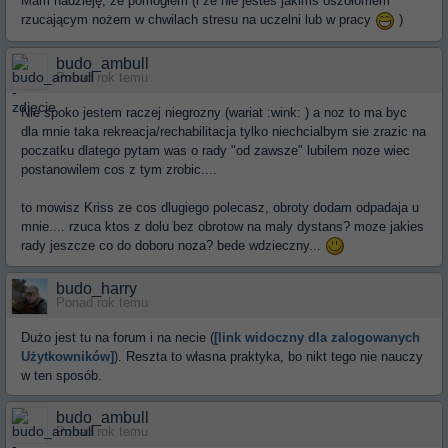
Mam nadzieję, że pomogłem (i że nie jesteś jakims oszołomem
rzucającym nożem w chwilach stresu na uczelni lub w pracy
)
budo_ambull
Ponad rok temu
Nie spoko jestem raczej niegrozny (wariat :wink: ) a noz to ma byc
dla mnie taka rekreacja/rechabilitacja tylko niechcialbym sie zrazic na
poczatku dlatego pytam was o rady "od zawsze" lubilem noze wiec
postanowilem cos z tym zrobic....
to mowisz Kriss ze cos dlugiego polecasz, obroty dodam odpadaja u
mnie.... rzuca ktos z dolu bez obrotow na maly dystans? moze jakies
rady jeszcze co do doboru noza? bede wdzieczny...
budo_harry
Ponad rok temu
Dużo jest tu na forum i na necie (
[link widoczny dla zalogowanych
Użytkowników]
). Reszta to własna praktyka, bo nikt tego nie nauczy
w ten sposób.
budo_ambull
Ponad rok temu