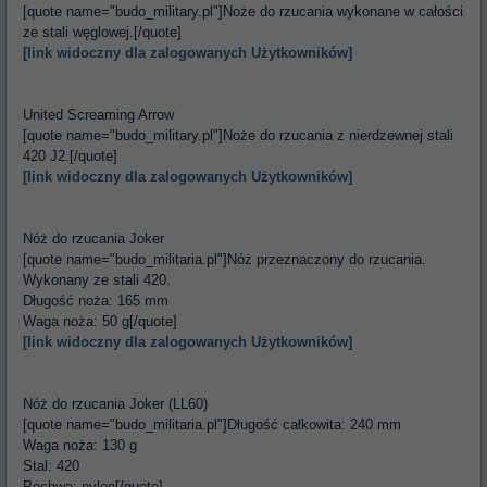
[quote name="budo_military.pl"]Noże do rzucania wykonane w całości
ze stali węglowej.[/quote]
[link widoczny dla zalogowanych Użytkowników]
United Screaming Arrow
[quote name="budo_military.pl"]Noże do rzucania z nierdzewnej stali
420 J2.[/quote]
[link widoczny dla zalogowanych Użytkowników]
Nóż do rzucania Joker
[quote name="budo_militaria.pl"]Nóż przeznaczony do rzucania.
Wykonany ze stali 420.
Długość noża: 165 mm
Waga noża: 50 g[/quote]
[link widoczny dla zalogowanych Użytkowników]
Nóż do rzucania Joker (LL60)
[quote name="budo_militaria.pl"]Długość całkowita: 240 mm
Waga noża: 130 g
Stal: 420
Pochwa: nylon[/quote]