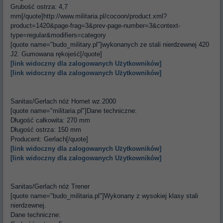
Grubość ostrza: 4,7
mm[/quote]http://www.militaria.pl/cocoon/product.xml?
product=1420&page-frag=3&prev-page-number=3&context-
type=regular&modifiers=category
[quote name="budo_military.pl"]wykonanych ze stali nierdzewnej 420
J2. Gumowana rękojeść[/quote]
[link widoczny dla zalogowanych Użytkowników]
[link widoczny dla zalogowanych Użytkowników]
Sanitas/Gerlach nóż Hornet wz.2000
[quote name="militaria.pl"]Dane techniczne:
Długość całkowita: 270 mm
Długość ostrza: 150 mm
Producent: Gerlach[/quote]
[link widoczny dla zalogowanych Użytkowników]
[link widoczny dla zalogowanych Użytkowników]
Sanitas/Gerlach nóż Trener
[quote name="budo_militaria.pl"]Wykonany z wysokiej klasy stali
nierdzewnej.
Dane techniczne: