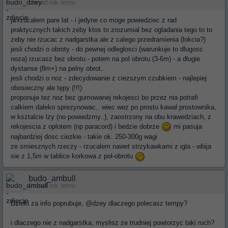
Ponad rok temu
ja rzucalem pare lat - i jedyne co moge powiedziec z rad
praktycznych takich zeby ktos to zrozumial bez ogladania tego to to
zeby nie rzucac z nadgarstka ale z calego przedramienia (lokcia?)
jesli chodzi o obroty - do pewnej odleglosci (warunkuje to dlugosc
noza) rzucasz bez obrotu - potem na pol obrotu (3-6m) - a dlugie
dystanse (8m+) na pelny obrot..
jesli chodzi o noz - zdecydowanie z ciezszym czubkiem - najlepiej
obosieczny ale tępy (!!!)
proponuje tez noz bez gumowanej rekojesci bo przez nia potrafi
calkiem daleko sprezynowac.. wiec wez po prostu kawal prostownika,
w ksztalcie lzy (no powiedzmy..), zaostrzony na obu krawedziach, z
rekojescia z oplotem (np paracord) i bedzie dobrze
mi pasuja
najbardziej dosc ciezkie - takie ok. 250-300g wagi
ze smiesznych rzeczy - rzucalem nawet strzykawkami z igla - wbija
sie z 1,5m w tablice korkowa z pol-obrotu
budo_ambull
Ponad rok temu
Dzieki za info poprubuje, @dzey dlaczego polecasz tempy?
i dlaczego nie z nadgarstka, myslisz ze trudniej powtorzyc taki ruch?