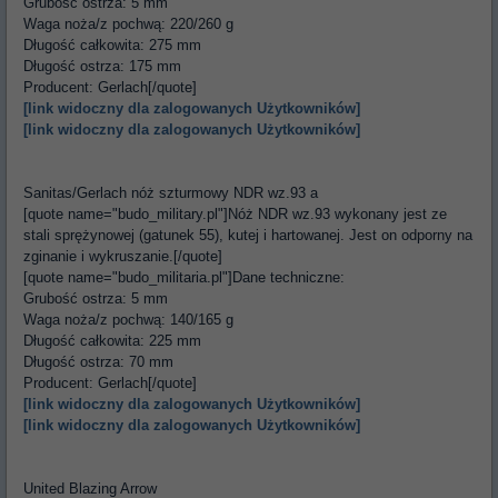
Grubość ostrza: 5 mm
Waga noża/z pochwą: 220/260 g
Długość całkowita: 275 mm
Długość ostrza: 175 mm
Producent: Gerlach[/quote]
[link widoczny dla zalogowanych Użytkowników]
[link widoczny dla zalogowanych Użytkowników]
Sanitas/Gerlach nóż szturmowy NDR wz.93 a
[quote name="budo_military.pl"]Nóż NDR wz.93 wykonany jest ze
stali sprężynowej (gatunek 55), kutej i hartowanej. Jest on odporny na
zginanie i wykruszanie.[/quote]
[quote name="budo_militaria.pl"]Dane techniczne:
Grubość ostrza: 5 mm
Waga noża/z pochwą: 140/165 g
Długość całkowita: 225 mm
Długość ostrza: 70 mm
Producent: Gerlach[/quote]
[link widoczny dla zalogowanych Użytkowników]
[link widoczny dla zalogowanych Użytkowników]
United Blazing Arrow