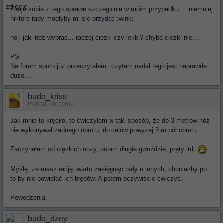
Zdaje sobie z tego sprawe szczegolnie w moim przypadku.... niemniej
niktore rady moglyby mi sie przydac :wink:
no i jaki noz wybrac... raczej ciezki czy lekki? chyba ciezki nie....
PS
Na forum sporo juz przeczytalem i czytam nadal tego jest naprawde
duzo.....
budo_kriss
Ponad rok temu
Jak mnie to kręciło, to ćwiczyłem w taki sposób, że do 3 metrów nóż
nie wykonywał żadnego obrotu, do celów powyżej 3 m pół obrotu.
Zaczynałem od ciężkich noży, potem długie gwoździe, pręty itd,
Myślę, że masz rację, warto zasięgnąć rady u innych, chociażby po
to by nie powielać ich błędów. A potem oczywiście ćwiczyć.
Powodzenia.
budo_dzey