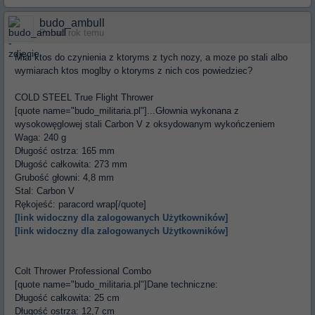
budo_ambull
Ponad rok temu
Mial ktos do czynienia z ktoryms z tych nozy, a moze po stali albo
wymiarach ktos moglby o ktoryms z nich cos powiedziec?
COLD STEEL True Flight Thrower
[quote name="budo_militaria.pl"]...Głownia wykonana z
wysokowęglowej stali Carbon V z oksydowanym wykończeniem
Waga: 240 g
Długość ostrza: 165 mm
Długość całkowita: 273 mm
Grubość głowni: 4,8 mm
Stal: Carbon V
Rękojeść: paracord wrap[/quote]
[link widoczny dla zalogowanych Użytkowników]
[link widoczny dla zalogowanych Użytkowników]
Colt Thrower Professional Combo
[quote name="budo_militaria.pl"]Dane techniczne:
Długość całkowita: 25 cm
Długość ostrza: 12,7 cm