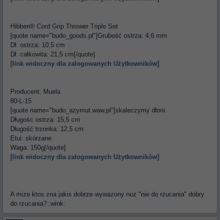
Hibben® Cord Grip Thrower Triple Set
[quote name="budo_goods.pl"]Grubość ostrza: 4,6 mm
Dł. ostrza: 10,5 cm
Dł. całkowita: 21,5 cm[/quote]
[link widoczny dla zalogowanych Użytkowników]
Producent: Muela
80-L-15
[quote name="budo_azymut.waw.pl"]skaleczymy dłoni.
Długośc ostrza: 15,5 cm
Długość trzonka: 12,5 cm
Etui: skórzane
Waga: 150g[/quote]
[link widoczny dla zalogowanych Użytkowników]
A mize ktos zna jakis dobrze wywazony noz "nie do rzucania" dobry
do rzucania? :wink: