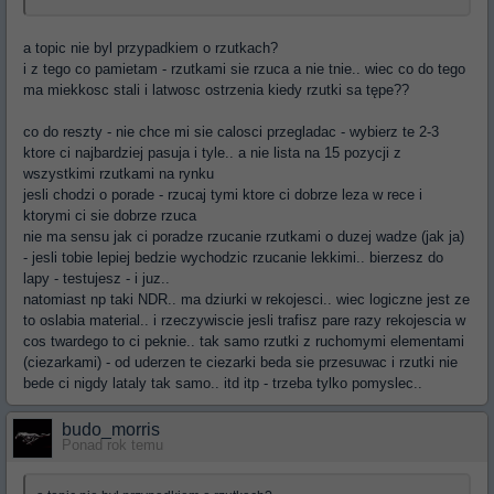
a topic nie byl przypadkiem o rzutkach?
i z tego co pamietam - rzutkami sie rzuca a nie tnie.. wiec co do tego
ma miekkosc stali i latwosc ostrzenia kiedy rzutki sa tępe??
co do reszty - nie chce mi sie calosci przegladac - wybierz te 2-3
ktore ci najbardziej pasuja i tyle.. a nie lista na 15 pozycji z
wszystkimi rzutkami na rynku
jesli chodzi o porade - rzucaj tymi ktore ci dobrze leza w rece i
ktorymi ci sie dobrze rzuca
nie ma sensu jak ci poradze rzucanie rzutkami o duzej wadze (jak ja)
- jesli tobie lepiej bedzie wychodzic rzucanie lekkimi.. bierzesz do
lapy - testujesz - i juz..
natomiast np taki NDR.. ma dziurki w rekojesci.. wiec logiczne jest ze
to oslabia material.. i rzeczywiscie jesli trafisz pare razy rekojescia w
cos twardego to ci peknie.. tak samo rzutki z ruchomymi elementami
(ciezarkami) - od uderzen te ciezarki beda sie przesuwac i rzutki nie
bede ci nigdy lataly tak samo.. itd itp - trzeba tylko pomyslec..
budo_morris
Ponad rok temu