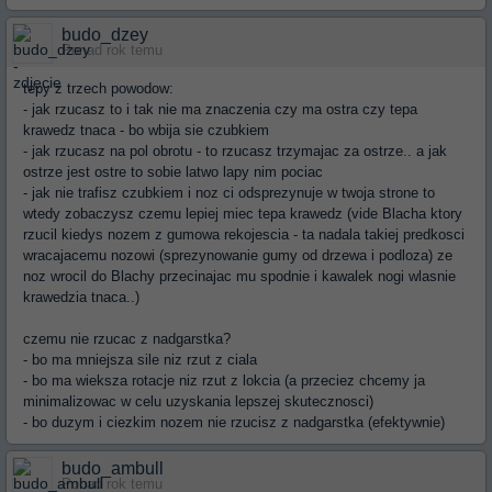
budo_dzey
Ponad rok temu
tepy z trzech powodow:
- jak rzucasz to i tak nie ma znaczenia czy ma ostra czy tepa
krawedz tnaca - bo wbija sie czubkiem
- jak rzucasz na pol obrotu - to rzucasz trzymajac za ostrze.. a jak
ostrze jest ostre to sobie latwo lapy nim pociac
- jak nie trafisz czubkiem i noz ci odsprezynuje w twoja strone to
wtedy zobaczysz czemu lepiej miec tepa krawedz (vide Blacha ktory
rzucil kiedys nozem z gumowa rekojescia - ta nadala takiej predkosci
wracajacemu nozowi (sprezynowanie gumy od drzewa i podloza) ze
noz wrocil do Blachy przecinajac mu spodnie i kawalek nogi wlasnie
krawedzia tnaca..)
czemu nie rzucac z nadgarstka?
- bo ma mniejsza sile niz rzut z ciala
- bo ma wieksza rotacje niz rzut z lokcia (a przeciez chcemy ja
minimalizowac w celu uzyskania lepszej skutecznosci)
- bo duzym i ciezkim nozem nie rzucisz z nadgarstka (efektywnie)
budo_ambull
Ponad rok temu