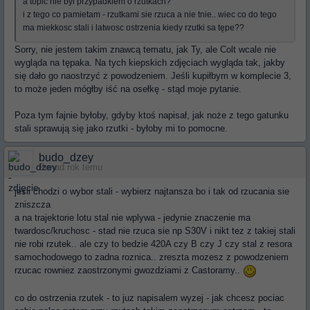
a topic nie byl przypadkiem o rzutkach?
i z tego co pamietam - rzutkami sie rzuca a nie tnie.. wiec co do tego
ma miekkosc stali i latwosc ostrzenia kiedy rzutki sa tępe??
Sorry, nie jestem takim znawcą tematu, jak Ty, ale Colt wcale nie
wygląda na tępaka. Na tych kiepskich zdjęciach wygląda tak, jakby
się dało go naostrzyć z powodzeniem. Jeśli kupiłbym w komplecie 3,
to może jeden mógłby iść na osełkę - stąd moje pytanie.
Poza tym fajnie byłoby, gdyby ktoś napisał, jak noże z tego gatunku
stali sprawują się jako rzutki - byłoby mi to pomocne.
budo_dzey
Ponad rok temu
jesli chodzi o wybor stali - wybierz najtansza bo i tak od rzucania sie
zniszcza
a na trajektorie lotu stal nie wplywa - jedynie znaczenie ma
twardosc/kruchosc - stad nie rzuca sie np S30V i nikt tez z takiej stali
nie robi rzutek.. ale czy to bedzie 420A czy B czy J czy stal z resora
samochodowego to zadna roznica.. zreszta mozesz z powodzeniem
rzucac rowniez zaostrzonymi gwozdziami z Castoramy..
co do ostrzenia rzutek - to juz napisalem wyzej - jak chcesz pociac