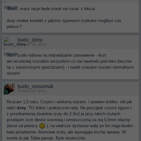
dzieki, masz racje bede staral sie rucac z lokcia.
dzey miales kontakt z jakimis typowymi rzutkami moglbys cos
polecic?
budo_dzey
Ponad rok temu
mam rzutki robione na indywidualne zamowienie - 4szt
ale wczesniej rzucalem wszystkim co sie nawinelo pod reke (lacznie
np z zaostrzonymi gwozdziami) - i nadal czasami rzucam normalnymi
nozami
budo_rossomak
Ponad rok temu
Rzucam 1,5 roku. Często i wieloma nożami. I powiem krótko: rób jak
radzi
dzey
. TO dobre i praktyczne rady. Na początek czymś tępym i
z przedramienia (świetne rzuty do 2-3m) ja przy takich rzutach
przebijam 1cm deske sosnową i umieszczoną za nią 0,5mm blachę
(drzwi od piwnicy
), na większe dystanse walę po lini noga-biodro-
bark-przedramie. Atomowe rzuty, ale wymagaja trochę wprawy. W
sumie to jak Tobie pasuje. Byle skutecznie.