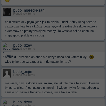
budo_marecki-san
Ponad rok temu
ee niewiem czy pojmujesz jak to działa. Ludzi którzy uczą noża to
zazwyczaj Fighterzy którzy powyłapywali z różnych szkoleniówek i
systemów co praktyczniejsze rzeczy. To właśnie oni są cenni bo
mają sporo praktyki za sobą.
budo_dzey
Ponad rok temu
Marecki - przeciez on chce sie uczyc noza pod katem ulicy..
wiec tylko tracisz czas z tym tlumaczeniem.. :?
budo_anjin
Ponad rok temu
nie wiem, czy ja dobrze rozumiem, ale jak dla mnie to sformułowanie
(miasto, ulica...) oznaczało ni mniej, ni więcej, tylko format adresu w
sensie np. szkoła Kenjiro - Gdynia, ulica taka a taka...
budo_dzey
Ponad rok temu