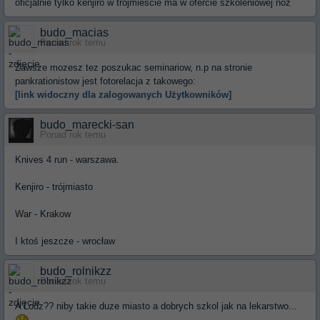
oficjalnie tylko kenjiro w trójmieście ma w ofercie szkoleniowej nóż
budo_macias
Ponad rok temu
Zawsze mozesz tez poszukac seminariow, n.p na stronie
pankrationistow jest fotorelacja z takowego:
[link widoczny dla zalogowanych Użytkowników]
budo_marecki-san
Ponad rok temu
Knives 4 run - warszawa.
Kenjiro - trójmiasto
War - Krakow
I ktoś jeszcze - wrocław
budo_rolnikzz
Ponad rok temu
A Lodz?? niby takie duze miasto a dobrych szkol jak na lekarstwo...