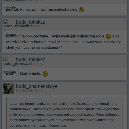
jesli tak to nastapil maly misunderstanding
budo_rolnikzz
Ponad rok temu
Maly to malopowiedziane...Anjin miala jak najbardziej racje
a sa
w Lodzi ludzie o ktorych mowi Marecki-san ...prowadzacy zajecia dla
chetnych ,czy jakies spotkania??
budo_rolnikzz
Ponad rok temu
mial* ... blad w druku
budo_znamenskoye
Ponad rok temu
Latam po forum i szukam informacji o nozu bo ostanio ten temat mnie
zainteresowal...niestety zeby cos znalezc trzeba spedzic kilka godzina
a i to nie daje pewnosci uzyskania potrzebnych rzeczy. Pomyslalem,ze
moze dobrze by bylo zeby w jednym temacie wsadzic kwintesencje
potrzebnych informacji... Mianowicie: