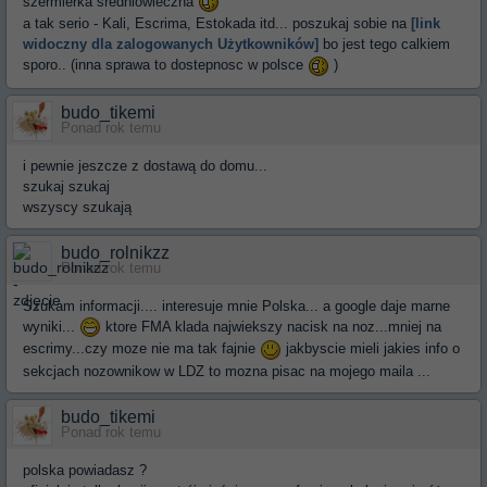
szermierka sredniowieczna
a tak serio - Kali, Escrima, Estokada itd... poszukaj sobie na
[link
widoczny dla zalogowanych Użytkowników]
bo jest tego calkiem
sporo.. (inna sprawa to dostepnosc w polsce
)
budo_tikemi
Ponad rok temu
i pewnie jeszcze z dostawą do domu...
szukaj szukaj
wszyscy szukają
budo_rolnikzz
Ponad rok temu
Szukam informacji.... interesuje mnie Polska... a google daje marne
wyniki...
ktore FMA klada najwiekszy nacisk na noz...mniej na
escrimy...czy moze nie ma tak fajnie
jakbyscie mieli jakies info o
sekcjach nozownikow w LDZ to mozna pisac na mojego maila ...
budo_tikemi
Ponad rok temu
polska powiadasz ?