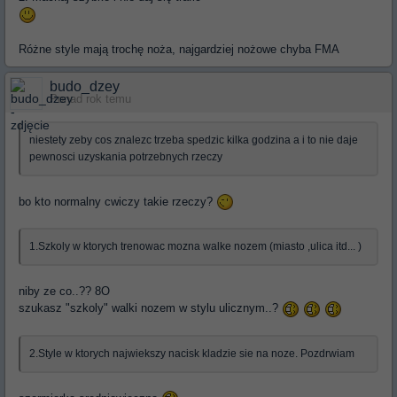
Różne style mają trochę noża, najgardziej nożowe chyba FMA
budo_dzey
Ponad rok temu
niestety zeby cos znalezc trzeba spedzic kilka godzina a i to nie daje
pewnosci uzyskania potrzebnych rzeczy
bo kto normalny cwiczy takie rzeczy?
1.Szkoly w ktorych trenowac mozna walke nozem (miasto ,ulica itd... )
niby ze co..?? 8O
szukasz "szkoly" walki nozem w stylu ulicznym..?
2.Style w ktorych najwiekszy nacisk kladzie sie na noze. Pozdrwiam