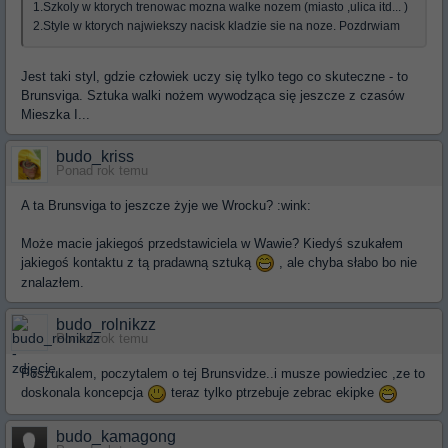
1.Szkoly w ktorych trenowac mozna walke nozem (miasto ,ulica itd... )
2.Style w ktorych najwiekszy nacisk kladzie sie na noze. Pozdrwiam
Jest taki styl, gdzie człowiek uczy się tylko tego co skuteczne - to
Brunsviga. Sztuka walki nożem wywodząca się jeszcze z czasów
Mieszka I...
budo_kriss
Ponad rok temu
A ta Brunsviga to jeszcze żyje we Wrocku? :wink:
Może macie jakiegoś przedstawiciela w Wawie? Kiedyś szukałem
jakiegoś kontaktu z tą pradawną sztuką
, ale chyba słabo bo nie
znalazłem.
budo_rolnikzz
Ponad rok temu
Poszukalem, poczytalem o tej Brunsvidze..i musze powiedziec ,ze to
doskonala koncepcja
teraz tylko ptrzebuje zebrac ekipke
budo_kamagong