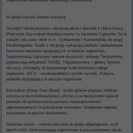
zwiększenie wydzielania naturalnego testosteronu.
W skład Activate Xtreme wchodzą:
Divanillyl Tetrahydrofuran - wysokiej jakości ekstrakt z Urtica Dioica
(Pokrzywa Zwyczajna) standaryzowany na zawartość Lignanów. Są to
związki zaliczane, obok m.in.: Izoflawonów i Kumestanów, do grupy
Fitoestrogenów. Środki z tej grupy wykazują zdolność naśladowania
hormonów naturalnie wytupujących w ludzkim organizmie.
Suplementacja Lignanami wpływa na poziom: wolnego Testosteronu
(ograniczają aktywność SHGB), Trójjodotyroniny – główny hormon
tarczycy, niezbędny do poprawnego funkcjonowania całego
organizmu, IGF-1 – insulinopodobny czynnik wzrostu. Potężny
anabolik występujący w naszym organizmie.
Epimedium (Horny Goat Weed) - działa głównie poprzez inhibicje
enzymu acetylocholinoesterazy (AChe) co w bezpośredni sposób
prowadzi do podwyższenia poziomu neurotransmiterów
odpowiedzialnych za pobudzenie seksualne. Dodatkowo wpływa
pozytywnie na poziom testosteronu.
Różeniec Górski – roślina zaliczana do grupy adaptogenów, czyli
takich roślin, które pomagają organizmowi w przystosowaniu się do