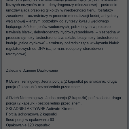
licznych enzymów m.in.: dehydrogenazy mleczanowej – pośrednio
umożliwiająca przebieg glikolizy w nieobecności tlenu, fosfatazy
zasadowej – uczestniczy w procesie mineralizacji kości, anhydrazy
węglanowej – enzym potrzebny do syntezy kwasu węglowego
będącego źródłem jonów wodorowych, potrzebnych w procesie
trawienia białek, dehydrogenazy hydroksysteroidowej – niezbędna w
procesie syntezy testosteronu tzw. szlaku biosyntezy testosteronu,
buduje „palce cynkowe” - struktury pośredniczące w wiązaniu białek
regulatorowych do DNA (są to m.in. receptory steroidowe i
tarczycowe).
Zalecane Dzienne Dawkowanie
# Dzień Treningowy: Jedna porcja (2 kapsułki) po śniadaniu, druga
porcja (2 kapsułki) bezpośrednio przed snem.
# Dzień Nietreningowy: Jedna porcja (2 kapsułki) po śniadaniu, druga
porcja (2 kapsułki) bezpośrednio przed snem.
SKŁADNIKI AKTYWNE Activate Xtreme
Porcja jednorazowa 2 kapsułki
Ilość porcji w opakowaniu 60
Opakowanie 120 kapsułek