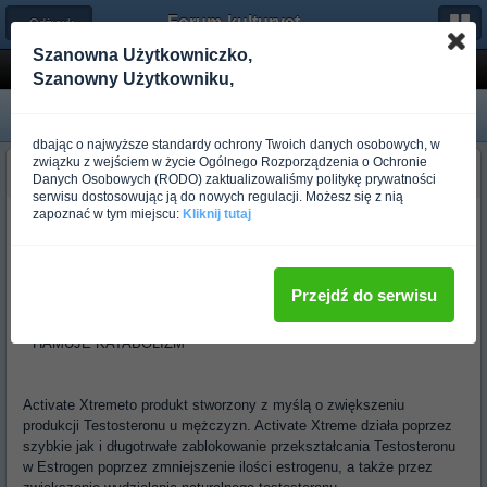
Forum-kulturystyka.pl
← Odżywki i Suplementy
Szanowna Użytkowniczko,
DRIVEN SPORTS - Activate Xtreme
Szanowny Użytkowniku,
dbając o najwyższe standardy ochrony Twoich danych osobowych, w
związku z wejściem w życie Ogólnego Rozporządzenia o Ochronie
EXPERTO
Danych Osobowych (RODO) zaktualizowaliśmy politykę prywatności
Ponad rok temu
serwisu dostosowując ją do nowych regulacji. Możesz się z nią
zapoznać w tym miejscu:
Kliknij tutaj
* ZWIĘKSZA POZIOM TESTOSTERONU
* PRZYSPIESZA ANABOLIZM
Przejdź do serwisu
* PRZYSPIESZA REGENERACJĘ
* HAMUJE KATABOLIZM
Activate Xtremeto produkt stworzony z myślą o zwiększeniu
produkcji Testosteronu u mężczyzn. Activate Xtreme działa poprzez
szybkie jak i długotrwałe zablokowanie przekształcania Testosteronu
w Estrogen poprzez zmniejszenie ilości estrogenu, a także przez