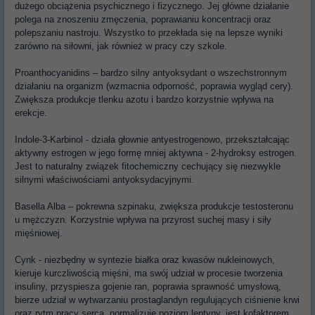
dużego obciążenia psychicznego i fizycznego. Jej główne działanie
polega na znoszeniu zmęczenia, poprawianiu koncentracji oraz
polepszaniu nastroju. Wszystko to przekłada się na lepsze wyniki
zarówno na siłowni, jak również w pracy czy szkole.
Proanthocyanidins – bardzo silny antyoksydant o wszechstronnym
działaniu na organizm (wzmacnia odporność, poprawia wygląd cery).
Zwiększa produkcje tlenku azotu i bardzo korzystnie wpływa na
erekcje.
Indole-3-Karbinol - działa głownie antyestrogenowo, przekształcając
aktywny estrogen w jego formę mniej aktywna - 2-hydroksy estrogen.
Jest to naturalny związek fitochemiczny cechujący się niezwykle
silnymi właściwościami antyoksydacyjnymi.
Basella Alba – pokrewna szpinaku, zwiększa produkcje testosteronu
u mężczyzn. Korzystnie wpływa na przyrost suchej masy i siły
mięśniowej.
Cynk - niezbędny w syntezie białka oraz kwasów nukleinowych,
kieruje kurczliwością mięśni, ma swój udział w procesie tworzenia
insuliny, przyspiesza gojenie ran, poprawia sprawność umysłową,
bierze udział w wytwarzaniu prostaglandyn regulujących ciśnienie krwi
oraz rytm pracy serca, normalizuje poziom leptyny, jest kofaktorem