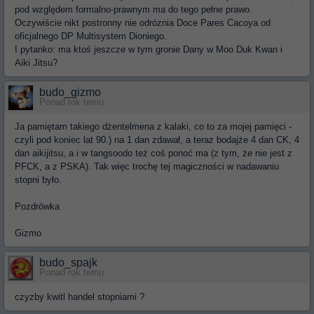
pod względem formalno-prawnym ma do tego pełne prawo.
Oczywiście nikt postronny nie odróznia Doce Pares Cacoya od
oficjalnego DP Multisystem Dioniego.
I pytanko: ma ktoś jeszcze w tym gronie Dany w Moo Duk Kwan i
Aiki Jitsu?
budo_gizmo
Ponad rok temu
Ja pamiętam takiego dżentelmena z kalaki, co to za mojej pamięci -
czyli pod koniec lat 90.) na 1 dan zdawał, a teraz bodajże 4 dan CK, 4
dan aikijitsu, a i w tangsoodo też coś ponoć ma (z tym, że nie jest z
PFCK, a z PSKA). Tak więc trochę tej magiczności w nadawaniu
stopni było.
Pozdrówka
Gizmo
budo_spajk
Ponad rok temu
czyzby kwitl handel stopniami ?