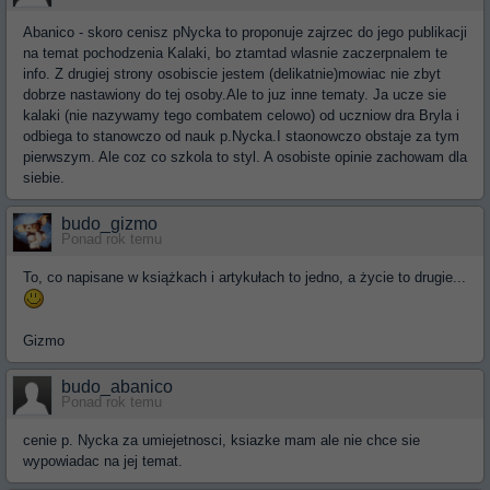
Abanico - skoro cenisz pNycka to proponuje zajrzec do jego publikacji
na temat pochodzenia Kalaki, bo ztamtad wlasnie zaczerpnalem te
info. Z drugiej strony osobiscie jestem (delikatnie)mowiac nie zbyt
dobrze nastawiony do tej osoby.Ale to juz inne tematy. Ja ucze sie
kalaki (nie nazywamy tego combatem celowo) od uczniow dra Bryla i
odbiega to stanowczo od nauk p.Nycka.I staonowczo obstaje za tym
pierwszym. Ale coz co szkola to styl. A osobiste opinie zachowam dla
siebie.
budo_gizmo
Ponad rok temu
To, co napisane w książkach i artykułach to jedno, a życie to drugie...
Gizmo
budo_abanico
Ponad rok temu
cenie p. Nycka za umiejetnosci, ksiazke mam ale nie chce sie
wypowiadac na jej temat.