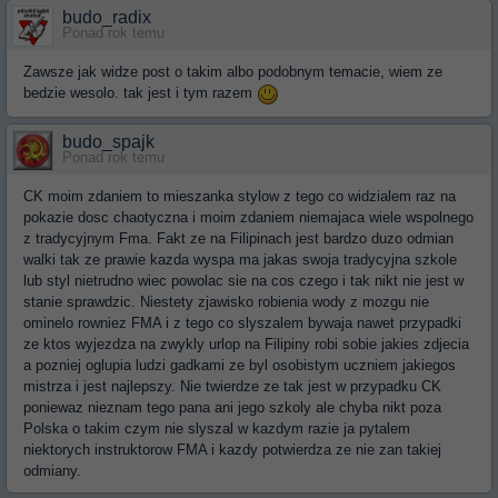
budo_radix
Ponad rok temu
Zawsze jak widze post o takim albo podobnym temacie, wiem ze
bedzie wesolo. tak jest i tym razem
budo_spajk
Ponad rok temu
CK moim zdaniem to mieszanka stylow z tego co widzialem raz na
pokazie dosc chaotyczna i moim zdaniem niemajaca wiele wspolnego
z tradycyjnym Fma. Fakt ze na Filipinach jest bardzo duzo odmian
walki tak ze prawie kazda wyspa ma jakas swoja tradycyjna szkole
lub styl nietrudno wiec powolac sie na cos czego i tak nikt nie jest w
stanie sprawdzic. Niestety zjawisko robienia wody z mozgu nie
ominelo rowniez FMA i z tego co slyszalem bywaja nawet przypadki
ze ktos wyjezdza na zwykly urlop na Filipiny robi sobie jakies zdjecia
a pozniej oglupia ludzi gadkami ze byl osobistym uczniem jakiegos
mistrza i jest najlepszy. Nie twierdze ze tak jest w przypadku CK
poniewaz nieznam tego pana ani jego szkoly ale chyba nikt poza
Polska o takim czym nie slyszal w kazdym razie ja pytalem
niektorych instruktorow FMA i kazdy potwierdza ze nie zan takiej
odmiany.