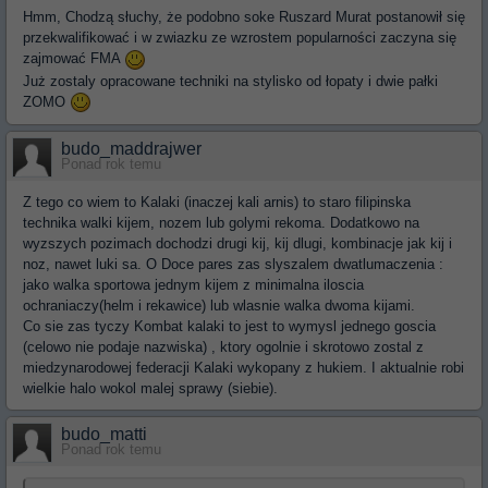
Hmm, Chodzą słuchy, że podobno soke Ruszard Murat postanowił się
przekwalifikować i w zwiazku ze wzrostem popularności zaczyna się
zajmować FMA
Już zostaly opracowane techniki na stylisko od łopaty i dwie pałki
ZOMO
budo_maddrajwer
Ponad rok temu
Z tego co wiem to Kalaki (inaczej kali arnis) to staro filipinska
technika walki kijem, nozem lub golymi rekoma. Dodatkowo na
wyzszych pozimach dochodzi drugi kij, kij dlugi, kombinacje jak kij i
noz, nawet luki sa. O Doce pares zas slyszalem dwatlumaczenia :
jako walka sportowa jednym kijem z minimalna iloscia
ochraniaczy(helm i rekawice) lub wlasnie walka dwoma kijami.
Co sie zas tyczy Kombat kalaki to jest to wymysl jednego goscia
(celowo nie podaje nazwiska) , ktory ogolnie i skrotowo zostal z
miedzynarodowej federacji Kalaki wykopany z hukiem. I aktualnie robi
wielkie halo wokol malej sprawy (siebie).
budo_matti
Ponad rok temu