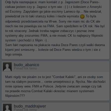
Odp byla nastepujaca: mam kontakt z p. Jagoszem (Doce Pares-
ciekaw jestem czy p. Jagosz o tym wie :-) ) i z kolesiem z Ameryki
od Escrimy. Zapytalem go jakie escrimy Lameco itp... Nie wiedział,
powiedział ze to taki starszy koles i niezle wymiata
To byla
odpowiedz przedstawiciela na W-we. Sorry nie mam nic do CK ale
niech nie nie powoluja sie na FMA. Sam spedziłem w CK rok. Nie byl
to rok stracony. Jednak trzeba najpier zobaczyc i poznac inne
systemy aby zrozumiec FMA, a nie mowic CK to najlepszy filipinski
system i pochodzi z filipin :-) .
Sam fakt napisania na plakacie nauka Doce Pares czyli walki dwoma
kijami jest smieszny... kolesie od Doce Pares wiedza o tym i sie z
tego smieja.
budo_abanico
Ponad rok temu
Matti nigdy nie pisalm ze to jest "Combat Kaleki", ani ze osoby som
tam na slabym poziomie... cenie umiejetnosci p. Nycka. Nie obchodzi
mnie sprawy wew. FMA w Polsce. Jedynie zwracam uwage czy tak
na prawde mozna Combat Kalaki okreslac mianem systemem
filipinskim???
budo_maddrajwer
Ponad rok temu