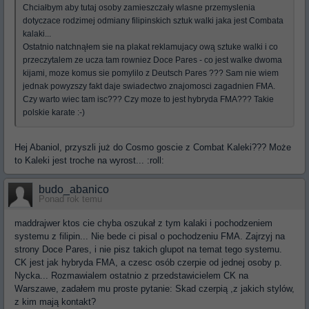
Chciałbym aby tutaj osoby zamieszczały wlasne przemyslenia
dotyczace rodzimej odmiany filipinskich sztuk walki jaka jest Combata
kalaki...
Ostatnio natchnąłem sie na plakat reklamujacy ową sztuke walki i co
przeczytalem ze ucza tam rowniez Doce Pares - co jest walke dwoma
kijami, moze komus sie pomylilo z Deutsch Pares ??? Sam nie wiem
jednak powyzszy fakt daje swiadectwo znajomosci zagadnien FMA.
Czy warto wiec tam isc??? Czy moze to jest hybryda FMA??? Takie
polskie karate :-)
Hej Abaniol, przyszli już do Cosmo goscie z Combat Kaleki??? Może
to Kaleki jest troche na wyrost... :roll:
budo_abanico
Ponad rok temu
maddrajwer ktos cie chyba oszukał z tym kalaki i pochodzeniem
systemu z filipin... Nie bede ci pisal o pochodzeniu FMA. Zajrzyj na
strony Doce Pares, i nie pisz takich glupot na temat tego systemu.
CK jest jak hybryda FMA, a czesc osób czerpie od jednej osoby p.
Nycka... Rozmawialem ostatnio z przedstawicielem CK na
Warszawe, zadałem mu proste pytanie: Skad czerpią ,z jakich stylów,
z kim mają kontakt?