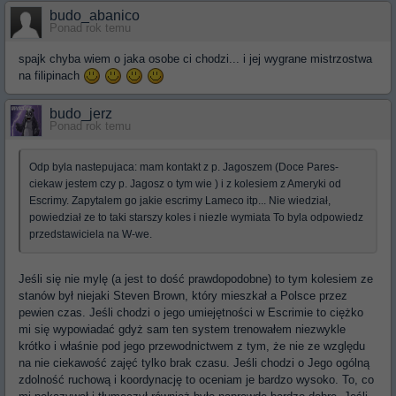
budo_abanico
Ponad rok temu
spajk chyba wiem o jaka osobe ci chodzi... i jej wygrane mistrzostwa
na filipinach
budo_jerz
Ponad rok temu
Odp byla nastepujaca: mam kontakt z p. Jagoszem (Doce Pares-
ciekaw jestem czy p. Jagosz o tym wie ) i z kolesiem z Ameryki od
Escrimy. Zapytalem go jakie escrimy Lameco itp... Nie wiedział,
powiedział ze to taki starszy koles i niezle wymiata To byla odpowiedz
przedstawiciela na W-we.
Jeśli się nie mylę (a jest to dość prawdopodobne) to tym kolesiem ze
stanów był niejaki Steven Brown, który mieszkał a Polsce przez
pewien czas. Jeśli chodzi o jego umiejętności w Escrimie to ciężko
mi się wypowiadać gdyż sam ten system trenowałem niezwykle
krótko i właśnie pod jego przewodnictwem z tym, że nie ze względu
na nie ciekawość zajęć tylko brak czasu. Jeśli chodzi o Jego ogólną
zdolność ruchową i koordynację to oceniam je bardzo wysoko. To, co