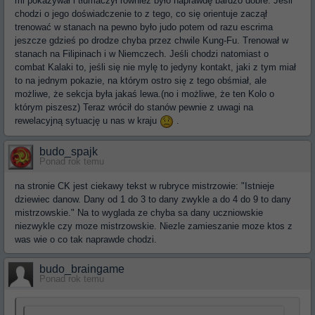
mi pokazywał i tłumaczył również było naprawdę bardzo dobre. Jeśli
chodzi o jego doświadczenie to z tego, co się orientuje zaczął
trenować w stanach na pewno było judo potem od razu escrima
jeszcze gdzieś po drodze chyba przez chwile Kung-Fu. Trenował w
stanach na Filipinach i w Niemczech. Jeśli chodzi natomiast o
combat Kalaki to, jeśli się nie mylę to jedyny kontakt, jaki z tym miał
to na jednym pokazie, na którym ostro się z tego obśmiał, ale
możliwe, że sekcja była jakaś lewa.(no i możliwe, że ten Kolo o
którym piszesz) Teraz wrócił do stanów pewnie z uwagi na
rewelacyjną sytuację u nas w kraju
.
budo_spajk
Ponad rok temu
na stronie CK jest ciekawy tekst w rubryce mistrzowie: "Istnieje
dziewiec danow. Dany od 1 do 3 to dany zwykle a do 4 do 9 to dany
mistrzowskie." Na to wyglada ze chyba sa dany uczniowskie
niezwykle czy moze mistrzowskie. Niezle zamieszanie moze ktos z
was wie o co tak naprawde chodzi.
budo_braingame
Ponad rok temu