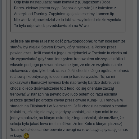
Odp byla nastepujaca: mam kontakt z p. Jagoszem (Doce
Pares- ciekaw jestem czy p. Jagosz o tym wie ) i z kolesiem z
Ameryki od Escrimy. Zapytalem go jakie escrimy Lameco itp...
Nie wiedział, powiedział ze to taki starszy koles i niezle wymiata
To byla odpowiedz przedstawiciela na W-we.
Jeśli się nie mylę (a jest to dość prawdopodobne) to tym kolesiem ze
stanów był niejaki Steven Brown, który mieszkał a Polsce przez
pewien czas. Jeśli chodzi o jego umiejętności w Escrimie to ciężko mi
się wypowiadać gdyż sam ten system trenowałem niezwykle krótko i
właśnie pod jego przewodnictwem z tym, że nie ze względu na nie
ciekawość zajęć tylko brak czasu. Jeśli chodzi o Jego ogólną zdolność
ruchową i koordynację to oceniam je bardzo wysoko. To, co mi
pokazywał i tłumaczył również było naprawdę bardzo dobre. Jeśli
chodzi o jego doświadczenie to z tego, co się orientuje zaczął
trenować w stanach na pewno było judo potem od razu escrima
jeszcze gdzieś po drodze chyba przez chwile Kung-Fu. Trenował w
stanach na Filipinach i w Niemczech. Jeśli chodzi natomiast o combat
Kalaki to, jeśli się nie mylę to jedyny kontakt, jaki z tym miał to na
jednym pokazie, na którym ostro się z tego obśmiał, ale możliwe, że
sekcja była jakaś lewa.(no i możliwe, że ten Kolo o którym piszesz)
Teraz wrócił do stanów pewnie z uwagi na rewelacyjną sytuację u nas
w kraju
.