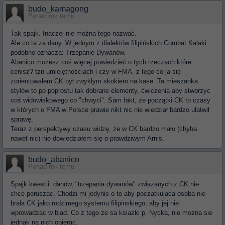
budo_kamagong
Ponad rok temu
Tak spajk. Inaczej nie można tego nazwać.
Ale co ta za dany. W jednym z dialektów filipińskich Combat Kalaki
podobno oznacza: Trzepanie Dywanów.
Abanico możesz coś więcej powiedzieć o tych rzeczach które
cenisz? tzn umiejętnościach i czy w FMA. z tego co ja się
zorientowałem CK był zwykłym skokiem na kase. Ta mieszanka
stylów to po poprostu tak dobrane elementy, ćwiczenia aby stworzyc
coś widowiskowego co "chwyci". Sam fakt, że początki CK to czasy
w których o FMA w Polsce prawie nikt nic nie wiedział bardzo ułatwił
sprawę.
Teraz z perspektywy czasu widzę, że w CK bardzo mało (chyba
nawet nic) nie dowiedziałem się o prawdziwym Arnis.
budo_abanico
Ponad rok temu
Spajk kwestii: danów, "trzepania dywanów" zwiazanych z CK nie
chce poruszac. Chodzi mi jedynie o to aby poczatkujaca osoba nie
brala CK jako rodzimego systemu filipinskiego, aby jej nie
wprowadzac w blad. Co z tego ze sa ksiazki p. Nycka, nie mozna sie
jednak na nich opierac.