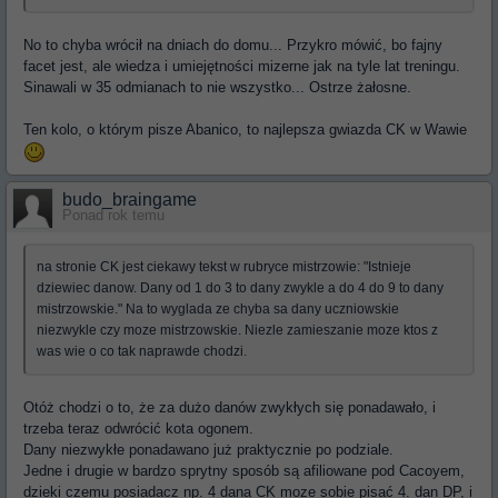
No to chyba wrócił na dniach do domu... Przykro mówić, bo fajny
facet jest, ale wiedza i umiejętności mizerne jak na tyle lat treningu.
Sinawali w 35 odmianach to nie wszystko... Ostrze żałosne.
Ten kolo, o którym pisze Abanico, to najlepsza gwiazda CK w Wawie
budo_braingame
Ponad rok temu
na stronie CK jest ciekawy tekst w rubryce mistrzowie: "Istnieje
dziewiec danow. Dany od 1 do 3 to dany zwykle a do 4 do 9 to dany
mistrzowskie." Na to wyglada ze chyba sa dany uczniowskie
niezwykle czy moze mistrzowskie. Niezle zamieszanie moze ktos z
was wie o co tak naprawde chodzi.
Otóż chodzi o to, że za dużo danów zwykłych się ponadawało, i
trzeba teraz odwrócić kota ogonem.
Dany niezwykłe ponadawano już praktycznie po podziale.
Jedne i drugie w bardzo sprytny sposób są afiliowane pod Cacoyem,
dzieki czemu posiadacz np. 4 dana CK moze sobie pisać 4. dan DP, i