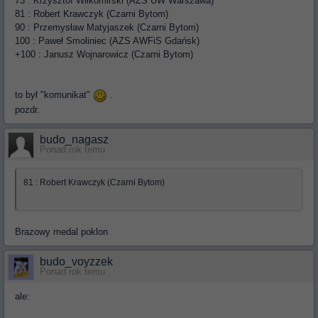
73 : Krzysztof Wiłkomirski (AZS UW Warszawa)
81 : Robert Krawczyk (Czarni Bytom)
90 : Przemysław Matyjaszek (Czarni Bytom)
100 : Paweł Smoliniec (AZS AWFiS Gdańsk)
+100 : Janusz Wojnarowicz (Czarni Bytom)
to był "komunikat"
.
pozdr.
budo_nagasz
Ponad rok temu
81 : Robert Krawczyk (Czarni Bytom)
Brazowy medal poklon
budo_voyzzek
Ponad rok temu
ale: