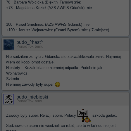
78 : Barbara Wójcicka (Błękitni Tarnów) :nie:
+78 : Magdalena Kozioł (AZS AWFiS Gdańsk) :nie:
100 : Paweł Smoliniec (AZS AWFiS Gdańsk) :nie:
+100 : Janusz Wojnarowicz (Czarni Bytom) :nie: ( 7-miejsce)
budo_^hast^
Ponad rok temu
Nie sadzilem ze tylu z Gdanska sie zakwalifikowalo :wink: Najmniej
wiem od kogo lomot dostaje.
Niestety... Kozak bila sie niemniej odpadla. Podobnie jak
Wojnarowicz.
Szkoda....
Niemniej zawody byly super
budo_niebieski
Ponad rok temu
Zawody były super. Relacji sporo. Polacy
szkoda gadać.
Sędziowie czasem nie wiedzieli co robić, ale to w ko`ncu nie jest