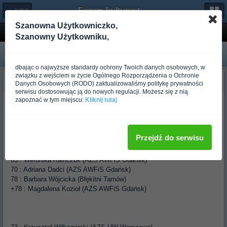
Forum-kulturystyka.pl
← JUDO
Szanowna Użytkowniczko,
Osaka
Szanowny Użytkowniku,
dbając o najwyższe standardy ochrony Twoich danych osobowych, w
związku z wejściem w życie Ogólnego Rozporządzenia o Ochronie
budo_voyzzek
Danych Osobowych (RODO) zaktualizowaliśmy politykę prywatności
Ponad rok temu
serwisu dostosowując ją do nowych regulacji. Możesz się z nią
zapoznać w tym miejscu:
Kliknij tutaj
Od 10.09 do 14.09.2003 r. Osaka - Mistrzostwa Świata w Judo.
Jadą:
Przejdź do serwisu
48 : Anna Żemła-Krajewska (Koka Jastrzębie)
52 : Barbara Bukowska (MKS Czechowice-Dziedzice)
63 : Weronika Raińczuk (AZS AWFiS Gdańsk)
70 : Adriana Dadci (AZS AWFiS Gdańsk)
78 : Barbara Wójcicka (Błękitni Tarnów)
+78 : Magdalena Kozioł (AZS AWFiS Gdańsk)