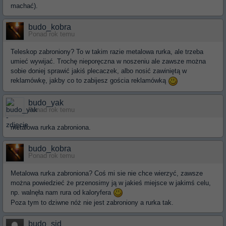
machać).
budo_kobra
Ponad rok temu
Teleskop zabroniony? To w takim razie metalowa rurka, ale trzeba
umieć wywijać. Trochę nieporęczna w noszeniu ale zawsze można
sobie doniej sprawić jakiś plecaczek, albo nosić zawiniętą w
reklamówkę, jakby co to zabijesz gościa reklamówką
budo_yak
Ponad rok temu
metalowa rurka zabroniona.
budo_kobra
Ponad rok temu
Metalowa rurka zabroniona? Coś mi sie nie chce wierzyć, zawsze
można powiedzieć że przenosimy ją w jakieś miejsce w jakimś celu,
np. walnęła nam rura od kaloryfera
Poza tym to dziwne nóż nie jest zabroniony a rurka tak.
budo_sid