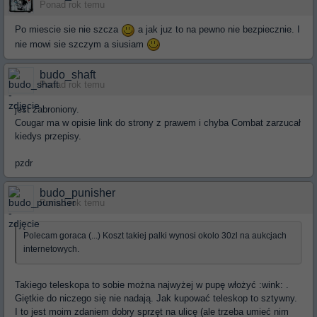
Ponad rok temu
Po miescie sie nie szcza
a jak juz to na pewno nie bezpiecznie. I
nie mowi sie szczym a siusiam
budo_shaft
Ponad rok temu
jest zabroniony.
Cougar ma w opisie link do strony z prawem i chyba Combat zarzucał
kiedys przepisy.
pzdr
budo_punisher
Ponad rok temu
Polecam goraca (...) Koszt takiej palki wynosi okolo 30zl na aukcjach
internetowych.
Takiego teleskopa to sobie można najwyżej w pupę włożyć :wink: .
Giętkie do niczego się nie nadają. Jak kupować teleskop to sztywny.
I to jest moim zdaniem dobry sprzęt na ulicę (ale trzeba umieć nim