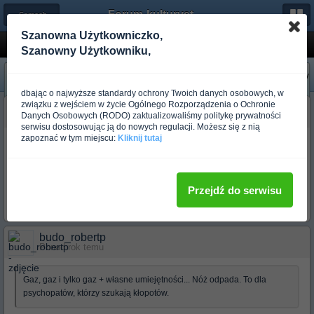
Forum-kulturystyka.pl
← Samoobrona
Szanowna Użytkowniczko,
z czym bezpiecznie po miescie
Szanowny Użytkowniku,
«
Następny
Poprzedni
»
dbając o najwyższe standardy ochrony Twoich danych osobowych, w
związku z wejściem w życie Ogólnego Rozporządzenia o Ochronie
budo_brave heart
Danych Osobowych (RODO) zaktualizowaliśmy politykę prywatności
Ponad rok temu
serwisu dostosowując ją do nowych regulacji. Możesz się z nią
zapoznać w tym miejscu:
Kliknij tutaj
Sid nie nazywaj mnie psychopatą, ja nie chodzę i nie zabijam ludzi
bez przyczyny, ale jesli...(patrz mój poprzedni post) zrobie to bez
wahania.
Oznacza to tylko to ze chcę zyć i byc bezpieczny a dresy badz inni
Przejdź do serwisu
klienci szukający ofiar powinni wiedziec ze i dla nich moze to sie zle
skonczyc(czytaj tragicznie).
budo_robertp
Ponad rok temu
Gaz, gaz i tylko gaz + własne umiejętności... Nóż odpada. To dla
psychopatów, którzy szukają kłopotów.