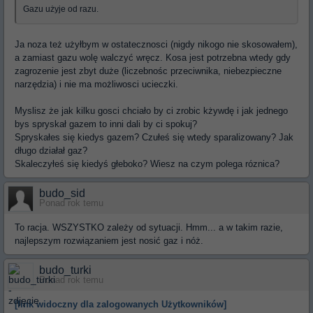
Gazu użyje od razu.
Ja noza też użyłbym w ostatecznosci (nigdy nikogo nie skosowałem),
a zamiast gazu wolę walczyć wręcz. Kosa jest potrzebna wtedy gdy
zagrozenie jest zbyt duże (liczebnośc przeciwnika, niebezpieczne
narzędzia) i nie ma możliwosci ucieczki.
Myslisz że jak kilku gosci chciało by ci zrobic kżywdę i jak jednego
bys spryskał gazem to inni dali by ci spokuj?
Spryskałes się kiedys gazem? Czułeś się wtedy sparalizowany? Jak
długo działał gaz?
Skaleczyłeś się kiedyś głeboko? Wiesz na czym polega róznica?
budo_sid
Ponad rok temu
To racja. WSZYSTKO zależy od sytuacji. Hmm... a w takim razie,
najlepszym rozwiązaniem jest nosić gaz i nóż.
budo_turki
Ponad rok temu
[link widoczny dla zalogowanych Użytkowników]