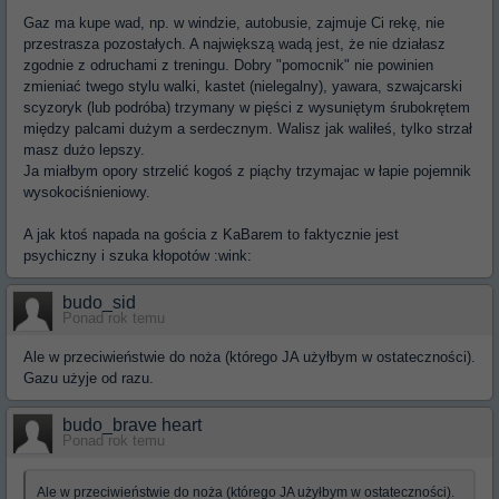
Gaz ma kupe wad, np. w windzie, autobusie, zajmuje Ci rekę, nie
przestrasza pozostałych. A największą wadą jest, że nie działasz
zgodnie z odruchami z treningu. Dobry "pomocnik" nie powinien
zmieniać twego stylu walki, kastet (nielegalny), yawara, szwajcarski
scyzoryk (lub podróba) trzymany w pięści z wysuniętym śrubokrętem
między palcami dużym a serdecznym. Walisz jak waliłeś, tylko strzał
masz dużo lepszy.
Ja miałbym opory strzelić kogoś z piąchy trzymajac w łapie pojemnik
wysokociśnieniowy.
A jak ktoś napada na gościa z KaBarem to faktycznie jest
psychiczny i szuka kłopotów :wink:
budo_sid
Ponad rok temu
Ale w przeciwieństwie do noża (którego JA użyłbym w ostateczności).
Gazu użyje od razu.
budo_brave heart
Ponad rok temu
Ale w przeciwieństwie do noża (którego JA użyłbym w ostateczności).