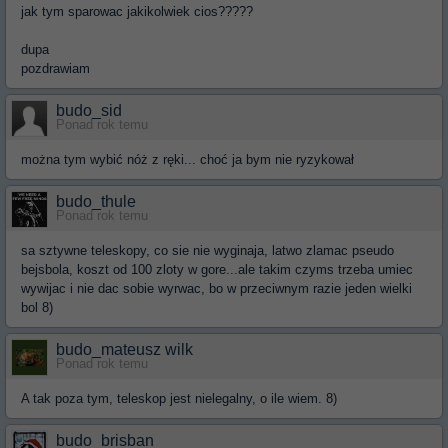
jak tym sparowac jakikolwiek cios?????
dupa
pozdrawiam
budo_sid
Ponad rok temu
można tym wybić nóż z ręki... choć ja bym nie ryzykował
budo_thule
Ponad rok temu
sa sztywne teleskopy, co sie nie wyginaja, latwo zlamac pseudo
bejsbola, koszt od 100 zloty w gore...ale takim czyms trzeba umiec
wywijac i nie dac sobie wyrwac, bo w przeciwnym razie jeden wielki
bol 8)
budo_mateusz wilk
Ponad rok temu
A tak poza tym, teleskop jest nielegalny, o ile wiem. 8)
budo_brisban