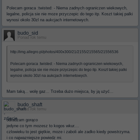
Polecam goraca :twisted: - Niema zadnych ograniczen wiekowych,
legalne, policja sie nie moze przyczepic do tego itp. Koszt takiej palki
wynosi okolo 30zl na aukcjach internetowych.
budo_sid
Ponad rok temu
http://img.allegro.pl/photos/400x300/21/2155/215565/21556536
Polecam goraca :twisted: - Niema zadnych ograniczen wiekowych,
legalne, policja sie nie moze przyczepic do tego itp. Koszt takiej palki
wynosi okolo 30zl na aukcjach internetowych.
Mam taką... wolę gaz... Trzeba dużo miejsca, by ją użyć...
budo_shaft
Ponad rok temu
odradzam gorąco
jedyne co tym mozesz to kogos wkur....
czlowieku to jest giętkie, moze i zaboli ale zadko kiedy powstrzyma.
i co najwazniejsze powiedz mi.