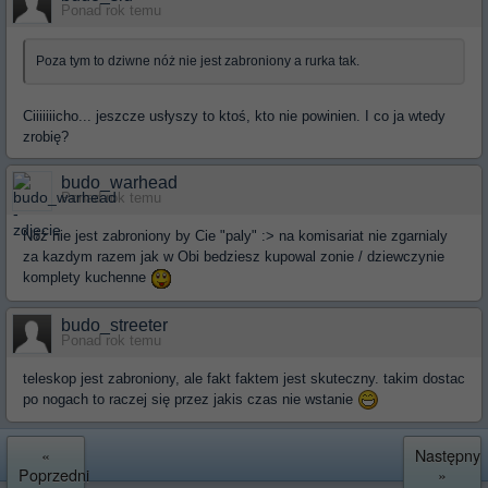
Ponad rok temu
Poza tym to dziwne nóż nie jest zabroniony a rurka tak.
Ciiiiiiicho... jeszcze usłyszy to ktoś, kto nie powinien. I co ja wtedy
zrobię?
budo_warhead
Ponad rok temu
Nóż nie jest zabroniony by Cie "paly" :> na komisariat nie zgarnialy
za kazdym razem jak w Obi bedziesz kupowal zonie / dziewczynie
komplety kuchenne
budo_streeter
Ponad rok temu
teleskop jest zabroniony, ale fakt faktem jest skuteczny. takim dostac
po nogach to raczej się przez jakis czas nie wstanie
«
Następny
Poprzedni
»