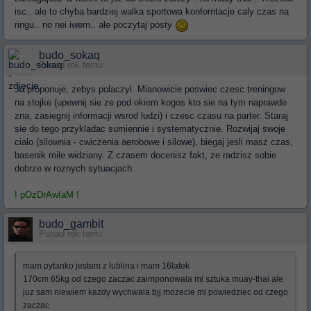
isc.. ale to chyba bardziej walka sportowa konforntacje caly czas na
ringu.. no nei iwem.. ale poczytaj posty
budo_sokaq
Ponad rok temu
Ja proponuje, zebys polaczyl. Mianowicie poswiec czesc treningow
na stojke (upewnij sie ze pod okiem kogos kto sie na tym naprawde
zna, zasiegnij informacji wsrod ludzi) i czesc czasu na parter. Staraj
sie do tego przykladac sumiennie i systematycznie. Rozwijaj swoje
cialo (silownia - cwiczenia aerobowe i silowe), biegaj jesli masz czas,
basenik mile widziany. Z czasem docenisz fakt, ze radzisz sobie
dobrze w roznych sytuacjach.
! pOzDrAwIaM !
budo_gambit
Ponad rok temu
mam pytanko jestem z lublina i mam 16latek
170cm 65kg od czego zaczac zaimponowala mi sztuka muay-thai ale
juz sam niewiem kazdy wychwala bjj mozecie mi powiedziec od czego
zaczac