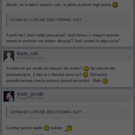
Mysle, ze w takim samym celu, w jakim ja pisze tego posta
CHYBA W 2 LATA SIE ZDECYDOWAL JUZ?
A jesli nie? Jesli nadal poszukuje? Jesli ktorys z nowych postow
wreszcie pomoze mu podjac decyzje? Jesli zmieni to jego zycie?
budo_rabi
Ponad rok temu
A moze on juz umarl ze starosci ten koles?
No wezcie nie
przesadzajcie, 2 lata to z deczka duzo co?
Zdziwiony
ponadczasowa checia pomocy ponad wszystko - Rabi
budo_jacatb
Ponad rok temu
CHYBA W 2 LATA SIE ZDECYDOWAL JUZ?
Combat jesteś wielki
poklon