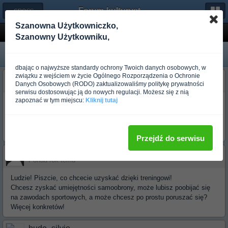
Forum-kulturystyka.pl
← CROSS-BUDO
Szanowna Użytkowniczko,
od czego zaczac????
Szanowny Użytkowniku,
dbając o najwyższe standardy ochrony Twoich danych osobowych, w
związku z wejściem w życie Ogólnego Rozporządzenia o Ochronie
budo_undue
Danych Osobowych (RODO) zaktualizowaliśmy politykę prywatności
Ponad rok temu
serwisu dostosowując ją do nowych regulacji. Możesz się z nią
zapoznać w tym miejscu:
Kliknij tutaj
mam pytanko jestem z lublina i mam 16latek
170cm 65kg od czego zaczac zaimponowala mi sztuka muay-thai ale
juz sam niewiem kazdy wychwala bjj mozecie mi powiedziec od
czego zaczac i pokolei etapami zmieniac sztuki lub polaczyc??
Przejdź do serwisu
budo_slaszysz
Ponad rok temu
Ludzie! Piszcie, co chcecie uzyskać dzięki treningowi!
Chcesz zyskać umiejętności samoobrony, może lubisz poobijać się
na zawodach sportowych, a może chcesz po prostu poruszać się?
Więcej konkretów!