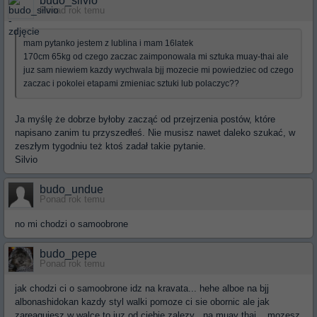
budo_silvio
Ponad rok temu
mam pytanko jestem z lublina i mam 16latek
170cm 65kg od czego zaczac zaimponowala mi sztuka muay-thai ale
juz sam niewiem kazdy wychwala bjj mozecie mi powiedziec od czego
zaczac i pokolei etapami zmieniac sztuki lub polaczyc??
Ja myślę że dobrze byłoby zacząć od przejrzenia postów, które
napisano zanim tu przyszedłeś. Nie musisz nawet daleko szukać, w
zeszłym tygodniu też ktoś zadał takie pytanie.
Silvio
budo_undue
Ponad rok temu
no mi chodzi o samoobrone
budo_pepe
Ponad rok temu
jak chodzi ci o samoobrone idz na kravata... hehe alboe na bjj
albonashidokan kazdy styl walki pomoze ci sie obornic ale jak
zareagujesz w walce to juz od ciebie zalezy ..na muay thai .. mozesz