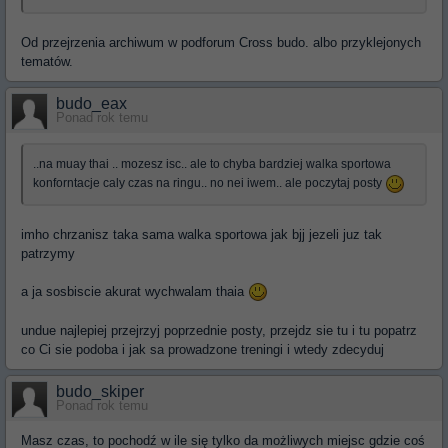
Od przejrzenia archiwum w podforum Cross budo. albo przyklejonych
tematów.
budo_eax
Ponad rok temu
..na muay thai .. mozesz isc.. ale to chyba bardziej walka sportowa
konforntacje caly czas na ringu.. no nei iwem.. ale poczytaj posty
imho chrzanisz taka sama walka sportowa jak bjj jezeli juz tak
patrzymy
a ja sosbiscie akurat wychwalam thaia
undue najlepiej przejrzyj poprzednie posty, przejdz sie tu i tu popatrz
co Ci sie podoba i jak sa prowadzone treningi i wtedy zdecyduj
budo_skiper
Ponad rok temu
Masz czas, to pochodź w ile się tylko da możliwych miejsc gdzie coś