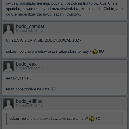
ćwiczą, pooglądaj treningi, popytaj troszkę instruktorów. Coś Ci się
spodoba, pewne rzeczy od razu stwierdzisz, że nie są dla Ciebie, a to
co Cie najbardziej zachwyci zacznij ćwiczyć.
budo_combat
Ponad rok temu
CHYBA W 2 LATA SIE ZDECYDOWAL JUZ?
sokaq - po cholere odświeżasz takie stare tematy?
8O
budo_eax
Ponad rok temu
ee faktycznie...
teraz popatrzylem na date 8O
budo_elfilipo
Ponad rok temu
sokaq - po cholere odświeżasz takie stare tematy?
8O