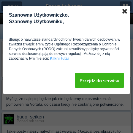
Forum-kulturystyka.pl
← KARATE
Szanowna Użytkowniczko,
Znikajacy topic
Szanowny Użytkowniku,
Zablokowany
dbając o najwyższe standardy ochrony Twoich danych osobowych, w
związku z wejściem w życie Ogólnego Rozporządzenia o Ochronie
budo_wesley
Danych Osobowych (RODO) zaktualizowaliśmy politykę prywatności
Ponad rok temu
serwisu dostosowując ją do nowych regulacji. Możesz się z nią
zapoznać w tym miejscu:
Kliknij tutaj
Witam
Gdzie sie podzialo zapytanie Gozdala, odnosnie pewnej wypowiedzi
na sfd?
Przejdź do serwisu
budo_jarek
Ponad rok temu
Myślę, że najlepiej będzie jak nie będziemy rozprzestrzeniać
pomówień na Vortalu, do czasu kiedy nie zostaną one potwierdzone.
budo_seiken
Ponad rok temu
Takie posty nalezy natychmiast wywalac ( Gozdal bez obrazy) , to