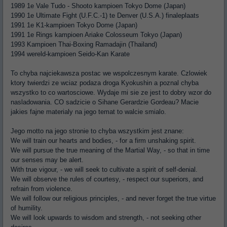
1989 1e Vale Tudo - Shooto kampioen Tokyo Dome (Japan)
1990 1e Ultimate Fight (U.F.C.-1) te Denver (U.S.A.) finaleplaats
1991 1e K1-kampioen Tokyo Dome (Japan)
1991 1e Rings kampioen Ariake Colosseum Tokyo (Japan)
1993 Kampioen Thai-Boxing Ramadajin (Thailand)
1994 wereld-kampioen Seido-Kan Karate
To chyba najciekawsza postac we wspolczesnym karate. Czlowiek
ktory twierdzi ze wciaz podaza droga Kyokushin a poznal chyba
wszystko to co wartosciowe. Wydaje mi sie ze jest to dobry wzor do
nasladowania. CO sadzicie o Sihane Gerardzie Gordeau? Macie
jakies fajne materialy na jego temat to walcie smialo.
Jego motto na jego stronie to chyba wszystkim jest znane:
We will train our hearts and bodies, - for a firm unshaking spirit.
We will pursue the true meaning of the Martial Way, - so that in time
our senses may be alert.
With true vigour, - we will seek to cultivate a spirit of self-denial.
We will observe the rules of courtesy, - respect our superiors, and
refrain from violence.
We will follow our religious principles, - and never forget the true virtue
of humility.
We will look upwards to wisdom and strength, - not seeking other