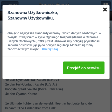
Forum-kulturystyka.pl
← KARATE
Szanowna Użytkowniczko,
Sihan Gererd Gordeau nasza duma
Szanowny Użytkowniku,
«
Następny
Poprzedni
»
dbając o najwyższe standardy ochrony Twoich danych osobowych, w
związku z wejściem w życie Ogólnego Rozporządzenia o Ochronie
budo_piotrek_123
Danych Osobowych (RODO) zaktualizowaliśmy politykę prywatności
Ponad rok temu
serwisu dostosowując ją do nowych regulacji. Możesz się z nią
zapoznać w tym miejscu:
Kliknij tutaj
Shihan Gerard Gordeau
Przejdź do serwisu
8e dan Kyokushinkai Karate (Budo-Kaikan)
4e dan Kyokushinkai Karate (N.K.A.)
2e dan Full-Contact Karate (U.S.A.)
hoogste graad Savate (Boxe Francaise)
4e dan Oyama Karate
1e Ultimate fighter van de wereld. Heeft in het buitenland de
bijnaam:”The Undertaker from Hell”.