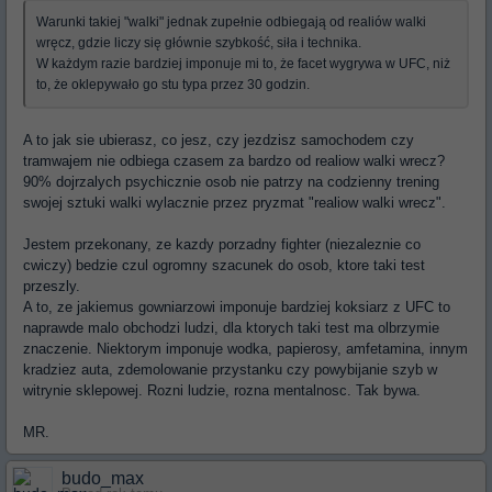
Warunki takiej "walki" jednak zupełnie odbiegają od realiów walki
wręcz, gdzie liczy się głównie szybkość, siła i technika.
W każdym razie bardziej imponuje mi to, że facet wygrywa w UFC, niż
to, że oklepywało go stu typa przez 30 godzin.
A to jak sie ubierasz, co jesz, czy jezdzisz samochodem czy
tramwajem nie odbiega czasem za bardzo od realiow walki wrecz?
90% dojrzalych psychicznie osob nie patrzy na codzienny trening
swojej sztuki walki wylacznie przez pryzmat "realiow walki wrecz".
Jestem przekonany, ze kazdy porzadny fighter (niezaleznie co
cwiczy) bedzie czul ogromny szacunek do osob, ktore taki test
przeszly.
A to, ze jakiemus gowniarzowi imponuje bardziej koksiarz z UFC to
naprawde malo obchodzi ludzi, dla ktorych taki test ma olbrzymie
znaczenie. Niektorym imponuje wodka, papierosy, amfetamina, innym
kradziez auta, zdemolowanie przystanku czy powybijanie szyb w
witrynie sklepowej. Rozni ludzie, rozna mentalnosc. Tak bywa.
MR.
budo_max