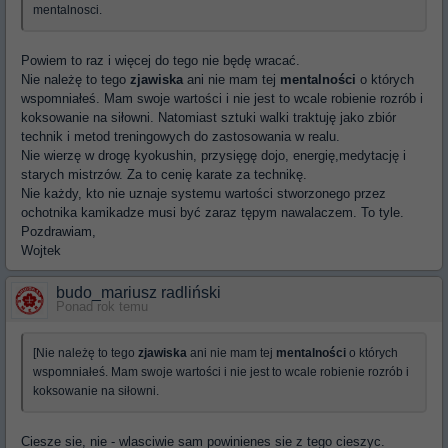
mentalnosci.
Powiem to raz i więcej do tego nie będę wracać.
Nie należę to tego
zjawiska
ani nie mam tej
mentalności
o których
wspomniałeś. Mam swoje wartości i nie jest to wcale robienie rozrób i
koksowanie na siłowni. Natomiast sztuki walki traktuję jako zbiór
technik i metod treningowych do zastosowania w realu.
Nie wierzę w drogę kyokushin, przysięgę dojo, energię,medytację i
starych mistrzów. Za to cenię karate za technikę.
Nie każdy, kto nie uznaje systemu wartości stworzonego przez
ochotnika kamikadze musi być zaraz tępym nawalaczem. To tyle.
Pozdrawiam,
Wojtek
budo_mariusz radliński
Ponad rok temu
[Nie należę to tego
zjawiska
ani nie mam tej
mentalności
o których
wspomniałeś. Mam swoje wartości i nie jest to wcale robienie rozrób i
koksowanie na siłowni.
Ciesze sie, nie - wlasciwie sam powinienes sie z tego cieszyc.