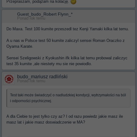
Przepraszam, podążam na kolację.
Guest_budo_Robert Flynn_*
Ponad rok temu
Do Maxa. Test 100 kumite przeszedl tez Kenji Yamaki kilka lat temu.
A u nas w Polsce test 50 kumite zaliczyl sensei Roman Oraczko z
Oyama Karate.
Sensei Szeligowski z Kyokushin ifk kilka lat temu probowal zaliczyc
test 35 kumite ,ale niestety mu sie nie powiodlo.
budo_mariusz radliński
Ponad rok temu
Test taki może świadczyć o nadludzkiej kondycji, wytrzymałości na ból
i odporności psychicznej.
A dla Ciebie to jest tylko czy az? I od razu powiedz jakie masz ile
masz lat i jakie masz doswiadczenie w MA?