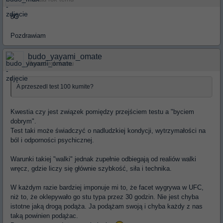
8O
Pozdrawiam
budo_yayami_omate
Ponad rok temu
A przeszedl test 100 kumite?
Kwestia czy jest związek pomiędzy przejściem testu a "byciem
dobrym".
Test taki może świadczyć o nadludzkiej kondycji, wytrzymałości na
ból i odporności psychicznej.
Warunki takiej "walki" jednak zupełnie odbiegają od realiów walki
wręcz, gdzie liczy się głównie szybkość, siła i technika.
W każdym razie bardziej imponuje mi to, że facet wygrywa w UFC,
niż to, że oklepywało go stu typa przez 30 godzin. Nie jest chyba
istotne jaką drogą podąża. Ja podążam swoją i chyba każdy z nas
taką powinien podążac.