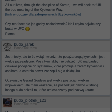
desires.
All our lives, through the discipline of Karate, - we will seek to fulfil
the true meaning of the Kyokushin Way.
[link widoczny dla zalogowanych Użytkowników]
Czy ten facet nie jed godny nasladowania? No i chyba najwiekszy
brutal w UFC
Piotrek
budo_jarek
Ponad rok temu
Jest niezły, ale to że wciąż twierdzi, że podąża drogą kyokushin jest
wielce przesadzone. Poza tym jakby nie patrzeć IBK ma bardzo
ciekawe podejście do systemów, które promuje a zatem kyokushin i
ashihara, a ostatnio nawet zaczepili się o daidojuku.
Oczywiscie Gerard Gordeau jest wielką postacią i wielkim
wojownikiem, ale mam wrażenie, że poszedł już dawno w stronę
innego budo aniżeli to, które umieszczamy pod nazwą karate.
budo_piotrek_123
Ponad rok temu