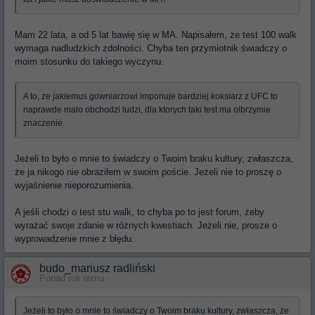
Mam 22 lata, a od 5 lat bawię się w MA. Napisałem, że test 100 walk
wymaga nadludzkich zdolności. Chyba ten przymiotnik świadczy o
moim stosunku do takiego wyczynu.
A to, ze jakiemus gowniarzowi imponuje bardziej koksiarz z UFC to
naprawde malo obchodzi ludzi, dla ktorych taki test ma olbrzymie
znaczenie.
Jeżeli to było o mnie to świadczy o Twoim braku kultury, zwłaszcza,
że ja nikogo nie obraziłem w swoim poście. Jeżeli nie to proszę o
wyjaśnienie nieporozumienia.
A jeśli chodzi o test stu walk, to chyba po to jest forum, żeby
wyrażać swoje zdanie w różnych kwestiach. Jeżeli nie, prosze o
wyprowadzenie mnie z błędu.
budo_mariusz radliński
Ponad rok temu
Jeżeli to było o mnie to świadczy o Twoim braku kultury, zwłaszcza, że