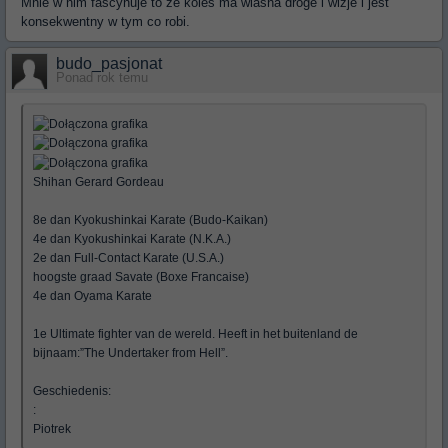
Mnie w nim fascynuje to ze koles ma wlasna droge i wizje i jest
konsekwentny w tym co robi.
budo_pasjonat
Ponad rok temu
Shihan Gerard Gordeau
8e dan Kyokushinkai Karate (Budo-Kaikan)
4e dan Kyokushinkai Karate (N.K.A.)
2e dan Full-Contact Karate (U.S.A.)
hoogste graad Savate (Boxe Francaise)
4e dan Oyama Karate
1e Ultimate fighter van de wereld. Heeft in het buitenland de
bijnaam:”The Undertaker from Hell”.
Geschiedenis:
:
Piotrek