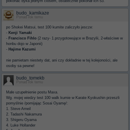
pokonać byka jednym ciosem, ostatecznie pokonał ich 53.
budo_kamikaze
Ponad rok temu
po Shokei Matsui, test 100 kumite zaliczyło jescze:
-
Kenji Yamaki
-
Francisco Fihlo
(2 razy- 1.przygotowujące w Brazylii, 2-właściwe w
honbu dojo w Japonii)
-
Hajime Kazumi
nie pamietam niestety dat, ani czy dokładnie w tej kolejoności, ale
osoby sa pewne!
budo_tomekb
Ponad rok temu
Małe uzupełnienie postu Maxa.
Wg. mojej wiedzy test 100 walk kumie w Karate Kyokushin przeszli
pomyślnie /pomijając Sosai Oyamę/:
1. Steve Arneil
2. Tadashi Nakamura
3. Shigeru Oyama
4. Luke Hollander