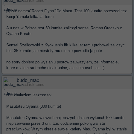
Ponad rok temu
[quote name="Robert Flynn"]Do Maxa. Test 100 kumite przeszedl tez
Kenji Yamaki kilka lat temu.
A u nas w Polsce test 50 kumite zaliczyl sensei Roman Oraczko z
Oyama Karate.
Sensei Szeligowski z Kyokushin ifk kilka lat temu probowal zaliczyc
test 35 kumite ,ale niestety mu sie nie powiodlo.[/quote
no sorry dopiero po wyslaniu postow zauwazylem, ze informacje,
ktore mialem sa troche nieaktualne, ale kilka osob jest :)
budo_max
Ponad rok temu
aha znalazlem jeszcze to:
Masutatsu Oyama (300 kumite)
Masutatsu Oyama w swych najlepszych dniach wykonał 100 kumite
nieprzerwanie przez 3 dni, tzn. codziennie pokonywał stu
przeciwników. W tym okresie swojej kariery Mas. Oyama był w stanie