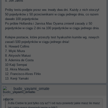
5. Jon Jarvis
Próby testu podjęte przez ww. trwały dwa dni. Każdy z nich stoczył
50 pojedynków z 50 przeciwnikami w ciągu jednego dnia, co razem
dawało 100 pojedynków.
Po próbie Hollandra i Jarvisa Mas Oyama zmienił zasady z 50
pojedynków w ciągu 2 dni na 100 pojedynków w ciągu jednego dnia.
Kolejne postacie, które przeszły test hyakushin kumite wg. nowych
zasad /100 pojedynków w ciągu jednego dnia/:
6. Howard Collins
7. Miyki Miura
8. Akiyoshi Matusi
9. Ademira de Costa
10 Kaiji Sempai
11. Akira Masuda
12. Francisco-Alves Fihlo
13. Kenji Yamaki
budo_yayami_omate
Ponad rok temu
A dla Ciebie to jest tylko czy az? I od razu powiedz jakie masz ile masz
lat i jakie masz doswiadczenie w MA?