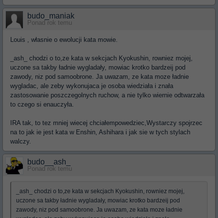
budo_maniak
Ponad rok temu
Louis , własnie o ewolucji kata mowie.
_ash_ chodzi o to,ze kata w sekcjach Kyokushin, rowniez mojej,
uczone sa takby ładnie wygladały, mowiac krotko bardzeij pod
zawody, niz pod samoobrone. Ja uwazam, ze kata moze ładnie
wygladac, ale zeby wykonujaca je osoba wiedziała i znała
zastosowanie poszczegolnych ruchow, a nie tylko wiernie odtwarzała
to czego si enauczyła.
IRA tak, to tez mniej wiecej chciałempowedziec,Wystarczy spojrzec
na to jak ie jest kata w Enshin, Ashihara i jak sie w tych stylach
walczy.
budo__ash_
Ponad rok temu
_ash_ chodzi o to,ze kata w sekcjach Kyokushin, rowniez mojej,
uczone sa takby ładnie wygladały, mowiac krotko bardzeij pod
zawody, niz pod samoobrone. Ja uwazam, ze kata moze ładnie