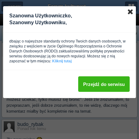
Forum-kulturystyka.pl
← KARATE
Szanowna Użytkowniczko,
Trening Kata-ok. tylko po co????
Szanowny Użytkowniku,
«
Następny
Poprzedni
»
dbając o najwyższe standardy ochrony Twoich danych osobowych, w
związku z wejściem w życie Ogólnego Rozporządzenia o Ochronie
budo_pwl
Danych Osobowych (RODO) zaktualizowaliśmy politykę prywatności
Ponad rok temu
serwisu dostosowując ją do nowych regulacji. Możesz się z nią
zapoznać w tym miejscu:
Kliknij tutaj
To przeczytaj jeszcze raz, co napisalem, bo na razie Twoj komentarz
jest kompletnie nie na temat.
Przejdź do serwisu
Napisałeś dwa zdania, które ja (i chyba nie tylko ja) zrozumiałem jako
"w sytuacji, w której np. byłbyś z żoną i dzieckiem na spacerze, nie
możesz uciekać, tylko musisz się bronić". Jeśli źle zrozumiałem, to
przepraszam, jeśli dobrze zrozumiałem, to nie widzę, dlaczego mój
komentarz miałby być kompletnie nie na temat.
budo_rybak
Ponad rok temu