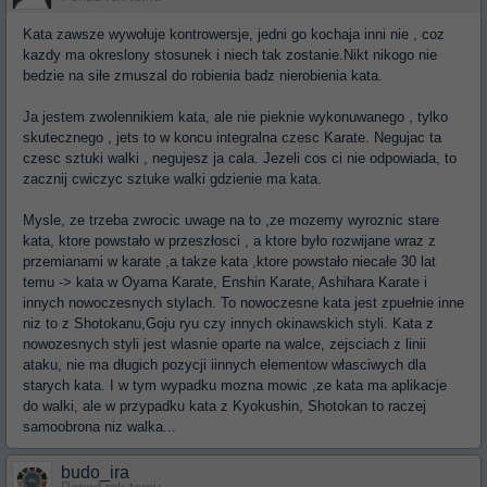
Kata zawsze wywołuje kontrowersje, jedni go kochaja inni nie , coz
kazdy ma okreslony stosunek i niech tak zostanie.Nikt nikogo nie
bedzie na siłe zmuszal do robienia badz nierobienia kata.
Ja jestem zwolennikiem kata, ale nie pieknie wykonuwanego , tylko
skutecznego , jets to w koncu integralna czesc Karate. Negujac ta
czesc sztuki walki , negujesz ja cala. Jezeli cos ci nie odpowiada, to
zacznij cwiczyc sztuke walki gdzienie ma kata.
Mysle, ze trzeba zwrocic uwage na to ,ze mozemy wyroznic stare
kata, ktore powstało w przeszłosci , a ktore było rozwijane wraz z
przemianami w karate ,a takze kata ,ktore powstało niecałe 30 lat
temu -> kata w Oyama Karate, Enshin Karate, Ashihara Karate i
innych nowoczesnych stylach. To nowoczesne kata jest zpuełnie inne
niz to z Shotokanu,Goju ryu czy innych okinawskich styli. Kata z
nowozesnych styli jest wlasnie oparte na walce, zejsciach z linii
ataku, nie ma długich pozycji iinnych elementow własciwych dla
starych kata. I w tym wypadku mozna mowic ,ze kata ma aplikacje
do walki, ale w przypadku kata z Kyokushin, Shotokan to raczej
samoobrona niz walka...
budo_ira