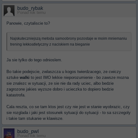
budo_rybak
Ponad rok temu
Panowie, czytaliscie to?
Najskuteczniejszą metoda samoobrony pozostaje w moim mniemaniu
trening lekkoatletyczny z naciskiem na bieganie
Ja sie tylko do tego odnioslem.
Bo takie podejscie, zwlaszcza u kogos twierdzacego, ze cwiczy
sztuke
walki
to jest IMO lekkie nieporozumienie - bo zawsze mozna
sie znalezc w sytuacji, ze sie nie da rady uciec, albo bedzie
zagrozone jakies wyzsze dobro i ucieczka to dopiero bedzie
katastrofa.
Cala reszta, co se tam ktos jest czy nie jest w stanie wyobrazic, czy
sie rozglada i jaki jest stosunek sytuacji do sytuacji - to sa szczegoly
i takie tam stukanie w klawisze.
budo_pwl
Ponad rok temu