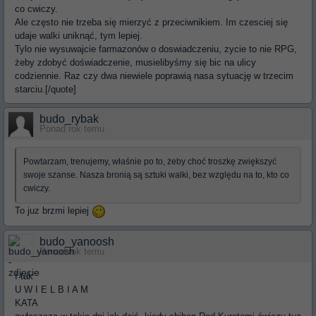
co cwiczy.
Ale często nie trzeba się mierzyć z przeciwnikiem. Im czesciej się
udaje walki uniknąć, tym lepiej.
Tylo nie wysuwajcie farmazonów o doswiadczeniu, zycie to nie RPG,
żeby zdobyć doświadczenie, musielibyśmy się bic na ulicy
codziennie. Raz czy dwa niewiele poprawią nasa sytuację w trzecim
starciu.[/quote]
budo_rybak
Ponad rok temu
Powtarzam, trenujemy, właśnie po to, żeby choć troszkę zwiększyć
swoje szanse. Nasza bronią są sztuki walki, bez względu na to, kto co
cwiczy.
To juz brzmi lepiej
budo_yanoosh
Ponad rok temu
I tak
U W I E L B I A M
KATA