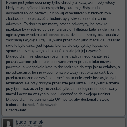
Pewne jest jedno oceniamy tylko okruchy z kata jakimi były wtedy
kiedy je wymyślono i kiedy spełniały swą rolę. Były trudne i
doprowadzały do perfekcji ruchowej w technikach z których były
zbudowane, bo przecież z technik były stworzone kata, a nie
odwrotnie. To dopiero my mamy proces odwrotyny, bo brakuje
przekazu by wiedzieć co czemu służyło. I dlatego kata są dla nas na
ogół czymś w rodzaju odkopanej przez dzikich strzelby bez spustu z
zapchaną i wygiętą lufą i używaną przez nich jako maczuga. W takim
świetle byle dzida jest lepszą bronią, ale czy byłaby lepsza od
sprawnej strzelby w rękach kogoś kto wie jak jej używać?
Dlatego dla mnie właściwe rozumienie tradycyjnego karate jest
poszukiwaniem jak to funkcjonowało zanim jeszcze taka nazwa
powstała, a w aspekcie kata to dochodzenie do tego jak to działało, a
nie odrzucanie, bo nie wiadomo na pierwszy rzut oka po co?. Bez
przekazu można oczywiście stracić na to całe życie bez większych
rezultatów, ale przy dobrym przekazie jest łatwiej. Oczywiście trzeba
przy tym uważać żeby nie zostać tylko archeologiem i mieć otwarty
umysł i oczy na wszystko inne i włączać to do swojego treningu.
Dlatego dla mnie trening kata OK i po to, aby doskonalić swoje
techniki i dochodzić do nowych.
Pozdrawiam
budo_maniak
Ponad rok temu