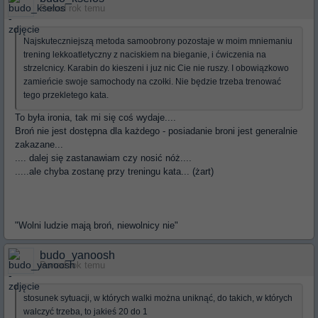
Ponad rok temu
Najskuteczniejszą metoda samoobrony pozostaje w moim mniemaniu
trening lekkoatletyczny z naciskiem na bieganie, i ćwiczenia na
strzelcnicy. Karabin do kieszeni i juz nic Cie nie ruszy. I obowiązkowo
zamieńcie swoje samochody na czołki. Nie będzie trzeba trenować
tego przekletego kata.
To była ironia, tak mi się coś wydaje....
Broń nie jest dostępna dla każdego - posiadanie broni jest generalnie
zakazane...
.... dalej się zastanawiam czy nosić nóż....
.....ale chyba zostanę przy treningu kata... (żart)
"Wolni ludzie mają broń, niewolnicy nie"
budo_yanoosh
Ponad rok temu
stosunek sytuacji, w których walki można uniknąć, do takich, w których
walczyć trzeba, to jakieś 20 do 1