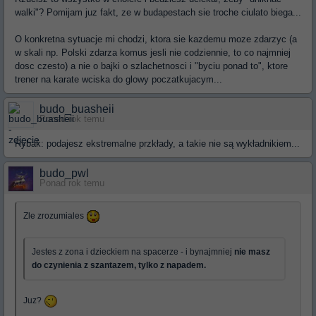
walki"? Pomijam juz fakt, ze w budapestach sie troche ciulato biega...
O konkretna sytuacje mi chodzi, ktora sie kazdemu moze zdarzyc (a
w skali np. Polski zdarza komus jesli nie codziennie, to co najmniej
dosc czesto) a nie o bajki o szlachetnosci i "byciu ponad to", ktore
trener na karate wciska do glowy poczatkujacym...
budo_buasheii
Ponad rok temu
Rybak: podajesz ekstremalne przkłady, a takie nie są wykładnikiem...
budo_pwl
Ponad rok temu
Zle zrozumiales
Jestes z zona i dzieckiem na spacerze - i bynajmniej
nie masz
do czynienia z szantazem, tylko z napadem.
Juz?