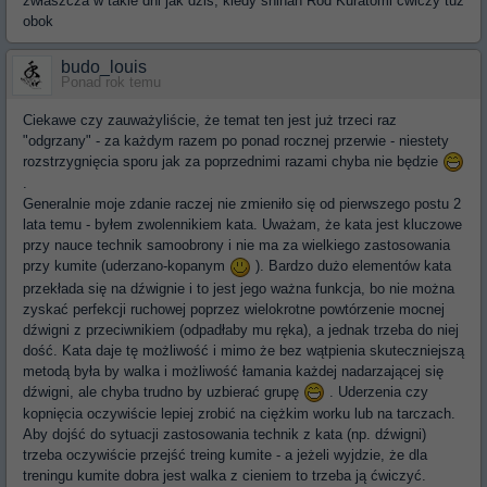
zwłaszcza w takie dni jak dziś, kiedy shihan Rod Kuratomi ćwiczy tuz
obok
budo_louis
Ponad rok temu
Ciekawe czy zauważyliście, że temat ten jest już trzeci raz
"odgrzany" - za każdym razem po ponad rocznej przerwie - niestety
rozstrzygnięcia sporu jak za poprzednimi razami chyba nie będzie
.
Generalnie moje zdanie raczej nie zmieniło się od pierwszego postu 2
lata temu - byłem zwolennikiem kata. Uważam, że kata jest kluczowe
przy nauce technik samoobrony i nie ma za wielkiego zastosowania
przy kumite (uderzano-kopanym
). Bardzo dużo elementów kata
przekłada się na dźwignie i to jest jego ważna funkcja, bo nie można
zyskać perfekcji ruchowej poprzez wielokrotne powtórzenie mocnej
dźwigni z przeciwnikiem (odpadłaby mu ręka), a jednak trzeba do niej
dość. Kata daje tę możliwość i mimo że bez wątpienia skuteczniejszą
metodą była by walka i możliwość łamania każdej nadarzającej się
dźwigni, ale chyba trudno by uzbierać grupę
. Uderzenia czy
kopnięcia oczywiście lepiej zrobić na ciężkim worku lub na tarczach.
Aby dojść do sytuacji zastosowania technik z kata (np. dźwigni)
trzeba oczywiście przejść treing kumite - a jeżeli wyjdzie, że dla
treningu kumite dobra jest walka z cieniem to trzeba ją ćwiczyć.