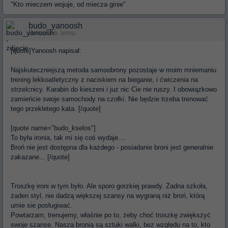
"Kto mieczem wojuje, od miecza ginie"
budo_yanoosh
Ponad rok temu
[quote]Yanoosh napisał:
Najskuteczniejszą metoda samoobrony pozostaje w moim mniemaniu
trening lekkoatletyczny z naciskiem na bieganie, i ćwiczenia na
strzelcnicy. Karabin do kieszeni i juz nic Cie nie ruszy. I obowiązkowo
zamieńcie swoje samochody na czołki. Nie będzie trzeba trenować
tego przekletego kata. [/quote]
[quote name="budo_kselos"]
To była ironia, tak mi się coś wydaje....
Broń nie jest dostępna dla każdego - posiadanie broni jest generalnie
zakazane... [/quote]
Troszkę ironi w tym było. Ale sporo gorzkiej prawdy. Żadna szkoła,
żaden styl, nie dadzą większej szansy na wygraną niż broń, którą
umie sie posługiwać.
Powtarzam, trenujemy, właśnie po to, żeby choć troszkę zwiększyć
swoje szanse. Nasza bronią są sztuki walki, bez względu na to, kto