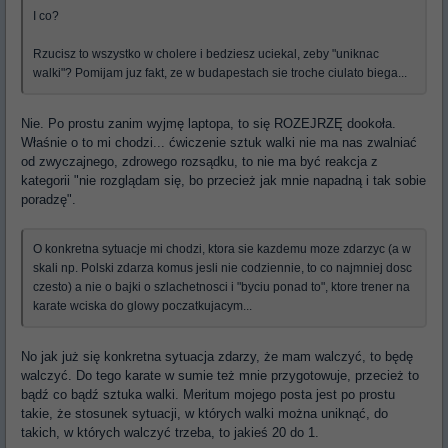
I co?
Rzucisz to wszystko w cholere i bedziesz uciekal, zeby "uniknac
walki"? Pomijam juz fakt, ze w budapestach sie troche ciulato biega...
Nie. Po prostu zanim wyjmę laptopa, to się ROZEJRZĘ dookoła.
Właśnie o to mi chodzi... ćwiczenie sztuk walki nie ma nas zwalniać
od zwyczajnego, zdrowego rozsądku, to nie ma być reakcja z
kategorii "nie rozglądam się, bo przecież jak mnie napadną i tak sobie
poradzę".
O konkretna sytuacje mi chodzi, ktora sie kazdemu moze zdarzyc (a w
skali np. Polski zdarza komus jesli nie codziennie, to co najmniej dosc
czesto) a nie o bajki o szlachetnosci i "byciu ponad to", ktore trener na
karate wciska do glowy poczatkujacym...
No jak już się konkretna sytuacja zdarzy, że mam walczyć, to będę
walczyć. Do tego karate w sumie też mnie przygotowuje, przecież to
bądź co bądź sztuka walki. Meritum mojego posta jest po prostu
takie, że stosunek sytuacji, w których walki można uniknąć, do
takich, w których walczyć trzeba, to jakieś 20 do 1.