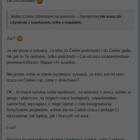
Zle zrozumiales
Jestes z zona i dzieckiem na spacerze - i bynajmniej
nie masz do
czynienia z szantazem, tylko z napadem.
Juz?
Ja nie pisze o sytuacji, ze ktos to Ciebie podchodzi i do Ciebie gada,
tak jak to Ty opisales, tylko podchodzi i Cie od razu szarpie/probuje
przewrocic/tlucze. Napad =/= szantaz.
Nie jestes sobie w stanie wyobrazic sytuacji, ze ktos sie od razu
rzuca na Ciebie i np. zone z dzieckiem?
OK - to moze sprobuj sobie wyobrazic, ze wracasz z pracy, jestes w
gangu i plaszczu, na nogach masz budapesty, zaparkowales
samochod, wyciagasz z niego laptop z cala ksiegowoscia
firmy/swoim projektem, a ktos sie na Ciebie rzuca i probuje Ci
wyszarpnac tak laptop, jak i kluczyki od auta.
I co?
Rzucisz to wszystko w cholere i bedziesz uciekal, zeby "uniknac