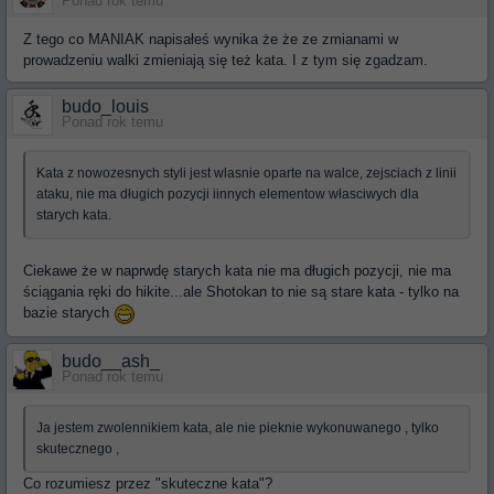
Ponad rok temu
Z tego co MANIAK napisałeś wynika że że ze zmianami w
prowadzeniu walki zmieniają się też kata. I z tym się zgadzam.
budo_louis
Ponad rok temu
Kata z nowozesnych styli jest wlasnie oparte na walce, zejsciach z linii
ataku, nie ma długich pozycji iinnych elementow własciwych dla
starych kata.
Ciekawe że w naprwdę starych kata nie ma długich pozycji, nie ma
ściągania ręki do hikite...ale Shotokan to nie są stare kata - tylko na
bazie starych
budo__ash_
Ponad rok temu
Ja jestem zwolennikiem kata, ale nie pieknie wykonuwanego , tylko
skutecznego ,
Co rozumiesz przez "skuteczne kata"?