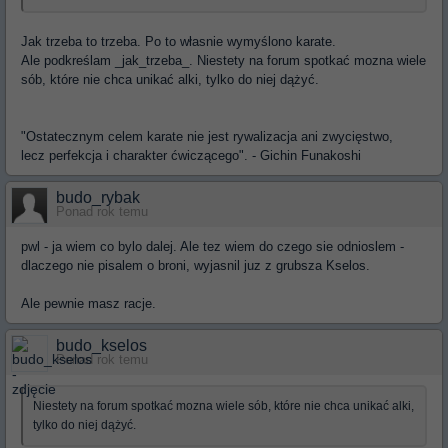
Jak trzeba to trzeba. Po to własnie wymyślono karate.
Ale podkreślam _jak_trzeba_. Niestety na forum spotkać mozna wiele
sób, które nie chca unikać alki, tylko do niej dążyć.
"Ostatecznym celem karate nie jest rywalizacja ani zwycięstwo,
lecz perfekcja i charakter ćwiczącego". - Gichin Funakoshi
budo_rybak
Ponad rok temu
pwl - ja wiem co bylo dalej. Ale tez wiem do czego sie odnioslem -
dlaczego nie pisalem o broni, wyjasnil juz z grubsza Kselos.
Ale pewnie masz racje.
budo_kselos
Ponad rok temu
Niestety na forum spotkać mozna wiele sób, które nie chca unikać alki,
tylko do niej dążyć.