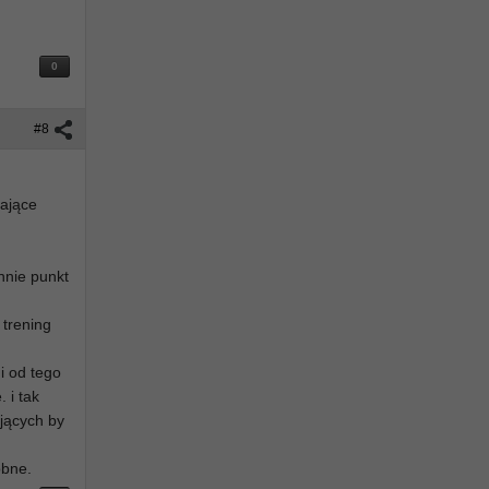
0
#8
mające
annie punkt
 trening
 i od tego
 i tak
ujących by
obne.