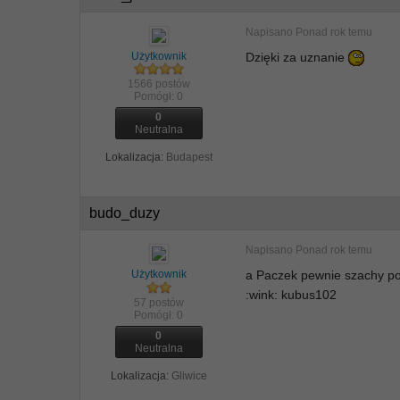
Napisano
Ponad rok temu
Użytkownik
Dzięki za uznanie
1566 postów
Pomógł:
0
0
Neutralna
Lokalizacja:
Budapest
budo_duzy
Napisano
Ponad rok temu
Użytkownik
a Paczek pewnie szachy pod
:wink: kubus102
57 postów
Pomógł:
0
0
Neutralna
Lokalizacja:
Gliwice