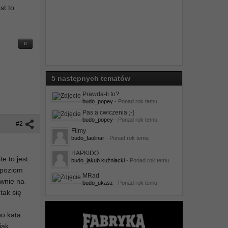
st to
?
0
5 następnych tematów
Prawda-li to?
budo_popey
- Ponad rok temu
Pas a cwiczenia ;-]
budo_popey
- Ponad rok temu
#2
Filmy
budo_faolinar
- Ponad rok temu
HAPKIDO
e to jest
budo_jakub kuźniacki
- Ponad rok temu
 poziom
MRad
ywnie na
budo_ukasz
- Ponad rok temu
tak się
bo kata
jak