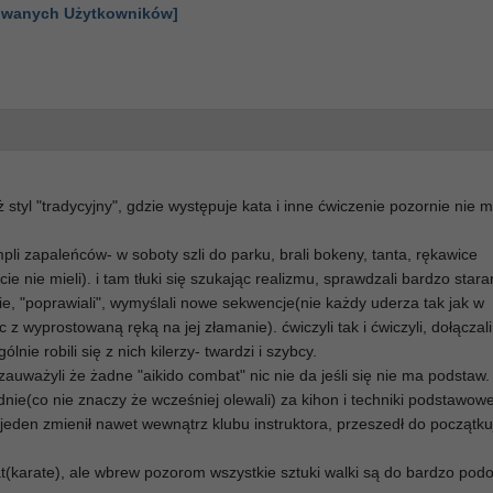
gowanych Użytkowników]
ż styl "tradycyjny", gdzie występuje kata i inne ćwiczenie pozornie nie 
li zapaleńców- w soboty szli do parku, brali bokeny, tanta, rękawice
e nie mieli). i tam tłuki się szukając realizmu, sprawdzali bardzo star
ie, "poprawiali", wymyślali nowe sekwencje(nie każdy uderza tak jak w
 z wyprostowaną ręką na jej złamanie). ćwiczyli tak i ćwiczyli, dołączali
lnie robili się z nich kilerzy- twardzi i szybcy.
zauważyli że żadne "aikido combat" nic nie da jeśli się nie ma podstaw.
idnie(co nie znaczy że wcześniej olewali) za kihon i techniki podstawowe.
. jeden zmienił nawet wewnątrz klubu instruktora, przeszedł do początk
at(karate), ale wbrew pozorom wszystkie sztuki walki są do bardzo pod