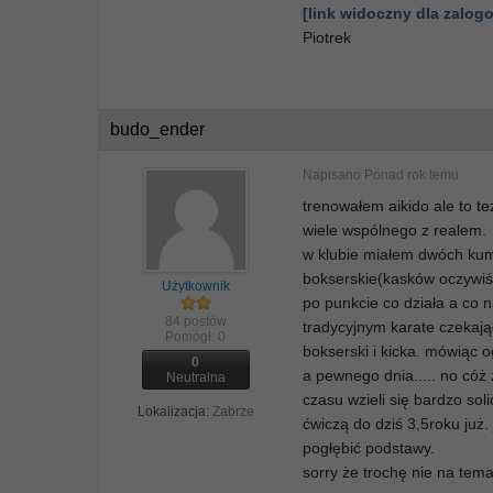
[link widoczny dla zalo
Piotrek
budo_ender
Napisano
Ponad rok temu
trenowałem aikido ale to te
wiele wspólnego z realem.
w klubie miałem dwóch kump
bokserskie(kasków oczywiści
Użytkownik
po punkcie co działa a co n
84 postów
tradycyjnym karate czekając
Pomógł:
0
bokserski i kicka. mówiąc ogó
0
a pewnego dnia..... no cóż 
Neutralna
czasu wzieli się bardzo sol
Lokalizacja:
Zabrze
ćwiczą do dziś 3,5roku już
pogłębić podstawy.
sorry że trochę nie na tem