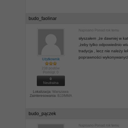
budo_faolinar
Napisano
Ponad rok temu
słyszałem ,że dawniej w kata
,żeby tylko odpowiednio wta
tradycja , lecz nie należy 
poprawności wykonywanych 
Użytkownik
238 postów
Pomógł:
0
0
Neutralna
Lokalizacja:
Warszawa
Zainteresowania:
BJJ/MMA
budo_pączek
Napisano
Ponad rok temu