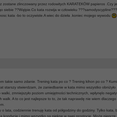
z zostane zlinczowany przez rodowitych KARATEKÓW papieros .Czy je
o siebie ??Wątpie.Co kata rozwija w człowieku ???samodyscypline??
znosc kata -bo to oczywiste.A wiec do dzieła .koniec mojego wywodu
em takie samo zdanie. Trening kata po co ? Trening kihon po co ? Kumit
 lat starszy stwierdzam, że zaniedbanie w kata mimo wszystko obniżyło
walki, zmniejszyło poziom umiejętności technicznych, wpłynęlo negat
walk. A to co jest najlepsze to to, że tak naprawdę nie wiem dlaczego 
em.
zy o lata, codziennie trenuję kata od półgodziny do godziny. Tylko kata, 
ą kondycję i mimo wszystko są piękne w swej prostocie. Może pieprze 