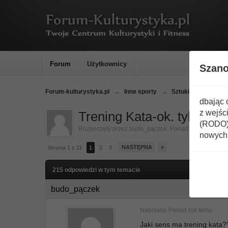
Forum
Użytkownicy
Szan
Forum-kulturystyka.pl
→
Inne sporty
→
Sztuki walki
→
K
dbając 
z wejśc
Trening Kata-ok. tylko po
(RODO) 
Rozpoczęty przez
budo_pączek
,
Ponad rok temu
nowych 
NASTĘPNA
»
Strona 1 z 11
1
2
3
215 odpowiedzi w tym temacie
budo_pączek
Napisano
Ponad rok temu
Jaki sens ma trening kata?