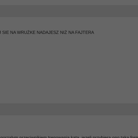
 SIE NA WRUŻKE NADAJESZ NIŻ NA FAJTERA
agorzalym przeciwnikiem trenowania kata, jezeli przybiera ono taka for