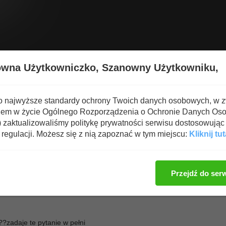
Wyświetl nową zawartość
Spa
owna Użytkowniczko,
Szanowny Użytkowniku,
ARATE
o najwyższe standardy ochrony Twoich danych osobowych, w 
iem w życie Ogólnego Rozporządzenia o Ochronie Danych Os
 co????
zaktualizowaliśmy politykę prywatności serwisu dostosowując 
regulacji. Możesz się z nią zapoznać w tym miejscu:
Kliknij tut
Zaloguj się, aby dod
Przejdź do ser
??zadaje te pytanie w pełni