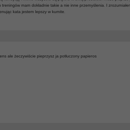
ch treningów mam dokładnie takie a nie inne przemyślenia. I zrozumiałe
enując kata jestem lepszy w kumite.
ns ale żeczywiście pieprzysz ja potłuczony papieros