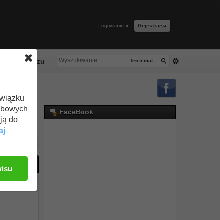
Logowanie »
Rejestracja
lacze tłuszczu
Ten temat
związku
obowych
FaceBook
ją do
aj
ać odpowiedź
wisu
#1