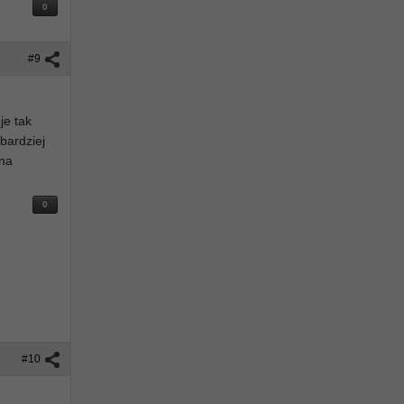
0
#9
je tak
 bardziej
 na
0
#10