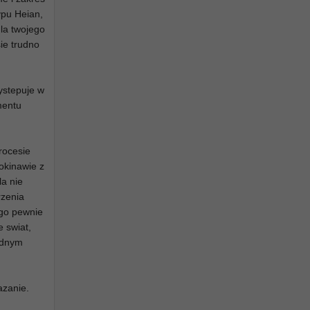
ypu Heian,
la twojego
ie trudno
ystepuje w
amentu
rocesie
okinawie z
la nie
rzenia
ego pewnie
e swiat,
jednym
azanie.