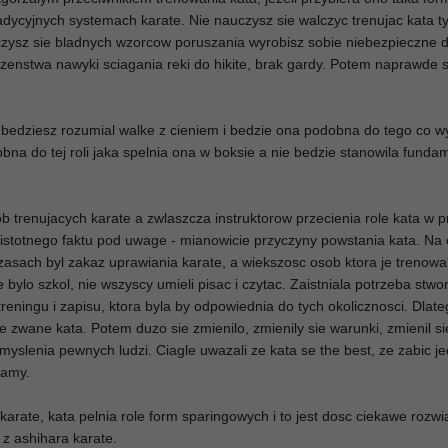
radycyjnych systemach karate. Nie nauczysz sie walczyc trenujac kata t
czysz sie bladnych wzorcow poruszania wyrobisz sobie niebezpieczne d
zenstwa nawyki sciagania reki do hikite, brak gardy. Potem naprawde s
a bedziesz rozumial walke z cieniem i bedzie ona podobna do tego co w
dobna do tej roli jaka spelnia ona w boksie a nie bedzie stanowila fund
 trenujacych karate a zwlaszcza instruktorow przecienia role kata w p
 istotnego faktu pod uwage - mianowicie przyczyny powstania kata. Na 
asach byl zakaz uprawiania karate, a wiekszosc osob ktora je trenowa
e bylo szkol, nie wszyscy umieli pisac i czytac. Zaistniala potrzeba stwo
reningu i zapisu, ktora byla by odpowiednia do tych okolicznosci. Dlat
 zwane kata. Potem duzo sie zmienilo, zmienily sie warunki, zmienil si
 myslenia pewnych ludzi. Ciagle uwazali ze kata se the best, ze zabic 
namy.
karate, kata pelnia role form sparingowych i to jest dosc ciekawe rozwi
a z ashihara karate.