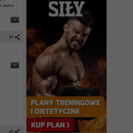
m jedno,
0
#3
0
#4