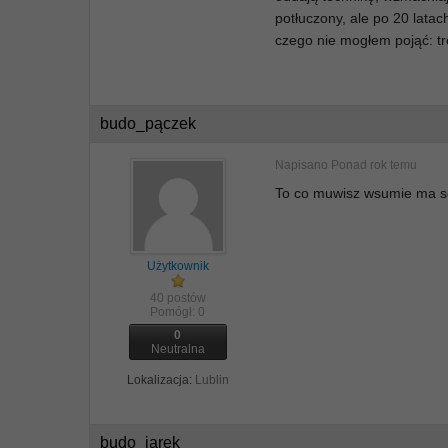
potłuczony, ale po 20 lata
czego nie mogłem pojąć: tr
budo_pączek
Napisano
Ponad rok temu
To co muwisz wsumie ma se
Użytkownik
40 postów
Pomógł:
0
0
Neutralna
Lokalizacja:
Lublin
budo_jarek