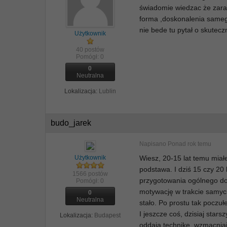
świadomie wiedzac że zara
forma ,doskonalenia sameg
nie bede tu pytał o skutec
Użytkownik
40 postów
Pomógł:
0
0
Neutralna
Lokalizacja:
Lublin
budo_jarek
Napisano
Ponad rok temu
Użytkownik
Wiesz, 20-15 lat temu miał
podstawa. I dziś 15 czy 20
1566 postów
przygotowania ogólnego do 
Pomógł:
0
motywację w trakcie samych 
0
Neutralna
stało. Po prostu tak poczuł
I jeszcze coś, dzisiaj stars
Lokalizacja:
Budapest
oddają technikę, wzmacniaj