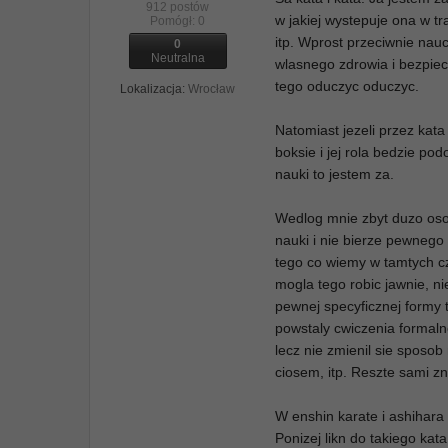
912 postów
w jakiej wystepuje ona w t
Pomógł:
0
itp. Wprost przeciwnie nau
0
Neutralna
wlasnego zdrowia i bezpiec
tego oduczyc oduczyc.
Lokalizacja:
Wrocław
Natomiast jezeli przez kat
boksie i jej rola bedzie po
nauki to jestem za.
Wedlog mnie zbyt duzo osob
nauki i nie bierze pewnego
tego co wiemy w tamtych cz
mogla tego robic jawnie, ni
pewnej specyficznej formy t
powstaly cwiczenia formalne
lecz nie zmienil sie sposob
ciosem, itp. Reszte sami z
W enshin karate i ashihara 
Ponizej likn do takiego kat