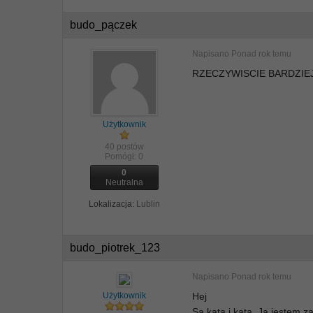
budo_pączek
Napisano
Ponad rok temu
RZECZYWISCIE BARDZIEJ
Użytkownik
40 postów
Pomógł:
0
0
Neutralna
Lokalizacja:
Lublin
budo_piotrek_123
Napisano
Ponad rok temu
Użytkownik
Hej
Sa kata i kata. Ja jestem z