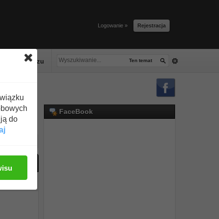
Logowanie »
Rejestracja
lacze tłuszczu
Ten temat
związku
obowych
FaceBook
ją do
aj
ać odpowiedź
wisu
#1