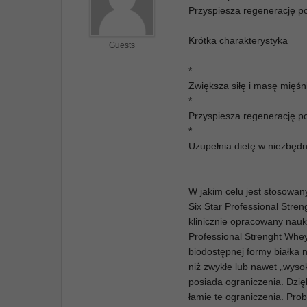
Przyspiesza regenerację p
Krótka charakterystyka
Guests
*
Zwiększa siłę i masę mięś
*
Przyspiesza regenerację po
*
Uzupełnia dietę w niezbę
W jakim celu jest stosowan
Six Star Professional Stre
klinicznie opracowany nauk
Professional Strenght Whey
biodostępnej formy białka n
niż zwykłe lub nawet „wyso
posiada ograniczenia. Dzię
łamie te ograniczenia. Pro