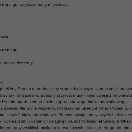
o treningu,zwiększa masę mięśniową
niową
 treningu
dne makroelementy
y?
nght Whey Protein to anaboliczny środek białkowy o skuteczności udow
owo tak, by zapewnić potężny przyrost masy mięśniowej już od pierwsze
 Protein oparte jest na bazie stuprocentowego białka serwatkowego – 
a świecie. Ale to nie wszystko. Professional Strenght Whey Protein to c
kiej jakości” białka serwatkowe. Pomimo swojej mocy zwykłe białko se
ki wykorzystaniu ostatnich osiągnięć nauki Professional Strenght Whey
blemem przy zwykłych białkach serwatkowych jest to, że mogą one nie 