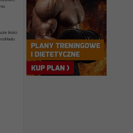
niu
uże ilości
rozkładu