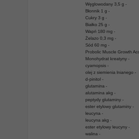
Węglowodany 3,5 g -
Błonnik 1 g -
Cukry 3 g -
Białko 25 g -
Wapń 180 mg -
Żelazo 0,3 mg -
Sód 60 mg -
Probolic Muscle Growth Ac
Monohydrat kreatyny -
cyamopsis -
olej z siemienia lnianego -
d-pinitol -
glutamina -
alutamina akg -
peptydy glutaminy -
ester etylowy glutaminy -
leucyna -
leucyna akg -
ester etylowy leucyny -
walina -