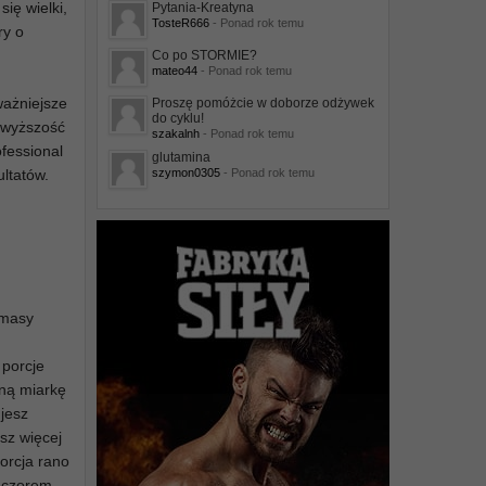
się wielki,
Pytania-Kreatyna
TosteR666
- Ponad rok temu
ry o
Co po STORMIE?
mateo44
- Ponad rok temu
ważniejsze
Proszę pomóżcie w doborze odżywek
do cyklu!
ą wyższość
szakalnh
- Ponad rok temu
ofessional
glutamina
ultatów.
szymon0305
- Ponad rok temu
 masy
 porcje
dną miarkę
ujesz
sz więcej
porcja rano
ieczorem,