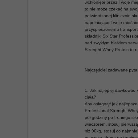
wchłonięte przez Twoje mięśn
to nie może czekać na swoj
potwierdzonej klinicznie 
napełniające Twoje mięśnie
przyspieszonemu transport
składniki Six Star Profes
nad zwykłym białkiem serwa
Strenght Whey Protein to r
Najczęściej zadawane pyta
1. Jak najlepiej dawkować 
ciała?
Aby osiągnąć jak najlepsze
Professional Strenght Whey 
pół godziny po treningu si
wieczorem, stosuj pierwszą
niż 90kg, stosuj co najmnie
na czczo, druga po trening