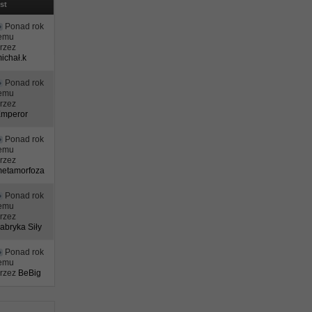
st
Ponad rok
temu
rzez
ichał.k
Ponad rok
temu
rzez
Emperor
Ponad rok
temu
rzez
etamorfoza
Ponad rok
temu
rzez
abryka Siły
Ponad rok
temu
przez
BeBig