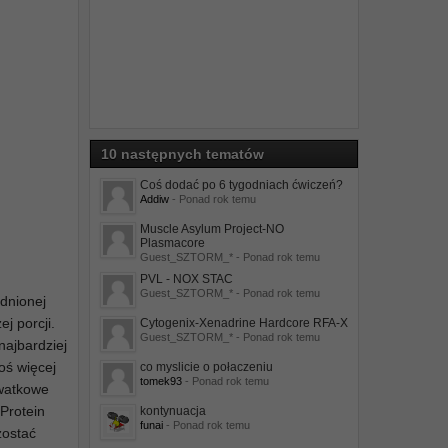
10 następnych tematów
Coś dodać po 6 tygodniach ćwiczeń?
Addiw
- Ponad rok temu
Muscle Asylum Project-NO
Plasmacore
Guest_SZTORM_* - Ponad rok temu
PVL - NOX STAC
Guest_SZTORM_* - Ponad rok temu
odnionej
j porcji.
Cytogenix-Xenadrine Hardcore RFA-X
Guest_SZTORM_* - Ponad rok temu
najbardziej
oś więcej
co myslicie o połaczeniu
tomek93
- Ponad rok temu
rwatkowe
 Protein
kontynuacja
funai
- Ponad rok temu
zostać