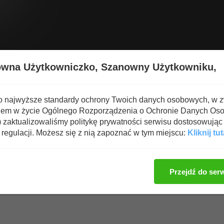
Wyświetl nową zawartość
Spa
owna Użytkowniczko,
Szanowny Użytkowniku,
 i Suplementy
o najwyższe standardy ochrony Twoich danych osobowych, w 
iem w życie Ogólnego Rozporządzenia o Ochronie Danych Os
n
zaktualizowaliśmy politykę prywatności serwisu dostosowując 
regulacji. Możesz się z nią zapoznać w tym miejscu:
Kliknij tut
Zaloguj się, aby dod
Przejdź do ser