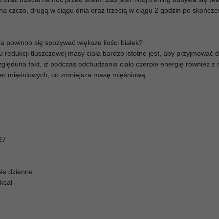
 na czczo, drugą w ciągu dnia oraz trzecią w ciągu 2 godzin po skończe
a powinno się spożywać większe ilości białek?
 redukcji tłuszczowej masy ciała bardzo istotne jest, aby przyjmować d
zględuna fakt, iż podczas odchudzania ciało czerpie energię również z 
kien mięśniowych, co zmniejsza masę mięśniową.
27
ie dzienne
kcal -