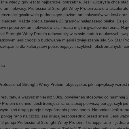
ie wtedy, gdy jest to najbardziej potrzebne. Jeśli kulturysta chce stać 
e aminokwasy. Professional Strenght Whey Protein zawiera akcelerato
skuteczności gwałtownie podnoszące poziom aminokwasów we krwi oraz
 białkiem. Każda porcja zawiera 25 gramów najlepszego białka. Dzięki
owi i poborowi aminokwasów siła i masa mięśni gwałtownie rosną. Naj
sional Strenght Whey Protein udowodniły w czasie badań naukowych sw
tkowym jeśli chodzi o budowanie mięśni i zwiększanie siły. Six Star Pr
ozwiązanie dla kulturystów potrzebujących szybkich, ekstremalnych rez
nia
Professional Strenght Whey Protein, abyuzyskać jak największy wzrost
 rezultaty, a ważysz mniej niż 90kg, powinieneś stosować co najmniej 2
Protein dziennie. Jeśli trenujesz rano, stosuj pierwszą porcję, czyli je
łowym, zaś drugą porcję bezpośrednio przed snem. Natomiast jeśli tren
 porcję rano na czczo, zaś drugą bezpośrednio przed snem. Jeśli waży
j 3 porcje Professional Strenght Whey Protein . Trenując rano – jedna 
u oraz trzecia na noc przed snem. Zaś jeśli Twój trening odbywa się w