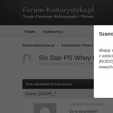
Forum
Użytkownicy
Szan
Forum-kulturystyka.pl
→
Kulturystyka i Fitness
→
Odżywki
dbając 
z wejśc
Six Star-PS Whey Protei
(RODO) 
Rozpoczęty przez
Guest_GOLIAT_*
,
Ponad rok temu
nowych 
Brak odpowiedzi do tego tematu
Guest_GOLIAT_*
Napisano
Ponad rok temu
Co to za produkt?