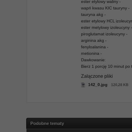
ester etylowy waliny -
wapń kwasu KIC tauryny -
tauryna akg -
ester etylowy HCL izoleucy
ester metylowy izoleucyny 
piroglutamat izoleucyny -
arginina akg -
fenyloalanina -
metionina -
Dawkowanie:
Bierz 1 porcję 10 minut po 
Załączone pliki
142_0.jpg
120,28 KB
Podobne tematy