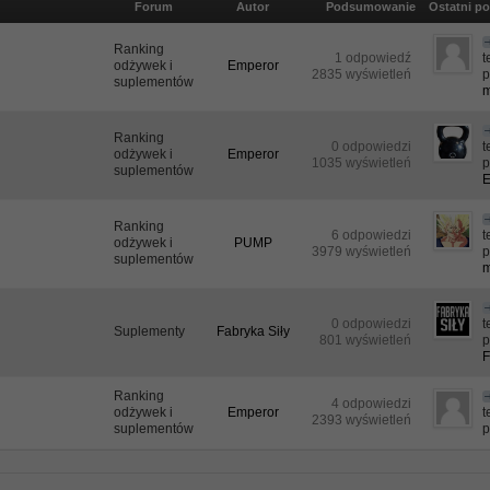
Forum
Autor
Podsumowanie
Ostatni po
Ranking
1 odpowiedź
odżywek i
Emperor
2835 wyświetleń
p
suplementów
m
Ranking
0 odpowiedzi
odżywek i
Emperor
1035 wyświetleń
p
suplementów
Ranking
6 odpowiedzi
odżywek i
PUMP
3979 wyświetleń
p
suplementów
m
0 odpowiedzi
Suplementy
Fabryka Siły
801 wyświetleń
p
F
Ranking
4 odpowiedzi
odżywek i
Emperor
2393 wyświetleń
suplementów