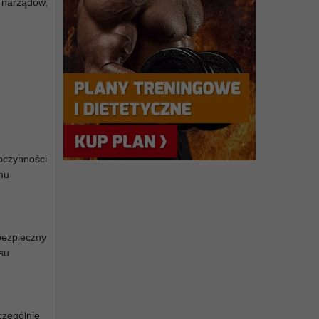
h narządów,
oczynności
zmu
bezpieczny
su
czególnie