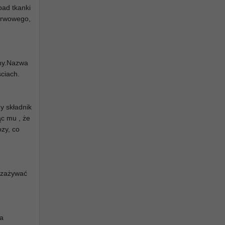
pad tkanki
nerwowego,
iny.Nazwa
ściach.
y składnik
ąc mu , że
ozy, co
y zażywać
za