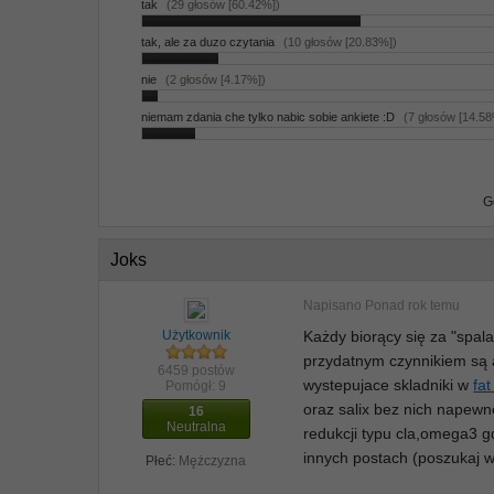
tak
(29 głosów [60.42%])
tak, ale za duzo czytania
(10 głosów [20.83%])
nie
(2 głosów [4.17%])
niemam zdania che tylko nabic sobie ankiete :D
(7 głosów [14.5
G
Joks
Napisano
Ponad rok temu
Użytkownik
Każdy biorący się za "spal
przydatnym czynnikiem są a
6459 postów
wystepujace skladniki w
fa
Pomógł:
9
oraz salix bez nich napewno
16
Neutralna
redukcji typu cla,omega3 g
innych postach (poszukaj w
Płeć:
Mężczyzna