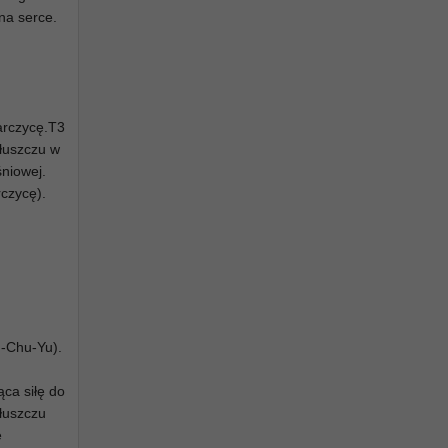
na serce.
arczycę.T3
łuszczu w
śniowej.
czycę).
u-Chu-Yu).
ca siłę do
tłuszczu
e