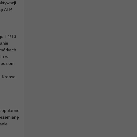
ktywacji
ji ATP,
sję T4/T3
lanie
komórkach
rtu w
ż poziom
u Krebsa.
popularnie
przemianę
anie