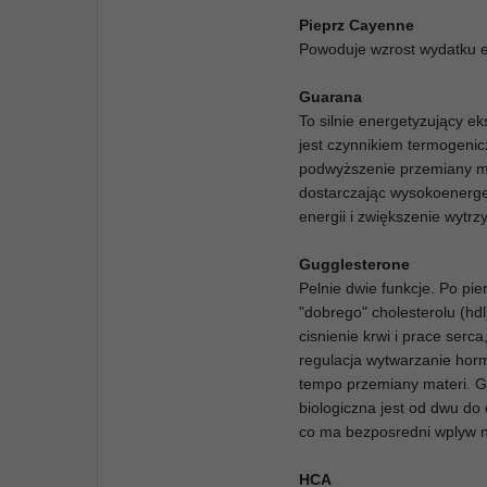
Pieprz Cayenne
Powoduje wzrost wydatku en
Guarana
To silnie energetyzujący ek
jest czynnikiem termogenic
podwyższenie przemiany ma
dostarczając wysokoenerge
energii i zwiększenie wytr
Gugglesterone
Pelnie dwie funkcje. Po pie
"dobrego" cholesterolu (hdl
cisnienie krwi i prace serc
regulacja wytwarzanie horm
tempo przemiany materi. G
biologiczna jest od dwu do
co ma bezposredni wplyw n
HCA