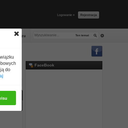
Logowanie »
Rejestracja
lacze tłuszczu
Ten temat
związku
obowych
FaceBook
ją do
aj
ać odpowiedź
wisu