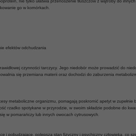
ipoprotein, nie tylko ułatwia przenoszenie tłuszczów z wątroby do innyc
ytkowanie go w komórkach.
nie efektów odchudzania
prawidłowej czynności tarczycy. Jego niedobór może prowadzić do nied
spowalnia się przemiana materii oraz dochodzi do zaburzenia metaboli
cesy metaboliczne organizmu, pomagają poskromić apetyt w zupełnie 
dość rzadko spotykane w przyrodzie, w swoim składzie podobne do kwa
się w pomarańczy lub innych owocach cytrusowych.
ce i pobudzające, polepsza stan fizyczny i psychiczny człowieka, co sz