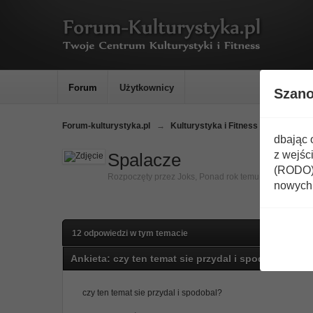
Forum
Użytkownicy
Szan
Forum-kulturystyka.pl
→
Kulturystyka i Fitness
→
Odżywki
dbając 
z wejśc
Spalacze
(RODO) 
Rozpoczęty przez
Joks
,
Ponad rok temu
nowych 
12 odpowiedzi w tym temacie
Ankieta: czy ten temat sie przydal i spodobal?
(45 
czy ten temat sie przydal i spodobal?