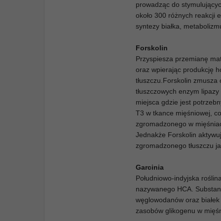
prowadząc do stymulujących
około 300 różnych reakcji 
syntezy białka, metabolizm
Forskolin
Przyspiesza przemianę mate
oraz wpierając produkcję h
tłuszczu.Forskolin zmusza
tłuszczowych enzym lipazy 
miejsca gdzie jest potrzeb
T3 w tkance mięśniowej, c
zgromadzonego w mięśniach
Jednakże Forskolin aktywu
zgromadzonego tłuszczu ja
Garcinia
Południowo-indyjska roślin
nazywanego HCA. Substanc
węglowodanów oraz białek 
zasobów glikogenu w mięśni