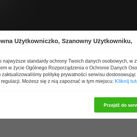
Wyświetl nową zawartość
Spa
owna Użytkowniczko,
Szanowny Użytkowniku,
 i Suplementy
o najwyższe standardy ochrony Twoich danych osobowych, w 
iem w życie Ogólnego Rozporządzenia o Ochronie Danych Os
zaktualizowaliśmy politykę prywatności serwisu dostosowując 
regulacji. Możesz się z nią zapoznać w tym miejscu:
Kliknij tut
Zaloguj się, aby dod
Przejdź do ser
użytkowników oddało głos)