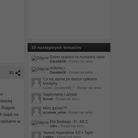
10 następnych tematów
Dobry spalacz za rozsadna cene
Davidek00
- Ponad rok temu
Ankieta:)
#1
Davidek00
- Ponad rok temu
Co się stanie po dwóch cylklach
kreatyny.
Guest_Grzebyk90_* - Ponad rok temu
zo
Suplementy i używki
Kornel
- Ponad rok temu
zesciej
, Gugcio
który gainer??
przemek_enha
- Ponad rok temu
h supli na
e opisane w
Dla Bodiego :-D - MCC
Joks
- Ponad rok temu
Venom Hyperdrive 3.0 + Tight
FatBoy
- Ponad rok temu