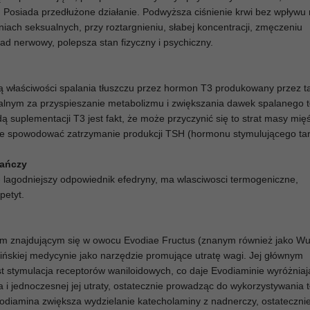
 Posiada przedłużone działanie. Podwyższa ciśnienie krwi bez wpływu 
niach seksualnych, przy roztargnieniu, słabej koncentracji, zmęczeniu
ład nerwowy, polepsza stan fizyczny i psychiczny.
cą właściwości spalania tłuszczu przez hormon T3 produkowany przez t
lnym za przyspieszanie metabolizmu i zwiększania dawek spalanego t
ą suplementacji T3 jest fakt, że może przyczynić się to strat masy mię
e spowodować zatrzymanie produkcji TSH (hormonu stymulującego tar
rańczy
- lagodniejszy odpowiednik efedryny, ma wlasciwosci termogeniczne,
petyt.
em znajdującym się w owocu Evodiae Fructus (znanym również jako W
ńskiej medycynie jako narzędzie promujące utratę wagi. Jej głównym
 stymulacja receptorów waniloidowych, co daje Evodiaminie wyróżniają
a i jednoczesnej jej utraty, ostatecznie prowadząc do wykorzystywania 
odiamina zwiększa wydzielanie katecholaminy z nadnerczy, ostateczni