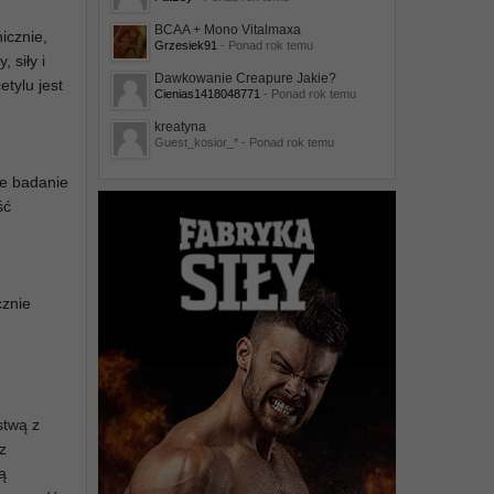
BCAA + Mono Vitalmaxa
icznie,
Grzesiek91
- Ponad rok temu
 siły i
Dawkowanie Creapure Jakie?
tylu jest
Cienias1418048771
- Ponad rok temu
kreatyna
Guest_kosior_* - Ponad rok temu
ze badanie
ść
cznie
stwą z
z
ą