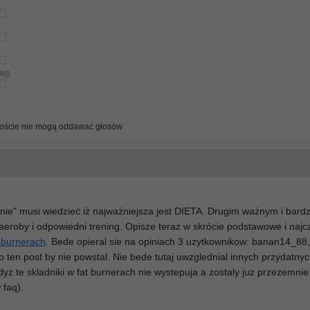
8%])
oście nie mogą oddawać głosów
anie" musi wiedzieć iż najważniejsza jest DIETA. Drugim ważnym i bard
eroby i odpowiedni trening. Opisze teraz w skrócie podstawowe i najc
t burnerach
. Bede opieral sie na opiniach 3 uzytkownikow: banan14_88
 ten post by nie powstal. Nie bede tutaj uwzglednial innych przydatnyc
dyz te skladniki w fat burnerach nie wystepuja a zostaly juz przezemni
 faq).