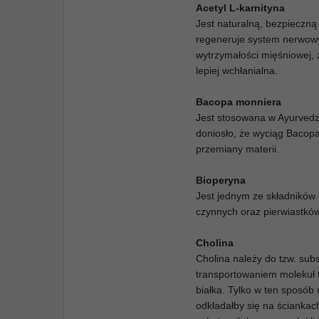
Acetyl L-karnityna
Jest naturalną, bezpieczną 
regeneruje system nerwowy 
wytrzymałości mięśniowej, 
lepiej wchłanialna.
Bacopa monniera
Jest stosowana w Ayurvedz
doniosło, że wyciąg Bacop
przemiany materii.
Bioperyna
Jest jednym ze składników 
czynnych oraz pierwiastkó
Cholina
Cholina należy do tzw. sub
transportowaniem molekuł t
białka. Tylko w ten sposób
odkładałby się na ściankac