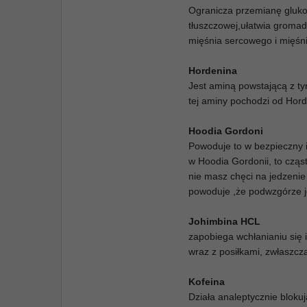
Ogranicza przemianę glukoz
tłuszczowej,ułatwia groma
mięśnia sercowego i mięśni
Hordenina
Jest aminą powstającą z ty
tej aminy pochodzi od Hord
Hoodia Gordoni
Powoduje to w bezpieczny i
w Hoodia Gordonii, to cząs
nie masz chęci na jedzenie
powoduje ,że podwzgórze je
Johimbina HCL
zapobiega wchłanianiu się 
wraz z posiłkami, zwłaszc
Kofeina
Działa analeptycznie bloku