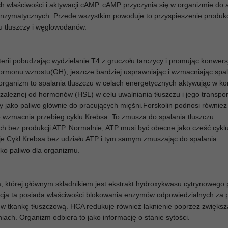
 właściwości i aktywacji cAMP. cAMP przyczynia się w organizmie do a
enzymatycznych. Przede wszystkim powoduje to przyspieszenie produkc
u tłuszczy i węglowodanów.
rii pobudzając wydzielanie T4 z gruczołu tarczycy i promując konwer
ormonu wzrostu(GH), jeszcze bardziej usprawniając i wzmacniając spa
 organizm to spalania tłuszczu w celach energetycznych aktywując w 
zależnej od hormonów (HSL) w celu uwalniania tłuszczu i jego transpo
ny jako paliwo głównie do pracujących mięśni.Forskolin podnosi równie
o wzmacnia przebieg cyklu Krebsa. To zmusza do spalania tłuszczu
 bez produkcji ATP. Normalnie, ATP musi być obecne jako cześć cykl
je Cykl Krebsa bez udziału ATP i tym samym zmuszając do spalania
ko paliwo dla organizmu.
a, której głównym składnikiem jest ekstrakt hydroxykwasu cytrynowego 
ja ta posiada właściwości blokowania enzymów odpowiedzialnych za 
w tkankę tłuszczową. HCA redukuje również łaknienie poprzez zwiększ
ach. Organizm odbiera to jako informację o stanie sytości.