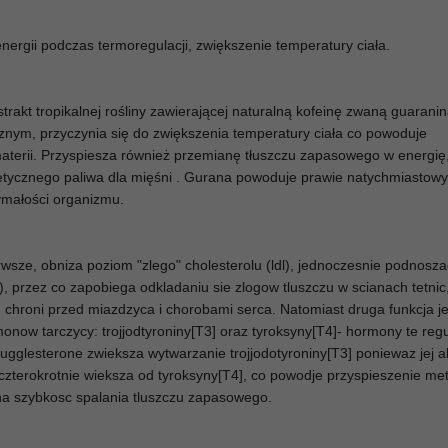
ergii podczas termoregulacji, zwiększenie temperatury ciała.
strakt tropikalnej rośliny zawierającej naturalną kofeinę zwaną guarani
znym, przyczynia się do zwiększenia temperatury ciała co powoduje
terii. Przyspiesza również przemianę tłuszczu zapasowego w energię
tycznego paliwa dla mięśni . Gurana powoduje prawie natychmiastowy
zymałości organizmu.
rwsze, obniza poziom "zlego" cholesterolu (ldl), jednoczesnie podnosza
), przez co zapobiega odkladaniu sie zlogow tluszczu w scianach tetnic
a, chroni przed miazdzyca i chorobami serca. Natomiast druga funkcja je
onow tarczycy: trojjodtyroniny[T3] oraz tyroksyny[T4]- hormony te regu
ugglesterone zwieksza wytwarzanie trojjodotyroniny[T3] poniewaz jej 
 czterokrotnie wieksza od tyroksyny[T4], co powodje przyspieszenie me
a szybkosc spalania tluszczu zapasowego.