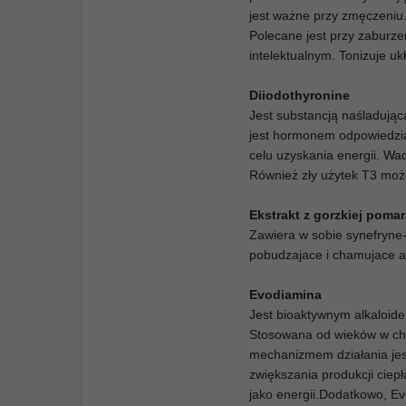
jest ważne przy zmęczeniu.
Polecane jest przy zaburze
intelektualnym. Tonizuje uk
Diiodothyronine
Jest substancją naśladują
jest hormonem odpowiedzia
celu uzyskania energii. Wad
Również zły użytek T3 moż
Ekstrakt z gorzkiej poma
Zawiera w sobie synefryne
pobudzajace i chamujace a
Evodiamina
Jest bioaktywnym alkaloid
Stosowana od wieków w chi
mechanizmem działania jest
zwiększania produkcji ciepł
jako energii.Dodatkowo, Ev