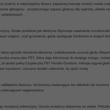
y (cukru) w niepożądany tłuszcz zapasowy,hamuje rozwój i nasila roz
dzenie glikogenu - pożytecznego zapasu glukozy dla wątroby, układu 
 szkieletowych.
rozyny. Działa podobnie jak efedryna.Stymuluje uwalnianie noradrenal
eum vulgare, czyli jęczmienia, gdzie występuje hordenina w małych ilo
 łatwy sposób obniżenie łaknienia i zablokowanie uczucia głodu.Aktywn
teczka znana jako P57, która daje informacje do twojego mózgu, mówi
 ,że jesteś pełny.Cząsteczka P57 Hoodia Gordonii, miksuje sygnał gluk
st oszukane i zaczyna działać odwrotnie, by zjeść mniej.
i odkładaniu tłuszczu. fat burnery zawierające ten skladnik nie możem
za zwierającymi węglowodany.
jąc receptory adenozyny. Uczula receptory dopaminy na siebie. Pobud