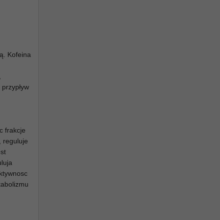
ną. Kofeina
,
 przypływ
c frakcje
, reguluje
st
luja
aktywnosc
tabolizmu