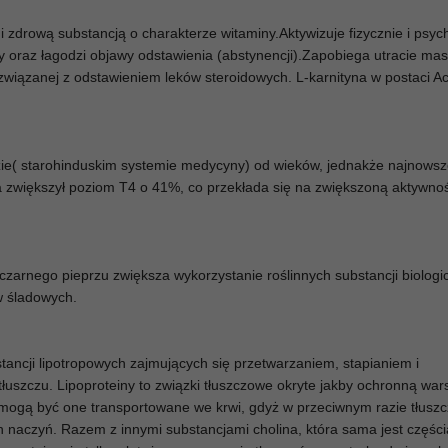
i zdrową substancją o charakterze witaminy.Aktywizuje fizycznie i psych
oraz łagodzi objawy odstawienia (abstynencji).Zapobiega utracie masy,
związanej z odstawieniem leków steroidowych. L-karnityna w postaci Ace
ie( starohinduskim systemie medycyny) od wieków, jednakże najnows
a zwiększył poziom T4 o 41%, co przekłada się na zwiększoną aktywno
czarnego pieprzu zwiększa wykorzystanie roślinnych substancji biologi
w śladowych.
stancji lipotropowych zajmujących się przetwarzaniem, stapianiem i
łuszczu. Lipoproteiny to związki tłuszczowe okryte jakby ochronną war
 mogą być one transportowane we krwi, gdyż w przeciwnym razie tłuszc
h naczyń. Razem z innymi substancjami cholina, która sama jest części