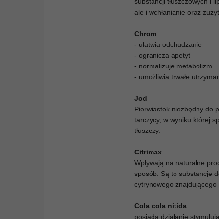
substancji tłuszczowych i l
ale i wchłanianie oraz zuż
Chrom
- ułatwia odchudzanie
- ogranicza apetyt
- normalizuje metabolizm
- umożliwia trwałe utrzyma
Jod
Pierwiastek niezbędny do 
tarczycy, w wyniku której 
tłuszczy.
Citrimax
Wpływają na naturalne pro
sposób. Są to substancje 
cytrynowego znajdującego 
Cola cola nitida
posiada działanie stymulują